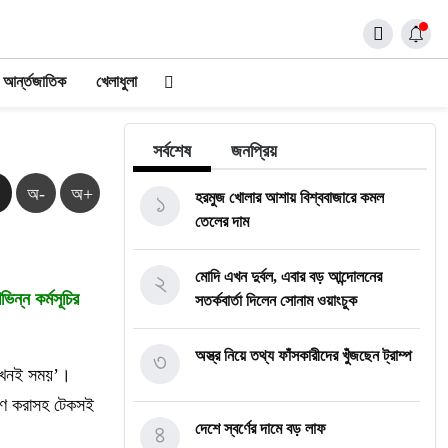
আর্ন্তজাতিক
খেলাধুলা
সর্বশেষ
জনপ্রিয়
অ-
অ+
১
হরমুজ খোলার আশায় বিশ্ববাজারে কমল
তেলের দাম
২
মোদি এখন দুর্বল, এবার বড় আন্দোলনের
ন্ন কর্মসূচির
সতর্কবার্তা দিলেন সোনাম ওয়াংচুক
৩
অস্ত্র নিয়ে তথ্য ফাঁসকারীদের খুঁজছেন ট্রাম্প
র এখনই সময়’।
রূপণ করাসহ টেকসই
৪
দেশে স্বর্ণের দামে বড় লাফ