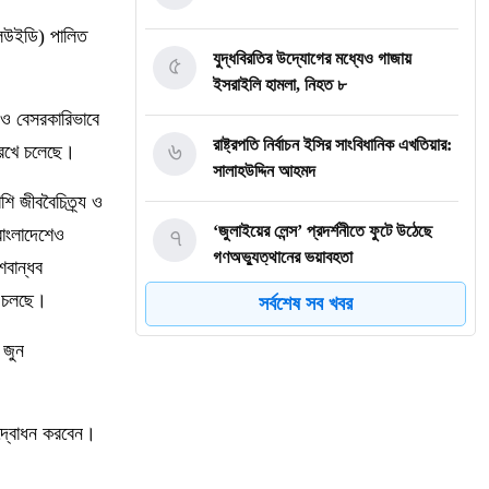
লিউইডি) পালিত
৫
যুদ্ধবিরতির উদ্যোগের মধ্যেও গাজায়
ইসরাইলি হামলা, নিহত ৮
 ও বেসরকারিভাবে
৬
রাষ্ট্রপতি নির্বাচন ইসির সাংবিধানিক এখতিয়ার:
 রেখে চলেছে।
সালাহউদ্দিন আহমদ
ি জীববৈচিত্র্য ও
৭
‘জুলাইয়ের লেন্স’ প্রদর্শনীতে ফুটে উঠেছে
বাংলাদেশেও
গণঅভ্যুত্থানের ভয়াবহতা
শবান্ধব
াজ চলছে।
সর্বশেষ সব খবর
৮
জনগণ আপনাকে স্বাগত জানাতে প্রস্তুত,
কীভাবে আসবেন আসেন: শেখ হাসিনাকে
 জুন
পরওয়ার
৯
দুপুরের মধ্যে যেসব জেলায় ৬০ কিমি বেগে
 উদ্বোধন করবেন।
ঝড়ের শঙ্কা