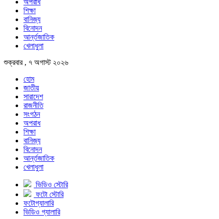
অপরাধ
শিক্ষা
বানিজ্য
বিনোদন
আর্ন্তজাতিক
খেলাধুলা
শুক্রবার , ৭ অগাস্ট ২০২৬
হোম
জাতীয়
সারাদেশ
রাজনীতি
সংগঠন
অপরাধ
শিক্ষা
বানিজ্য
বিনোদন
আর্ন্তজাতিক
খেলাধুলা
ভিডিও স্টোরি
ফটো স্টোরি
ফটোগ্যালারি
ভিডিও গ্যালারি