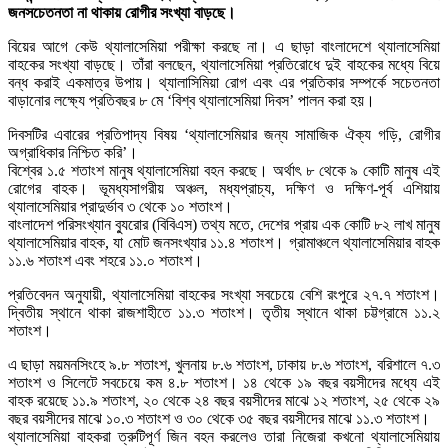
জনসচেতনতা না থাকায় রোগীর সংখ্যা বাড়ছে।
বিয়ের আগে কেউ থ্যালাসেমিয়া পরীক্ষা করছে না। এ ছাড়া বাংলাদেশে থ্যালাসেমিয়া
বাহকের সংখ্যা বাড়ছে। তাঁরা বলছেন, থ্যালাসেমিয়া প্রতিরোধে দুই বাহকের মধ্যে বিয়ে
বন্ধ করাই একমাত্র উপায়। থ্যালাসিমিয়া রোগ এবং এর প্রতিকার সম্পর্কে সচেতনতা
বাড়ানোর লক্ষ্যে প্রতিবছর ৮ মে ‘বিশ্ব থ্যালাসেমিয়া দিবস’ পালন করা হয়।
দিবসটির এবারের প্রতিপাদ্য বিষয় ‘থ্যালাসেমিয়ার জন্য সামাজিক ঐক্য গড়ি, রোগীর
অগ্রাধিকার নিশ্চিত করি’।
বিশ্বের ১.৫ শতাংশ মানুষ থ্যালাসেমিয়া বহন করছে। অর্থাৎ ৮ থেকে ৯ কোটি মানুষ এই
রোগের বাহক। ভূমধ্যসাগরীয় অঞ্চল, মধ্যপ্রাচ্য, দক্ষিণ ও দক্ষিণ-পূর্ব এশিয়ায়
থ্যালাসেমিয়ার প্রাদুর্ভাব ৩ থেকে ১০ শতাংশ।
বাংলাদেশ পরিসংখ্যান ব্যুরোর (বিবিএস) তথ্য মতে, দেশের প্রায় এক কোটি ৮২ লাখ মানুষ
থ্যালাসেমিয়ার বাহক, যা মোট জনসংখ্যার ১১.৪ শতাংশ। গ্রামাঞ্চলে থ্যালাসেমিয়ার বাহক
১১.৬ শতাংশ এবং শহরে ১১.০ শতাংশ।
প্রতিবেদন অনুযায়ী, থ্যালাসেমিয়া বাহকের সংখ্যা সবচেয়ে বেশি রংপুরে ২৭.৭ শতাংশ।
দ্বিতীয় স্থানে থাকা রাজশাহীতে ১১.৩ শতাংশ। তৃতীয় স্থানে থাকা চট্টগ্রামে ১১.২
শতাংশ।
এ ছাড়া ময়মনসিংহে ৯.৮ শতাংশ, খুলনায় ৮.৬ শতাংশ, ঢাকায় ৮.৬ শতাংশ, বরিশালে ৭.৩
শতাংশ ও সিলেটে সবচেয়ে কম ৪.৮ শতাংশ। ১৪ থেকে ১৯ বছর বয়সীদের মধ্যে এই
বাহক রয়েছে ১১.৯ শতাংশ, ২০ থেকে ২৪ বছর বয়সীদের মাঝে ১২ শতাংশ, ২৫ থেকে ২৯
বছর বয়সীদের মাঝে ১০.৩ শতাংশ ও ৩০ থেকে ৩৫ বছর বয়সীদের মাঝে ১১.৩ শতাংশ।
থ্যালাসেমিয়া বাহকরা ত্রুটিপূর্ণ জিন বহন করলেও তারা নিজেরা কখনো থ্যালাসেমিয়ায়