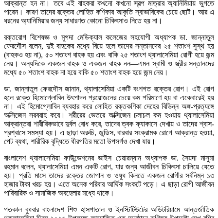
আক্রান্ত হন না। তবে এই বাহকরা কখনো কখনো স্বল্প মাত্রার অ্যানিমিয়ায় ভুগতে
পারেন। কারণ তাদের রক্তের লোহিত কণিকার আকৃতি স্বাভাবিকের চেয়ে ছোট। আর এ
ধরনের অ্যানিমিয়ার জন্য সাধারণত কোনো চিকিৎসাও নিতে হয় না।
রক্তরোগ বিশেষজ্ঞ ও মুগদা মেডিক্যাল কলেজের সহযোগী অধ্যাপক ডা. জান্নাতুল
ফেরদৌস বলেন, দুই বাহকের মধ্যে বিয়ে হলে তাদের সন্তানদের ২৫ শতাংশ সুস্থ হয়
(বাহকও হয় না), ৫০ শতাংশ বাহক হয় এবং বাকি ২৫ শতাংশ থ্যালাসেমিয়া রোগী হয়ে জন্ম
নেয়। অন্যদিকে একজন বাহক ও একজন বাহক নন—এমন স্বামী ও স্ত্রীর সন্তানদের
মধ্যে ৫০ শতাংশ বাহক না হয়ে বাকি ৫০ শতাংশ বাহক হয়ে জন্ম নেয়।
ডা. জান্নাতুল ফেরদৌস জানান, থ্যালাসেমিয়া একটি বংশগত রক্তের রোগ। এই রোগ
হলে রক্তে হিমোগ্লোবিন উৎপাদন প্রয়োজনের চেয়ে কম পরিমাণে হয় বা একেবারেই হয়
না। এই হিমোগ্লোবিন ব্যবহার করে লোহিত রক্তকণিকা দেহের বিভিন্ন অঙ্গ-প্রত্যঙ্গে
অক্সিজেন সরবরাহ করে। শরীরের ভেতরে অক্সিজেন চলাচল কম হওয়ায় থ্যালাসেমিয়া
আক্রান্তরা শারীরিকভাবে দুর্বল বোধ করে, তাদের ত্বক ফ্যাকাসে দেখায় ও তাদের শ্বাস-
প্রশ্বাসে সমস্যা হয়। এ ছাড়া অরুচি, জন্ডিস, বারবার সংক্রামক রোগে আক্রান্ত হওয়া,
পেট ব্যথা, শারীরিক বৃদ্ধিতে ধীরগতির মতো উপসর্গও দেখা যায়।
বাংলাদেশ থ্যালাসেমিয়া ফাউন্ডেশনের ভাইস চেয়ারম্যান অধ্যাপক ডা. সৈয়দা মাসুমা
রহমান বলেন, থ্যালাসেমিয়া এমন একটি রোগ, যার জন্য আজীবন চিকিৎসা চালিয়ে যেতে
হয়। প্রতি মাসে তাদের রক্তের জোগান ও ওষুধ কিনতে একজন রোগীর সর্বনিম্ন ১৩
হাজার টাকা খরচ হয়। এতে অনেক পরিবার আর্থিক সংকটে পড়ে। এ ছাড়া রোগী আজীবন
পারিবারিক ও সামাজিক অবহেলার মধ্যে থাকে।
গতকাল বুধবার বাংলাদেশ শিশু হাসপাতাল ও ইনস্টিটিউটের অডিটরিয়ামে আন্তর্জাতিক