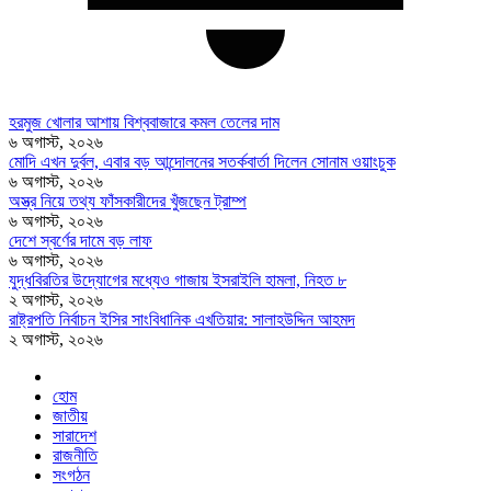
হরমুজ খোলার আশায় বিশ্ববাজারে কমল তেলের দাম
৬ অগাস্ট, ২০২৬
মোদি এখন দুর্বল, এবার বড় আন্দোলনের সতর্কবার্তা দিলেন সোনাম ওয়াংচুক
৬ অগাস্ট, ২০২৬
অস্ত্র নিয়ে তথ্য ফাঁসকারীদের খুঁজছেন ট্রাম্প
৬ অগাস্ট, ২০২৬
দেশে স্বর্ণের দামে বড় লাফ
৬ অগাস্ট, ২০২৬
যুদ্ধবিরতির উদ্যোগের মধ্যেও গাজায় ইসরাইলি হামলা, নিহত ৮
২ অগাস্ট, ২০২৬
রাষ্ট্রপতি নির্বাচন ইসির সাংবিধানিক এখতিয়ার: সালাহউদ্দিন আহমদ
২ অগাস্ট, ২০২৬
হোম
জাতীয়
সারাদেশ
রাজনীতি
সংগঠন