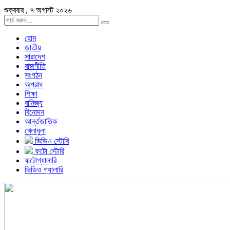
শুক্রবার , ৭ অগাস্ট ২০২৬
হোম
জাতীয়
সারাদেশ
রাজনীতি
সংগঠন
অপরাধ
শিক্ষা
বানিজ্য
বিনোদন
আর্ন্তজাতিক
খেলাধুলা
ভিডিও স্টোরি
ফটো স্টোরি
ফটোগ্যালারি
ভিডিও গ্যালারি