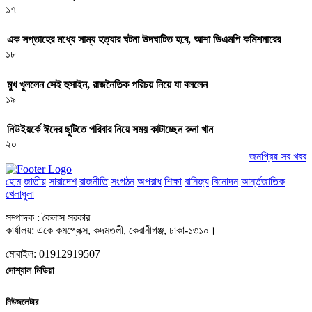
১৭
এক সপ্তাহের মধ্যে সাম্য হত্যার ঘটনা উদঘাটিত হবে, আশা ডিএমপি কমিশনারের
১৮
মুখ খুললেন সেই হুসাইন, রাজনৈতিক পরিচয় নিয়ে যা বললেন
১৯
নিউইয়র্কে ঈদের ছুটিতে পরিবার নিয়ে সময় কাটাচ্ছেন রুনা খান
২০
জনপ্রিয় সব খবর
হোম
জাতীয়
সারাদেশ
রাজনীতি
সংগঠন
অপরাধ
শিক্ষা
বানিজ্য
বিনোদন
আর্ন্তজাতিক
খেলাধুলা
সম্পাদক : কৈলাস সরকার
কার্যালয়: একে কমপ্লেক্স, কদমতলী, কেরানীগঞ্জ, ঢাকা-১৩১০।
মোবাইল: 01912919507
সোশ্যাল মিডিয়া
নিউজলেটার