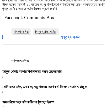
থ্যালাসেমিয়া দিবস ২০২৫ উপলক্ষে আয়োজিত এক অনুষ্ঠানে বাণিজ্য উপদেষ্টা সেখ বশির
উদ্দিন বলেন, আগামী ১০ বছরের মধ্যে বাংলাদেশে থ্যালাসেমিয়া রোগে আক্রান্তের সংখ্যা
শূন্যে নামিয়ে আনতে কর্মপরিকল্পনা গ্রহণ জরুরি।
Facebook Comments Box
থ্যালাসেমিয়া
বিশ্ব থ্যালাসেমিয়া
মন্তব্য করুন
সর্বশেষ
জনপ্রিয়
হরমুজ খোলার আশায় বিশ্ববাজারে কমল তেলের দাম
১
মোদি এখন দুর্বল, এবার বড় আন্দোলনের সতর্কবার্তা দিলেন সোনাম ওয়াংচুক
২
অস্ত্র নিয়ে তথ্য ফাঁসকারীদের খুঁজছেন ট্রাম্প