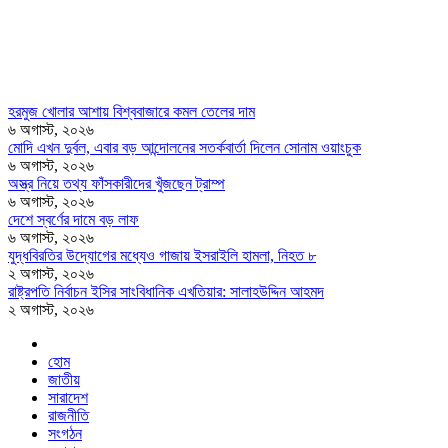
হরমুজ খোলার আশায় বিশ্ববাজারে কমল তেলের দাম
৬ অগাস্ট, ২০২৬
মোদি এখন দুর্বল, এবার বড় আন্দোলনের সতর্কবার্তা দিলেন সোনাম ওয়াংচুক
৬ অগাস্ট, ২০২৬
অস্ত্র নিয়ে তথ্য ফাঁসকারীদের খুঁজছেন ট্রাম্প
৬ অগাস্ট, ২০২৬
দেশে স্বর্ণের দামে বড় লাফ
৬ অগাস্ট, ২০২৬
যুদ্ধবিরতির উদ্যোগের মধ্যেও গাজায় ইসরাইলি হামলা, নিহত ৮
২ অগাস্ট, ২০২৬
রাষ্ট্রপতি নির্বাচন ইসির সাংবিধানিক এখতিয়ার: সালাহউদ্দিন আহমদ
২ অগাস্ট, ২০২৬
হোম
জাতীয়
সারাদেশ
রাজনীতি
সংগঠন