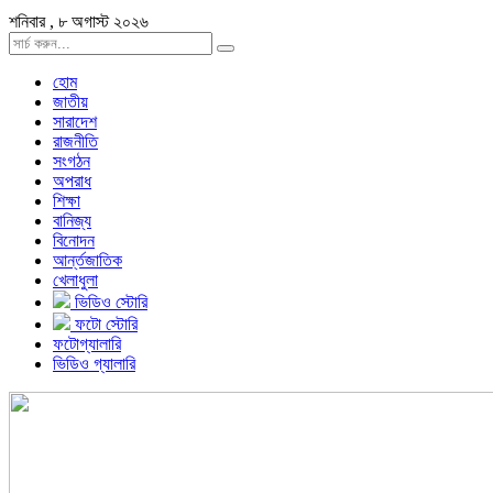
শনিবার , ৮ অগাস্ট ২০২৬
হোম
জাতীয়
সারাদেশ
রাজনীতি
সংগঠন
অপরাধ
শিক্ষা
বানিজ্য
বিনোদন
আর্ন্তজাতিক
খেলাধুলা
ভিডিও স্টোরি
ফটো স্টোরি
ফটোগ্যালারি
ভিডিও গ্যালারি