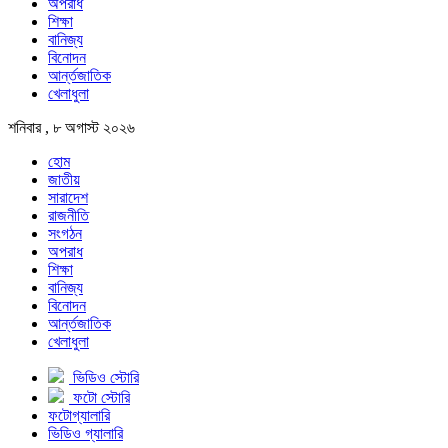
অপরাধ
শিক্ষা
বানিজ্য
বিনোদন
আর্ন্তজাতিক
খেলাধুলা
শনিবার , ৮ অগাস্ট ২০২৬
হোম
জাতীয়
সারাদেশ
রাজনীতি
সংগঠন
অপরাধ
শিক্ষা
বানিজ্য
বিনোদন
আর্ন্তজাতিক
খেলাধুলা
ভিডিও স্টোরি
ফটো স্টোরি
ফটোগ্যালারি
ভিডিও গ্যালারি