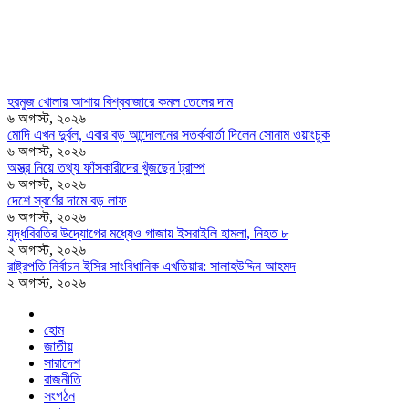
হরমুজ খোলার আশায় বিশ্ববাজারে কমল তেলের দাম
৬ অগাস্ট, ২০২৬
মোদি এখন দুর্বল, এবার বড় আন্দোলনের সতর্কবার্তা দিলেন সোনাম ওয়াংচুক
৬ অগাস্ট, ২০২৬
অস্ত্র নিয়ে তথ্য ফাঁসকারীদের খুঁজছেন ট্রাম্প
৬ অগাস্ট, ২০২৬
দেশে স্বর্ণের দামে বড় লাফ
৬ অগাস্ট, ২০২৬
যুদ্ধবিরতির উদ্যোগের মধ্যেও গাজায় ইসরাইলি হামলা, নিহত ৮
২ অগাস্ট, ২০২৬
রাষ্ট্রপতি নির্বাচন ইসির সাংবিধানিক এখতিয়ার: সালাহউদ্দিন আহমদ
২ অগাস্ট, ২০২৬
হোম
জাতীয়
সারাদেশ
রাজনীতি
সংগঠন