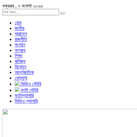
শুক্রবার , ৭ অগাস্ট ২০২৬
হোম
জাতীয়
সারাদেশ
রাজনীতি
সংগঠন
অপরাধ
শিক্ষা
বানিজ্য
বিনোদন
আর্ন্তজাতিক
খেলাধুলা
ভিডিও স্টোরি
ফটো স্টোরি
ফটোগ্যালারি
ভিডিও গ্যালারি