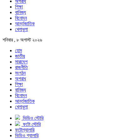
অপরাধ
শিক্ষা
বানিজ্য
বিনোদন
আর্ন্তজাতিক
খেলাধুলা
শনিবার , ৮ অগাস্ট ২০২৬
হোম
জাতীয়
সারাদেশ
রাজনীতি
সংগঠন
অপরাধ
শিক্ষা
বানিজ্য
বিনোদন
আর্ন্তজাতিক
খেলাধুলা
ভিডিও স্টোরি
ফটো স্টোরি
ফটোগ্যালারি
ভিডিও গ্যালারি