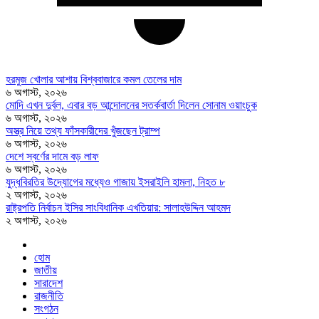
হরমুজ খোলার আশায় বিশ্ববাজারে কমল তেলের দাম
৬ অগাস্ট, ২০২৬
মোদি এখন দুর্বল, এবার বড় আন্দোলনের সতর্কবার্তা দিলেন সোনাম ওয়াংচুক
৬ অগাস্ট, ২০২৬
অস্ত্র নিয়ে তথ্য ফাঁসকারীদের খুঁজছেন ট্রাম্প
৬ অগাস্ট, ২০২৬
দেশে স্বর্ণের দামে বড় লাফ
৬ অগাস্ট, ২০২৬
যুদ্ধবিরতির উদ্যোগের মধ্যেও গাজায় ইসরাইলি হামলা, নিহত ৮
২ অগাস্ট, ২০২৬
রাষ্ট্রপতি নির্বাচন ইসির সাংবিধানিক এখতিয়ার: সালাহউদ্দিন আহমদ
২ অগাস্ট, ২০২৬
হোম
জাতীয়
সারাদেশ
রাজনীতি
সংগঠন