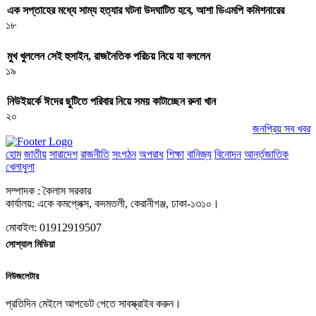
এক সপ্তাহের মধ্যে সাম্য হত্যার ঘটনা উদঘাটিত হবে, আশা ডিএমপি কমিশনারের
১৮
মুখ খুললেন সেই হুসাইন, রাজনৈতিক পরিচয় নিয়ে যা বললেন
১৯
নিউইয়র্কে ঈদের ছুটিতে পরিবার নিয়ে সময় কাটাচ্ছেন রুনা খান
২০
জনপ্রিয় সব খবর
হোম
জাতীয়
সারাদেশ
রাজনীতি
সংগঠন
অপরাধ
শিক্ষা
বানিজ্য
বিনোদন
আর্ন্তজাতিক
খেলাধুলা
সম্পাদক : কৈলাস সরকার
কার্যালয়: একে কমপ্লেক্স, কদমতলী, কেরানীগঞ্জ, ঢাকা-১৩১০।
মোবাইল: 01912919507
সোশ্যাল মিডিয়া
নিউজলেটার
প্রতিদিন মেইলে আপডেট পেতে সাবস্ক্রাইব করুন।