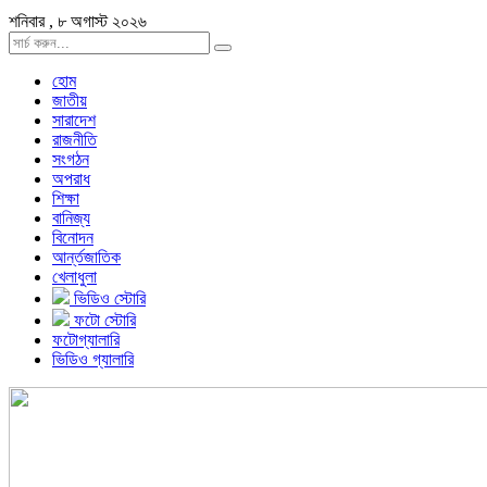
শনিবার , ৮ অগাস্ট ২০২৬
হোম
জাতীয়
সারাদেশ
রাজনীতি
সংগঠন
অপরাধ
শিক্ষা
বানিজ্য
বিনোদন
আর্ন্তজাতিক
খেলাধুলা
ভিডিও স্টোরি
ফটো স্টোরি
ফটোগ্যালারি
ভিডিও গ্যালারি