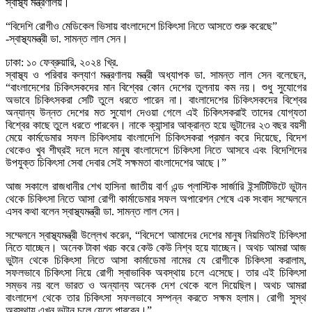
স্বাস্থ্য মন্ত্রণালয়।
“বিদেশি রোগীও মেডিকেল ভিসায় বাংলাদেশে চিকিৎসা নিতে আসতে শুরু করেছে”
-স্বাস্থ্যমন্ত্রী ডা. সামন্ত লাল সেন।
ঢাকা: ১০ ফেব্রুয়ারি, ২০২৪ খ্রি.
স্বাস্থ্য ও পরিবার কল্যাণ মন্ত্রণালয় মন্ত্রী অধ্যাপক ডা. সামন্ত লাল সেন বলেছেন,
“বাংলাদেশের চিকিৎসকদের মান বিশ্বের কোন দেশের তুলনায় কম নয়। শুধু সুযোগের
অভাবে চিকিৎসকরা সেটি তুলে ধরতে পারেন না। বাংলাদেশের চিকিৎসকদের বিশ্বের
অন্যান্য উন্নত দেশের মত সুযোগ দেওয়া গেলে এই চিকিৎসকরাই তাদের যোগ্যতা
বিশ্বের কাছে তুলে ধরতে পারবেন। নাকে ক্যান্সার আক্রান্ত হয়ে ভুটানের ২৩ বছর বয়সী
মেয়ে কার্মডেমার সফল চিকিৎসায় বাংলাদেশি চিকিৎসকরা প্রমান করে দিয়েছে, বিদেশ
থেকেও খুব শীঘ্রই দলে দলে মানুষ বাংলাদেশে চিকিৎসা নিতে আসবে এবং বিদেশিদের
উপযুক্ত চিকিৎসা সেবা দেবার সেই সক্ষমতা বাংলাদেশের আছে।”
আজ সকালে রাজধানীর শেখ হাসিনা জাতীয় বার্ণ এন্ড প্লাস্টিক সার্জারি ইন্সটিটিউটে ভুটান
থেকে চিকিৎসা নিতে আসা রোগী কার্মাডেমার সফল অপারেশন শেষে এক সংবাদ সম্মেলনে
এসব কথা বলেন স্বাস্থ্যমন্ত্রী ডা. সামন্ত লাল সেন।
সম্মেলনে স্বাস্থ্যমন্ত্রী উল্লেখ করেন, “বিদেশে আমাদের দেশের মানুষ নিয়মিতই চিকিৎসা
নিতে যাচ্ছেন। অনেক টাকা খরচ করে কেউ কেউ নিশ্ব হয়ে যাচ্ছেন। অথচ আমরা আজ
ভুটান থেকে চিকিৎসা নিতে আসা কার্মাডেমা নামের যে রোগীকে চিকিৎসা করালাম,
সফলভাবে চিকিৎসা নিয়ে রোগী স্বাভাবিক অবস্থায় চলে এসেছে। তার এই চিকিৎসা
সম্ভব নয় বলে ভারত ও অন্যান্য অনেক দেশ থেকে বলে দিয়েছিল। অথচ আমরা
বাংলাদেশ থেকে তার চিকিৎসা সফলভাবে সম্পন্ন করতে সক্ষম হলাম। রোগী সুস্থ
অবস্থায় এখন ভুটান চলে যেতে পারবেন।”