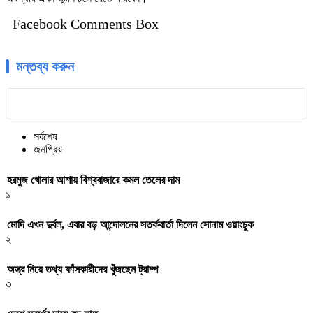
Facebook Comments Box
মন্তব্য করুন
সর্বশেষ
জনপ্রিয়
হরমুজ খোলার আশায় বিশ্ববাজারে কমল তেলের দাম
১
মোদি এখন দুর্বল, এবার বড় আন্দোলনের সতর্কবার্তা দিলেন সোনাম ওয়াংচুক
২
অস্ত্র নিয়ে তথ্য ফাঁসকারীদের খুঁজছেন ট্রাম্প
৩