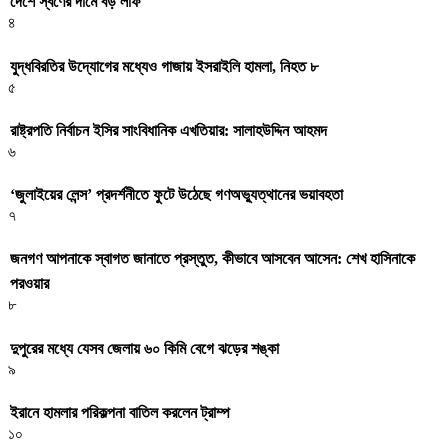
দেশে স্বর্ণের দামে বড় লাফ
৪
যুদ্ধবিরতির উদ্যোগের মধ্যেও গাজায় ইসরাইলি হামলা, নিহত ৮
৫
রাষ্ট্রপতি নির্বাচন ইসির সাংবিধানিক এখতিয়ার: সালাহউদ্দিন আহমদ
৬
‘জুলাইয়ের লেন্স’ প্রদর্শনীতে ফুটে উঠেছে গণঅভ্যুত্থানের ভয়াবহতা
৭
জনগণ আপনাকে স্বাগত জানাতে প্রস্তুত, কীভাবে আসবেন আসেন: শেখ হাসিনাকে
পরওয়ার
৮
দুপুরের মধ্যে যেসব জেলায় ৬০ কিমি বেগে ঝড়ের শঙ্কা
৯
ইরানে হামলার পরিকল্পনা বাতিল করলেন ট্রাম্প
১০