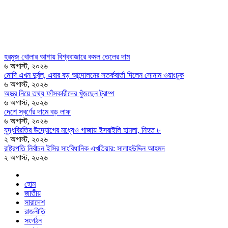
হরমুজ খোলার আশায় বিশ্ববাজারে কমল তেলের দাম
৬ অগাস্ট, ২০২৬
মোদি এখন দুর্বল, এবার বড় আন্দোলনের সতর্কবার্তা দিলেন সোনাম ওয়াংচুক
৬ অগাস্ট, ২০২৬
অস্ত্র নিয়ে তথ্য ফাঁসকারীদের খুঁজছেন ট্রাম্প
৬ অগাস্ট, ২০২৬
দেশে স্বর্ণের দামে বড় লাফ
৬ অগাস্ট, ২০২৬
যুদ্ধবিরতির উদ্যোগের মধ্যেও গাজায় ইসরাইলি হামলা, নিহত ৮
২ অগাস্ট, ২০২৬
রাষ্ট্রপতি নির্বাচন ইসির সাংবিধানিক এখতিয়ার: সালাহউদ্দিন আহমদ
২ অগাস্ট, ২০২৬
হোম
জাতীয়
সারাদেশ
রাজনীতি
সংগঠন