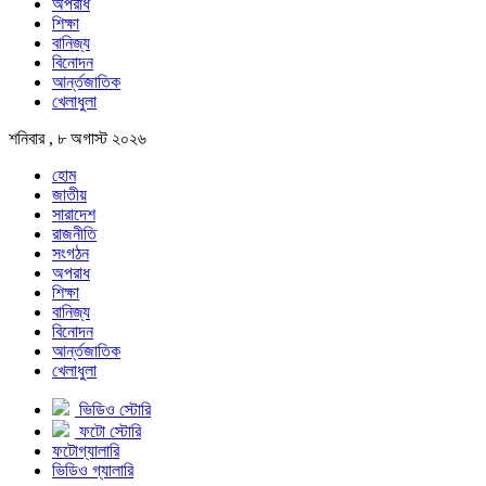
অপরাধ
শিক্ষা
বানিজ্য
বিনোদন
আর্ন্তজাতিক
খেলাধুলা
শনিবার , ৮ অগাস্ট ২০২৬
হোম
জাতীয়
সারাদেশ
রাজনীতি
সংগঠন
অপরাধ
শিক্ষা
বানিজ্য
বিনোদন
আর্ন্তজাতিক
খেলাধুলা
ভিডিও স্টোরি
ফটো স্টোরি
ফটোগ্যালারি
ভিডিও গ্যালারি