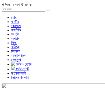
শনিবার , ৮ অগাস্ট ২০২৬
হোম
জাতীয়
সারাদেশ
রাজনীতি
সংগঠন
অপরাধ
শিক্ষা
বানিজ্য
বিনোদন
আর্ন্তজাতিক
খেলাধুলা
ভিডিও স্টোরি
ফটো স্টোরি
ফটোগ্যালারি
ভিডিও গ্যালারি