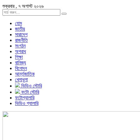
শুক্রবার , ৭ অগাস্ট ২০২৬
হোম
জাতীয়
সারাদেশ
রাজনীতি
সংগঠন
অপরাধ
শিক্ষা
বানিজ্য
বিনোদন
আর্ন্তজাতিক
খেলাধুলা
ভিডিও স্টোরি
ফটো স্টোরি
ফটোগ্যালারি
ভিডিও গ্যালারি