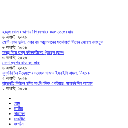
হরমুজ খোলার আশায় বিশ্ববাজারে কমল তেলের দাম
৬ অগাস্ট, ২০২৬
মোদি এখন দুর্বল, এবার বড় আন্দোলনের সতর্কবার্তা দিলেন সোনাম ওয়াংচুক
৬ অগাস্ট, ২০২৬
অস্ত্র নিয়ে তথ্য ফাঁসকারীদের খুঁজছেন ট্রাম্প
৬ অগাস্ট, ২০২৬
দেশে স্বর্ণের দামে বড় লাফ
৬ অগাস্ট, ২০২৬
যুদ্ধবিরতির উদ্যোগের মধ্যেও গাজায় ইসরাইলি হামলা, নিহত ৮
২ অগাস্ট, ২০২৬
রাষ্ট্রপতি নির্বাচন ইসির সাংবিধানিক এখতিয়ার: সালাহউদ্দিন আহমদ
২ অগাস্ট, ২০২৬
হোম
জাতীয়
সারাদেশ
রাজনীতি
সংগঠন