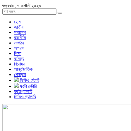
শুক্রবার , ৭ অগাস্ট ২০২৬
হোম
জাতীয়
সারাদেশ
রাজনীতি
সংগঠন
অপরাধ
শিক্ষা
বানিজ্য
বিনোদন
আর্ন্তজাতিক
খেলাধুলা
ভিডিও স্টোরি
ফটো স্টোরি
ফটোগ্যালারি
ভিডিও গ্যালারি