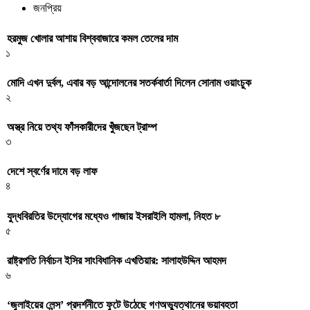
জনপ্রিয়
হরমুজ খোলার আশায় বিশ্ববাজারে কমল তেলের দাম
১
মোদি এখন দুর্বল, এবার বড় আন্দোলনের সতর্কবার্তা দিলেন সোনাম ওয়াংচুক
২
অস্ত্র নিয়ে তথ্য ফাঁসকারীদের খুঁজছেন ট্রাম্প
৩
দেশে স্বর্ণের দামে বড় লাফ
৪
যুদ্ধবিরতির উদ্যোগের মধ্যেও গাজায় ইসরাইলি হামলা, নিহত ৮
৫
রাষ্ট্রপতি নির্বাচন ইসির সাংবিধানিক এখতিয়ার: সালাহউদ্দিন আহমদ
৬
‘জুলাইয়ের লেন্স’ প্রদর্শনীতে ফুটে উঠেছে গণঅভ্যুত্থানের ভয়াবহতা