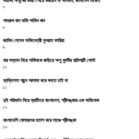
ভয়াবহ অসুখের কারণে বিয়ে করছেন না সালমান, জানালেন নিজেই
৭
শাহরুখ খান নাকি শাকিব খান
৮
জামিন পেলেন অভিনেত্রী নুসরাত ফারিয়া
৯
বার সন্তান নিয়ে শাকিবকে জড়িয়ে অপু-বুবলীর পাল্টাপাল্টি পোস্ট
১০
ব্যক্তিগত পছন্দ আলাদা করে বলতে চাই না
১১
দুই পরিবর্তন নিয়ে ব্যাটিংয়ে বাংলাদেশ, শ্রীলঙ্কার এক অভিষেক
১২
বাংলাদেশি বোলারদের হতাশ করে লাঞ্চে শ্রীলঙ্কা
১৩