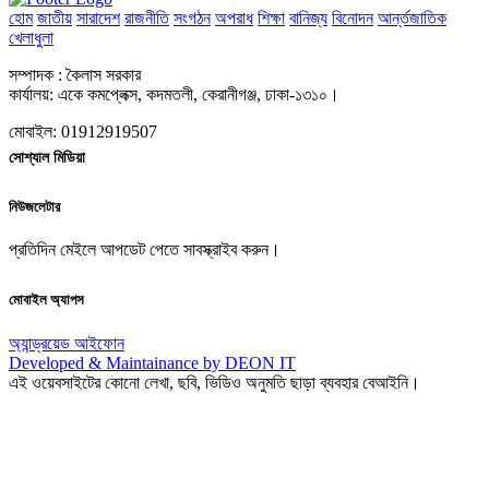
হোম
জাতীয়
সারাদেশ
রাজনীতি
সংগঠন
অপরাধ
শিক্ষা
বানিজ্য
বিনোদন
আর্ন্তজাতিক
খেলাধুলা
সম্পাদক : কৈলাস সরকার
কার্যালয়: একে কমপ্লেক্স, কদমতলী, কেরানীগঞ্জ, ঢাকা-১৩১০।
মোবাইল: 01912919507
সোশ্যাল মিডিয়া
নিউজলেটার
প্রতিদিন মেইলে আপডেট পেতে সাবস্ক্রাইব করুন।
মোবাইল অ্যাপস
অ্যান্ড্রয়েড
আইফোন
Developed & Maintainance by DEON IT
এই ওয়েবসাইটের কোনো লেখা, ছবি, ভিডিও অনুমতি ছাড়া ব্যবহার বেআইনি।