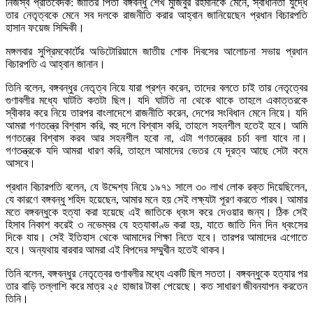
নিজস্ব প্রতিবেদক: জাতির পিতা বঙ্গবন্ধু শেখ মুজিবুর রহমানকে মেনে, স্বাধীনতা যুদ্ধে
তার নেতৃত্বকে মেনে সব দলকে রাজনীতি করার আহ্বান জানিয়েছেন প্রধান বিচারপতি
হাসান ফয়েজ সিদ্দিকী।
মঙ্গলবার সুপ্রিমকোর্টের অডিটোরিয়ামে জাতীয় শোক দিবসের আলোচনা সভায় প্রধান
বিচারপতি এ আহ্বান জানান।
তিনি বলেন, বঙ্গবন্ধুর নেতৃত্ব নিয়ে যারা প্রশ্ন করেন, তাদের বলতে চাই তার নেতৃত্বের
গুণাবলীর মধ্যে ঘাটতি কতটা ছিল। যদি ঘাটতি না থেকে থাকে তাহলে একাত্তরকে
স্বীকার করে নিয়ে তারপর বাংলাদেশে রাজনীতি করেন, দেশের সংবিধান মেনে নিয়ে। যদি
আমরা গণতন্ত্রে বিশ্বাস করি, বহু দলে বিশ্বাস করি, তাহলে সহনশীল হতেই হবে। আমি
গণতন্ত্রে বিশ্বাস করব আর সহনশীল হবো না, এটা গণতন্ত্রের চর্চা বলা যাবে না।
গণতন্ত্রকে যদি আমরা ধারণ করি, তাহলে আমাদের ভেতর যে দূরত্ব আছে সেটা কমে
আসবে।
প্রধান বিচারপতি বলেন, যে উদ্দেশ্য নিয়ে ১৯৭১ সালে ৩০ লাখ লোক রক্ত দিয়েছিলেন,
যে কারণে বঙ্গবন্ধু শহিদ হয়েছেন, আমার মনে হয় সেই লক্ষ্যটা পূরণ করতে পারব। আমার
মতে বঙ্গবন্ধুকে হত্যা করা হয়েছে এই জাতিকে ধ্বংস করে দেওয়ার জন্য। ঠিক সেই
হিসাব নিকাশ করেই ৩ নভেম্বর যে হত্যাকাণ্ড করা হয়, যাতে জাতি দিন দিন ধ্বংসের
দিকে যায়। সেই ইতিহাস থেকে আমাদের শিক্ষা নিতে হবে। তারপর আমাদের এগোতে
হবে। অন্যথায় বারবার আমরা এই বিপদের সম্মুখীন হতেই থাকব।
তিনি বলেন, বঙ্গবন্ধুর নেতৃত্বের গুণাবলীর মধ্যে একটি ছিল সততা। বঙ্গবন্ধুকে হত্যার পর
তার বাড়ি তল্লাশি করে মাত্র ২৫ হাজার টাকা পেয়েছে। কত সাধারণ জীবনযাপন করতেন
তিনি।