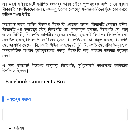
এর আগে সুপ্রিমকোর্টে স্থাপিত বঙ্গবন্ধুর স্মারক সৌধে পুস্পস্তবক অর্পণ শেষে প্রধান
বিচারপতি সাংবাদিকদের বলেন, বঙ্গবন্ধু হত্যার নেপথ্যে ষড়যন্ত্রকারীদের খুঁজে বের করতে
কমিশন হওয়া উচিত।
আলোচনা সভায় আপিল বিভাগের বিচারপতি ওবায়দুল হাসান, বিচারপতি বোরহান উদ্দিন,
বিচারপতি এম ইনায়েতুর রহিম, বিচারপতি মো. আশফাকুল ইসলাম, বিচারপতি মো. আবু
জাফর সিদ্দিকী, বিচারপতি জাহাঙ্গীর হোসেন সেলিম, হাইকোর্ট বিভাগের বিচারপতি মো.
রেজাউল হাসান, বিচারপতি জে বি এম হাসান, বিচারপতি মো. আশরাফুল কামাল, বিচারপতি
মো. জাহাঙ্গীর হোসেন, বিচারপতি খিজির আহমেদ চৌধুরী, বিচারপতি মো. বশির উল্লাহ ও
আন্তর্জাতিক অপরাধ ট্রাইব্যুনালের সদস্য বিচারপতি আবু আহমেদ জমাদার বক্তব্য
দেন।
এ সময় হাইকোর্ট বিভাগের অন্যান্য বিচারপতি, সুপ্রিমকোর্ট প্রশাসনের কর্মকর্তারা
উপস্থিত ছিলেন।
Facebook Comments Box
মন্তব্য করুন
সর্বশেষ