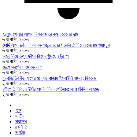
হরমুজ খোলার আশায় বিশ্ববাজারে কমল তেলের দাম
৬ অগাস্ট, ২০২৬
মোদি এখন দুর্বল, এবার বড় আন্দোলনের সতর্কবার্তা দিলেন সোনাম ওয়াংচুক
৬ অগাস্ট, ২০২৬
অস্ত্র নিয়ে তথ্য ফাঁসকারীদের খুঁজছেন ট্রাম্প
৬ অগাস্ট, ২০২৬
দেশে স্বর্ণের দামে বড় লাফ
৬ অগাস্ট, ২০২৬
যুদ্ধবিরতির উদ্যোগের মধ্যেও গাজায় ইসরাইলি হামলা, নিহত ৮
২ অগাস্ট, ২০২৬
রাষ্ট্রপতি নির্বাচন ইসির সাংবিধানিক এখতিয়ার: সালাহউদ্দিন আহমদ
২ অগাস্ট, ২০২৬
হোম
জাতীয়
সারাদেশ
রাজনীতি
সংগঠন