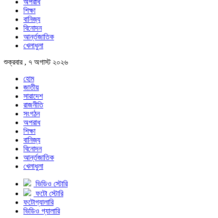
অপরাধ
শিক্ষা
বানিজ্য
বিনোদন
আর্ন্তজাতিক
খেলাধুলা
শুক্রবার , ৭ অগাস্ট ২০২৬
হোম
জাতীয়
সারাদেশ
রাজনীতি
সংগঠন
অপরাধ
শিক্ষা
বানিজ্য
বিনোদন
আর্ন্তজাতিক
খেলাধুলা
ভিডিও স্টোরি
ফটো স্টোরি
ফটোগ্যালারি
ভিডিও গ্যালারি