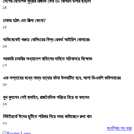
দেশের বৈদেশিক মুদ্রার রিজার্ভ ফের ৩০ বিলিয়ন ডলার ছাড়াল
১৪
ঢাকায় হঠাৎ এত রিক্সা কেনো?
১৫
অভিষেকেই খরুচে বোলিংয়ের বিশ্ব রেকর্ড আইরিশ বোলারের
১৬
সরকারি চাকরির অধ্যাদেশ বাতিলের দাবিতে সচিবালয়ে বিক্ষোভ
১৭
এক সপ্তাহের মধ্যে সাম্য হত্যার ঘটনা উদঘাটিত হবে, আশা ডিএমপি কমিশনারের
১৮
মুখ খুললেন সেই হুসাইন, রাজনৈতিক পরিচয় নিয়ে যা বললেন
১৯
নিউইয়র্কে ঈদের ছুটিতে পরিবার নিয়ে সময় কাটাচ্ছেন রুনা খান
২০
জনপ্রিয় সব খবর