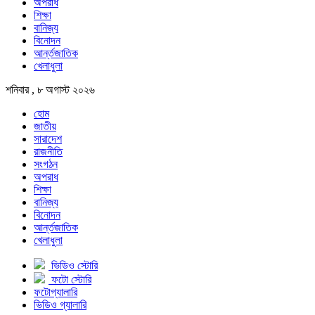
অপরাধ
শিক্ষা
বানিজ্য
বিনোদন
আর্ন্তজাতিক
খেলাধুলা
শনিবার , ৮ অগাস্ট ২০২৬
হোম
জাতীয়
সারাদেশ
রাজনীতি
সংগঠন
অপরাধ
শিক্ষা
বানিজ্য
বিনোদন
আর্ন্তজাতিক
খেলাধুলা
ভিডিও স্টোরি
ফটো স্টোরি
ফটোগ্যালারি
ভিডিও গ্যালারি