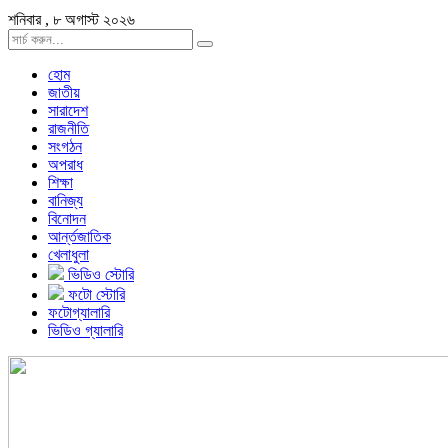
শনিবার , ৮ অগাস্ট ২০২৬
হোম
জাতীয়
সারাদেশ
রাজনীতি
সংগঠন
অপরাধ
শিক্ষা
বানিজ্য
বিনোদন
আর্ন্তজাতিক
খেলাধুলা
ভিডিও স্টোরি
ফটো স্টোরি
ফটোগ্যালারি
ভিডিও গ্যালারি