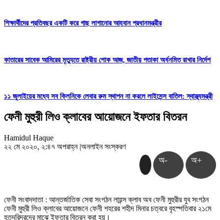
শিক্ষার্থীদের প্রতিবছর একটি করে গাছ লাগানোর আহ্বান প্রধানমন্ত্রীর
কাতারের সাবেক আমিরের মৃত্যুতে রাষ্ট্রীয় শোক আজ, জাতীয় পতাকা অর্ধনমিত রাখার নির্দেশ
১১ জুলাইয়ের মধ্যে সব ক্লিনিকে লেবার রুম স্থাপন না করলে লাইসেন্স বাতিল: স্বাস্থ্যমন্ত্রী
ফেনী মুহুরী লিও ক্লাবের আয়োজনে ইফতার বিতরন
Hamidul Haque
২২ মে ২০২০, ২:৪৭ অপরাহ্ন
|
অনলাইন সংস্করণ
অ-
অ+
ফেনী সংবাদদাতা : আন্তর্জাতিক সেবা সংগঠন লায়ন্স ক্লাব অব ফেনী মুহুরীর যুব সংগঠন
ফেনী মুহুরী লিও ক্লাবের আয়োজনে ফেনী শহরের শহীদ মিনার চত্বরে বৃহস্পতিবার ২১মে
হতদরিদ্রদের মাঝে ইফতার বিতরন করা হয়।