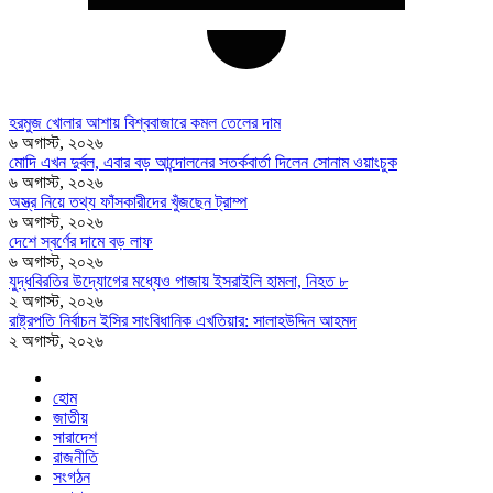
হরমুজ খোলার আশায় বিশ্ববাজারে কমল তেলের দাম
৬ অগাস্ট, ২০২৬
মোদি এখন দুর্বল, এবার বড় আন্দোলনের সতর্কবার্তা দিলেন সোনাম ওয়াংচুক
৬ অগাস্ট, ২০২৬
অস্ত্র নিয়ে তথ্য ফাঁসকারীদের খুঁজছেন ট্রাম্প
৬ অগাস্ট, ২০২৬
দেশে স্বর্ণের দামে বড় লাফ
৬ অগাস্ট, ২০২৬
যুদ্ধবিরতির উদ্যোগের মধ্যেও গাজায় ইসরাইলি হামলা, নিহত ৮
২ অগাস্ট, ২০২৬
রাষ্ট্রপতি নির্বাচন ইসির সাংবিধানিক এখতিয়ার: সালাহউদ্দিন আহমদ
২ অগাস্ট, ২০২৬
হোম
জাতীয়
সারাদেশ
রাজনীতি
সংগঠন