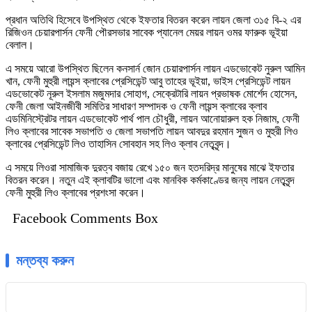
প্রধান অতিথি হিসেবে উপস্থিত থেকে ইফতার বিতরন করেন লায়ন জেলা ৩১৫ বি-২ এর
রিজিওন চেয়ারপার্সন ফেনী পৌরসভার সাবেক প্যানেল মেয়র লায়ন ওমর ফারুক ভূইয়া
বেলাল।
এ সময়ে আরো উপস্থিত ছিলেন কনসার্ন জোন চেয়ারপার্সন লায়ন এডভোকেট নুরুল আমিন
খান, ফেনী মুহুরী লায়ন্স ক্লাবের প্রেসিডেন্ট আবু তাহের ভূইয়া, ভাইস প্রেসিডেন্ট লায়ন
এডভোকেট নূরুল ইসলাম মজুমদার সোহাগ, সেক্রেটারি লায়ন প্রভাষক মোর্শেদ হোসেন,
ফেনী জেলা আইনজীবী সমিতির সাধারণ সম্পাদক ও ফেনী লায়ন্স ক্লাবের ক্লাব
এডমিনিস্ট্রেটর লায়ন এডভোকেট পার্থ পাল চৌধুরী, লায়ন আনোয়ারুল হক নিজাম, ফেনী
লিও ক্লাবের সাবেক সভাপতি ও জেলা সভাপতি লায়ন আবদুর রহমান সুজন ও মুহুরী লিও
ক্লাবের প্রেসিডেন্ট লিও তাহাসিন সোবহান সহ লিও ক্লাব নেতৃবৃন্দ।
এ সময়ে লিওরা সামাজিক দুরত্ব বজায় রেখে ১৫০ জন হতদরিদ্র মানুষের মাঝে ইফতার
বিতরন করেন। নতুন এই ক্লাবটির ভালো এবং মানবিক কর্মকাণ্ডের জন্য লায়ন নেতৃবৃন্দ
ফেনী মুহুরী লিও ক্লাবের প্রশংসা করেন।
Facebook Comments Box
মন্তব্য করুন