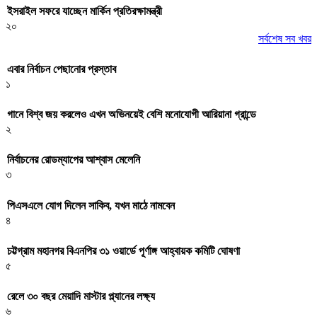
ইসরাইল সফরে যাচ্ছেন মার্কিন প্রতিরক্ষামন্ত্রী
২০
সর্বশেষ সব খবর
এবার নির্বাচন পেছানোর প্রস্তাব
১
গানে বিশ্ব জয় করলেও এখন অভিনয়েই বেশি মনোযোগী আরিয়ানা গ্রান্ডে
২
নির্বাচনের রোডম্যাপের আশ্বাস মেলেনি
৩
পিএসএলে যোগ দিলেন সাকিব, যখন মাঠে নামবেন
৪
চট্টগ্রাম মহানগর বিএনপির ৩১ ওয়ার্ডে পূর্ণাঙ্গ আহ্বায়ক কমিটি ঘোষণা
৫
রেলে ৩০ বছর মেয়াদি মাস্টার প্ল্যানের লক্ষ্য
৬