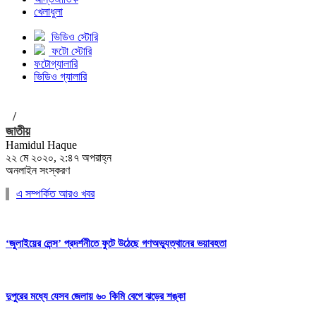
খেলাধুলা
ভিডিও স্টোরি
ফটো স্টোরি
ফটোগ্যালারি
ভিডিও গ্যালারি
/
জাতীয়
Hamidul Haque
২২ মে ২০২০, ২:৪৭ অপরাহ্ন
অনলাইন সংস্করণ
এ সম্পর্কিত আরও খবর
‘জুলাইয়ের লেন্স’ প্রদর্শনীতে ফুটে উঠেছে গণঅভ্যুত্থানের ভয়াবহতা
দুপুরের মধ্যে যেসব জেলায় ৬০ কিমি বেগে ঝড়ের শঙ্কা