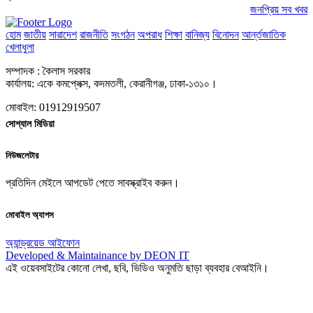
জনপ্রিয় সব খবর
হোম
জাতীয়
সারাদেশ
রাজনীতি
সংগঠন
অপরাধ
শিক্ষা
বানিজ্য
বিনোদন
আর্ন্তজাতিক
খেলাধুলা
সম্পাদক : কৈলাস সরকার
কার্যালয়: একে কমপ্লেক্স, কদমতলী, কেরানীগঞ্জ, ঢাকা-১৩১০।
মোবাইল: 01912919507
সোশ্যাল মিডিয়া
নিউজলেটার
প্রতিদিন মেইলে আপডেট পেতে সাবস্ক্রাইব করুন।
মোবাইল অ্যাপস
অ্যান্ড্রয়েড
আইফোন
Developed & Maintainance by DEON IT
এই ওয়েবসাইটের কোনো লেখা, ছবি, ভিডিও অনুমতি ছাড়া ব্যবহার বেআইনি।