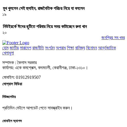
মুখ খুললেন সেই হুসাইন, রাজনৈতিক পরিচয় নিয়ে যা বললেন
১৯
নিউইয়র্কে ঈদের ছুটিতে পরিবার নিয়ে সময় কাটাচ্ছেন রুনা খান
২০
জনপ্রিয় সব খবর
হোম
জাতীয়
সারাদেশ
রাজনীতি
সংগঠন
অপরাধ
শিক্ষা
বানিজ্য
বিনোদন
আর্ন্তজাতিক
খেলাধুলা
সম্পাদক : কৈলাস সরকার
কার্যালয়: একে কমপ্লেক্স, কদমতলী, কেরানীগঞ্জ, ঢাকা-১৩১০।
মোবাইল: 01912919507
সোশ্যাল মিডিয়া
নিউজলেটার
প্রতিদিন মেইলে আপডেট পেতে সাবস্ক্রাইব করুন।
মোবাইল অ্যাপস