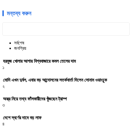
মন্তব্য করুন
সর্বশেষ
জনপ্রিয়
হরমুজ খোলার আশায় বিশ্ববাজারে কমল তেলের দাম
১
মোদি এখন দুর্বল, এবার বড় আন্দোলনের সতর্কবার্তা দিলেন সোনাম ওয়াংচুক
২
অস্ত্র নিয়ে তথ্য ফাঁসকারীদের খুঁজছেন ট্রাম্প
৩
দেশে স্বর্ণের দামে বড় লাফ
৪