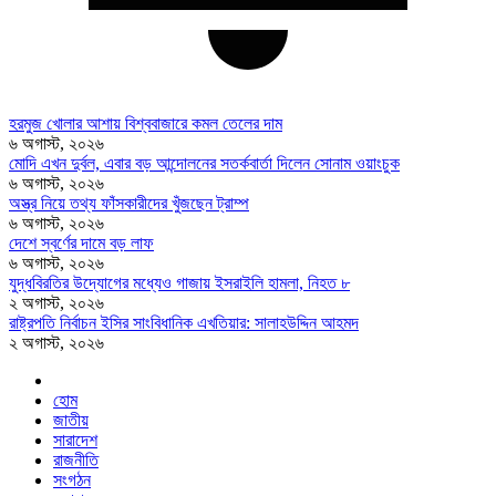
হরমুজ খোলার আশায় বিশ্ববাজারে কমল তেলের দাম
৬ অগাস্ট, ২০২৬
মোদি এখন দুর্বল, এবার বড় আন্দোলনের সতর্কবার্তা দিলেন সোনাম ওয়াংচুক
৬ অগাস্ট, ২০২৬
অস্ত্র নিয়ে তথ্য ফাঁসকারীদের খুঁজছেন ট্রাম্প
৬ অগাস্ট, ২০২৬
দেশে স্বর্ণের দামে বড় লাফ
৬ অগাস্ট, ২০২৬
যুদ্ধবিরতির উদ্যোগের মধ্যেও গাজায় ইসরাইলি হামলা, নিহত ৮
২ অগাস্ট, ২০২৬
রাষ্ট্রপতি নির্বাচন ইসির সাংবিধানিক এখতিয়ার: সালাহউদ্দিন আহমদ
২ অগাস্ট, ২০২৬
হোম
জাতীয়
সারাদেশ
রাজনীতি
সংগঠন