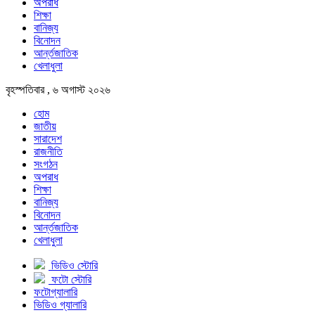
অপরাধ
শিক্ষা
বানিজ্য
বিনোদন
আর্ন্তজাতিক
খেলাধুলা
বৃহস্পতিবার , ৬ অগাস্ট ২০২৬
হোম
জাতীয়
সারাদেশ
রাজনীতি
সংগঠন
অপরাধ
শিক্ষা
বানিজ্য
বিনোদন
আর্ন্তজাতিক
খেলাধুলা
ভিডিও স্টোরি
ফটো স্টোরি
ফটোগ্যালারি
ভিডিও গ্যালারি