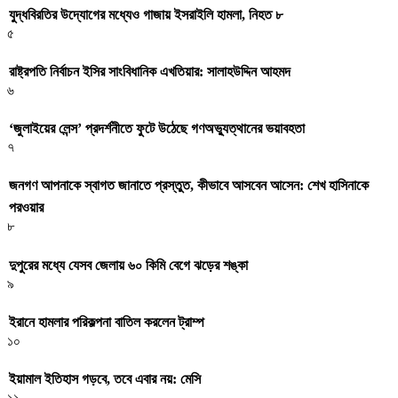
যুদ্ধবিরতির উদ্যোগের মধ্যেও গাজায় ইসরাইলি হামলা, নিহত ৮
৫
রাষ্ট্রপতি নির্বাচন ইসির সাংবিধানিক এখতিয়ার: সালাহউদ্দিন আহমদ
৬
‘জুলাইয়ের লেন্স’ প্রদর্শনীতে ফুটে উঠেছে গণঅভ্যুত্থানের ভয়াবহতা
৭
জনগণ আপনাকে স্বাগত জানাতে প্রস্তুত, কীভাবে আসবেন আসেন: শেখ হাসিনাকে
পরওয়ার
৮
দুপুরের মধ্যে যেসব জেলায় ৬০ কিমি বেগে ঝড়ের শঙ্কা
৯
ইরানে হামলার পরিকল্পনা বাতিল করলেন ট্রাম্প
১০
ইয়ামাল ইতিহাস গড়বে, তবে এবার নয়: মেসি
১১