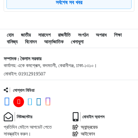
৮
‘জুলাইয়ের লেন্স’ প্রদর্শনীতে ফুটে উঠেছে গণঅভ্যুত্থানের ভয়াবহতা
সর্বশেষ সব খবর
৯
জনগণ আপনাকে স্বাগত জানাতে প্রস্তুত, কীভাবে আসবেন আসেন:
শেখ হাসিনাকে পরওয়ার
হোম
জাতীয়
সারাদেশ
রাজনীতি
সংগঠন
অপরাধ
শিক্ষা
বানিজ্য
বিনোদন
আর্ন্তজাতিক
খেলাধুলা
১০
দুপুরের মধ্যে যেসব জেলায় ৬০ কিমি বেগে ঝড়ের শঙ্কা
সম্পাদক : কৈলাস সরকার
কার্যালয়: একে কমপ্লেক্স, কদমতলী, কেরানীগঞ্জ, ঢাকা-১৩১০।
১১
ইরানে হামলার পরিকল্পনা বাতিল করলেন ট্রাম্প
মোবাইল: 01912919507
সোশ্যাল মিডিয়া
১২
ইয়ামাল ইতিহাস গড়বে, তবে এবার নয়: মেসি
১৩
দাবানলের ধোঁয়ায় ঢেকেছে নিউজার্সির আকাশ, বিশ্বকাপের ফাইনাল
নিউজলেটার
মোবাইল অ্যাপস
নিয়ে উদ্বেগ
প্রতিদিন মেইলে আপডেট পেতে
অ্যান্ড্রয়েড
সাবস্ক্রাইব করুন।
আইফোন