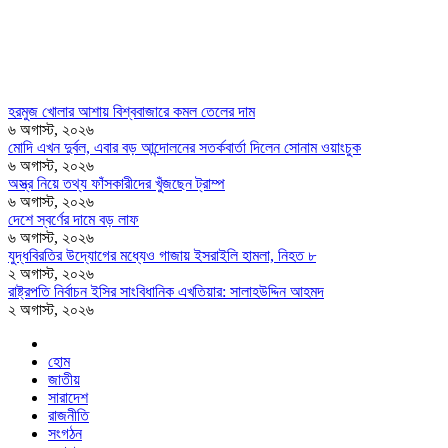
হরমুজ খোলার আশায় বিশ্ববাজারে কমল তেলের দাম
৬ অগাস্ট, ২০২৬
মোদি এখন দুর্বল, এবার বড় আন্দোলনের সতর্কবার্তা দিলেন সোনাম ওয়াংচুক
৬ অগাস্ট, ২০২৬
অস্ত্র নিয়ে তথ্য ফাঁসকারীদের খুঁজছেন ট্রাম্প
৬ অগাস্ট, ২০২৬
দেশে স্বর্ণের দামে বড় লাফ
৬ অগাস্ট, ২০২৬
যুদ্ধবিরতির উদ্যোগের মধ্যেও গাজায় ইসরাইলি হামলা, নিহত ৮
২ অগাস্ট, ২০২৬
রাষ্ট্রপতি নির্বাচন ইসির সাংবিধানিক এখতিয়ার: সালাহউদ্দিন আহমদ
২ অগাস্ট, ২০২৬
হোম
জাতীয়
সারাদেশ
রাজনীতি
সংগঠন