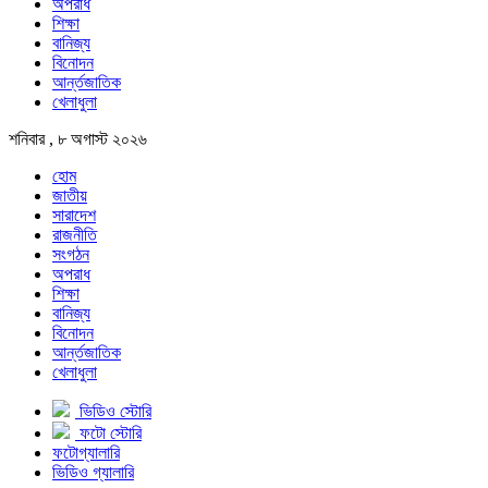
অপরাধ
শিক্ষা
বানিজ্য
বিনোদন
আর্ন্তজাতিক
খেলাধুলা
শনিবার , ৮ অগাস্ট ২০২৬
হোম
জাতীয়
সারাদেশ
রাজনীতি
সংগঠন
অপরাধ
শিক্ষা
বানিজ্য
বিনোদন
আর্ন্তজাতিক
খেলাধুলা
ভিডিও স্টোরি
ফটো স্টোরি
ফটোগ্যালারি
ভিডিও গ্যালারি