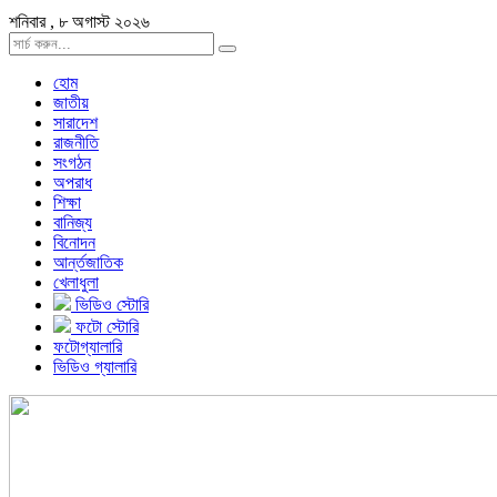
শনিবার , ৮ অগাস্ট ২০২৬
হোম
জাতীয়
সারাদেশ
রাজনীতি
সংগঠন
অপরাধ
শিক্ষা
বানিজ্য
বিনোদন
আর্ন্তজাতিক
খেলাধুলা
ভিডিও স্টোরি
ফটো স্টোরি
ফটোগ্যালারি
ভিডিও গ্যালারি