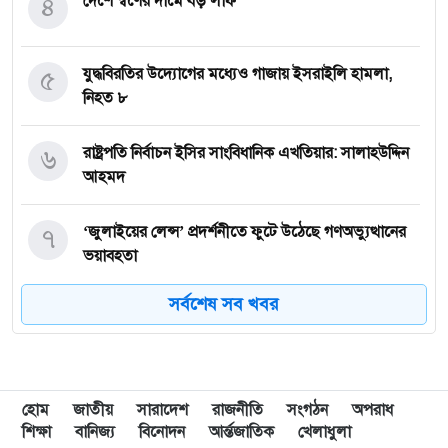
৪
দেশে স্বর্ণের দামে বড় লাফ
৫
যুদ্ধবিরতির উদ্যোগের মধ্যেও গাজায় ইসরাইলি হামলা,
নিহত ৮
৬
রাষ্ট্রপতি নির্বাচন ইসির সাংবিধানিক এখতিয়ার: সালাহউদ্দিন
আহমদ
৭
‘জুলাইয়ের লেন্স’ প্রদর্শনীতে ফুটে উঠেছে গণঅভ্যুত্থানের
ভয়াবহতা
সর্বশেষ সব খবর
৮
জনগণ আপনাকে স্বাগত জানাতে প্রস্তুত, কীভাবে আসবেন
আসেন: শেখ হাসিনাকে পরওয়ার
৯
দুপুরের মধ্যে যেসব জেলায় ৬০ কিমি বেগে ঝড়ের শঙ্কা
হোম
জাতীয়
সারাদেশ
রাজনীতি
সংগঠন
অপরাধ
শিক্ষা
বানিজ্য
বিনোদন
আর্ন্তজাতিক
খেলাধুলা