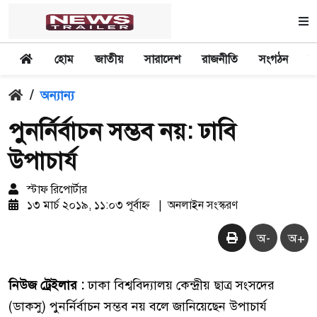
হোম
জাতীয়
সারাদেশ
রাজনীতি
সংগঠন
অ
/
অন্যান্য
পুনর্নির্বাচন সম্ভব নয়: ঢাবি
উপাচার্য
স্টাফ রিপোর্টার
১৩ মার্চ ২০১৯, ১১:০৩ পূর্বাহ্ন
|
অনলাইন সংস্করণ
অ-
অ+
নিউজ ট্রেইলার :
ঢাকা বিশ্ববিদ্যালয় কেন্দ্রীয় ছাত্র সংসদের
(ডাকসু) পুনর্নির্বাচন সম্ভব নয় বলে জানিয়েছেন উপাচার্য