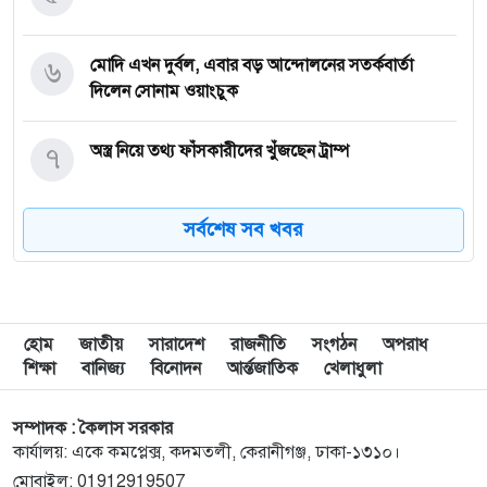
৬
মোদি এখন দুর্বল, এবার বড় আন্দোলনের সতর্কবার্তা
দিলেন সোনাম ওয়াংচুক
৭
অস্ত্র নিয়ে তথ্য ফাঁসকারীদের খুঁজছেন ট্রাম্প
সর্বশেষ সব খবর
৮
দেশে স্বর্ণের দামে বড় লাফ
৯
যুদ্ধবিরতির উদ্যোগের মধ্যেও গাজায় ইসরাইলি হামলা,
নিহত ৮
হোম
জাতীয়
সারাদেশ
রাজনীতি
সংগঠন
অপরাধ
শিক্ষা
বানিজ্য
বিনোদন
আর্ন্তজাতিক
খেলাধুলা
১০
রাষ্ট্রপতি নির্বাচন ইসির সাংবিধানিক এখতিয়ার: সালাহউদ্দিন
আহমদ
সম্পাদক : কৈলাস সরকার
কার্যালয়: একে কমপ্লেক্স, কদমতলী, কেরানীগঞ্জ, ঢাকা-১৩১০।
মোবাইল: 01912919507
‘জুলাইয়ের লেন্স’ প্রদর্শনীতে ফুটে উঠেছে গণঅভ্যুত্থানের