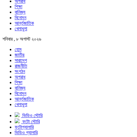
অপরাধ
শিক্ষা
বানিজ্য
বিনোদন
আর্ন্তজাতিক
খেলাধুলা
শনিবার , ৮ অগাস্ট ২০২৬
হোম
জাতীয়
সারাদেশ
রাজনীতি
সংগঠন
অপরাধ
শিক্ষা
বানিজ্য
বিনোদন
আর্ন্তজাতিক
খেলাধুলা
ভিডিও স্টোরি
ফটো স্টোরি
ফটোগ্যালারি
ভিডিও গ্যালারি