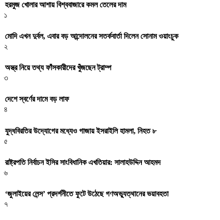
হরমুজ খোলার আশায় বিশ্ববাজারে কমল তেলের দাম
১
মোদি এখন দুর্বল, এবার বড় আন্দোলনের সতর্কবার্তা দিলেন সোনাম ওয়াংচুক
২
অস্ত্র নিয়ে তথ্য ফাঁসকারীদের খুঁজছেন ট্রাম্প
৩
দেশে স্বর্ণের দামে বড় লাফ
৪
যুদ্ধবিরতির উদ্যোগের মধ্যেও গাজায় ইসরাইলি হামলা, নিহত ৮
৫
রাষ্ট্রপতি নির্বাচন ইসির সাংবিধানিক এখতিয়ার: সালাহউদ্দিন আহমদ
৬
‘জুলাইয়ের লেন্স’ প্রদর্শনীতে ফুটে উঠেছে গণঅভ্যুত্থানের ভয়াবহতা
৭