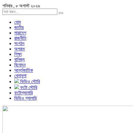
শনিবার , ৮ অগাস্ট ২০২৬
হোম
জাতীয়
সারাদেশ
রাজনীতি
সংগঠন
অপরাধ
শিক্ষা
বানিজ্য
বিনোদন
আর্ন্তজাতিক
খেলাধুলা
ভিডিও স্টোরি
ফটো স্টোরি
ফটোগ্যালারি
ভিডিও গ্যালারি