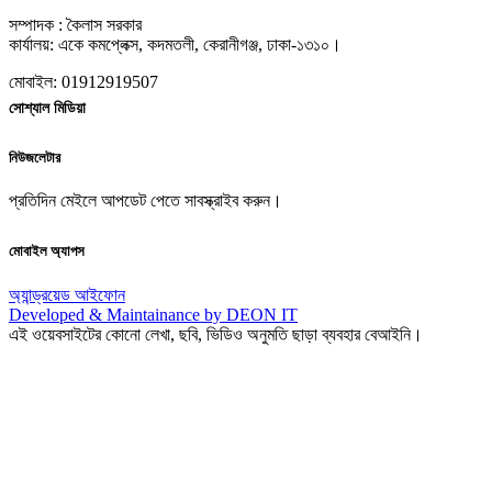
সম্পাদক : কৈলাস সরকার
কার্যালয়: একে কমপ্লেক্স, কদমতলী, কেরানীগঞ্জ, ঢাকা-১৩১০।
মোবাইল: 01912919507
সোশ্যাল মিডিয়া
নিউজলেটার
প্রতিদিন মেইলে আপডেট পেতে সাবস্ক্রাইব করুন।
মোবাইল অ্যাপস
অ্যান্ড্রয়েড
আইফোন
Developed & Maintainance by DEON IT
এই ওয়েবসাইটের কোনো লেখা, ছবি, ভিডিও অনুমতি ছাড়া ব্যবহার বেআইনি।