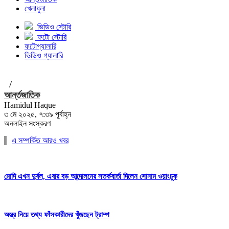
খেলাধুলা
ভিডিও স্টোরি
ফটো স্টোরি
ফটোগ্যালারি
ভিডিও গ্যালারি
/
আর্ন্তজাতিক
Hamidul Haque
৩ মে ২০২৫, ৭:৩৯ পূর্বাহ্ন
অনলাইন সংস্করণ
এ সম্পর্কিত আরও খবর
মোদি এখন দুর্বল, এবার বড় আন্দোলনের সতর্কবার্তা দিলেন সোনাম ওয়াংচুক
অস্ত্র নিয়ে তথ্য ফাঁসকারীদের খুঁজছেন ট্রাম্প