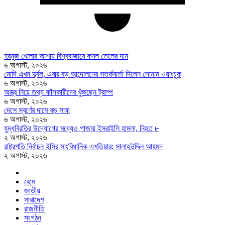
হরমুজ খোলার আশায় বিশ্ববাজারে কমল তেলের দাম
৬ অগাস্ট, ২০২৬
মোদি এখন দুর্বল, এবার বড় আন্দোলনের সতর্কবার্তা দিলেন সোনাম ওয়াংচুক
৬ অগাস্ট, ২০২৬
অস্ত্র নিয়ে তথ্য ফাঁসকারীদের খুঁজছেন ট্রাম্প
৬ অগাস্ট, ২০২৬
দেশে স্বর্ণের দামে বড় লাফ
৬ অগাস্ট, ২০২৬
যুদ্ধবিরতির উদ্যোগের মধ্যেও গাজায় ইসরাইলি হামলা, নিহত ৮
২ অগাস্ট, ২০২৬
রাষ্ট্রপতি নির্বাচন ইসির সাংবিধানিক এখতিয়ার: সালাহউদ্দিন আহমদ
২ অগাস্ট, ২০২৬
হোম
জাতীয়
সারাদেশ
রাজনীতি
সংগঠন