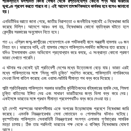
পাকিস্তানে উৎপাদিত কিংবা সেখান থেকে রপ্তানিযোগ্য কোনো পণ্য আর ভারতীয়
ভূখণ্ডে প্রবেশ করতে পারবে না। এই আদেশ তাৎক্ষণিকভাবে কার্যকর হবে বলেও জানানো
হয়।
এনডিটিভির বরাতে জানা গেছে, জাতীয় নিরাপত্তা ও জননীতির স্বার্থেই এ নিষেধাজ্ঞা জারি
করেছে দিল্লি। আদেশে আরও বলা হয়, নিষেধাজ্ঞার কোনো ব্যতিক্রম ঘটাতে হলে
কেন্দ্রীয় সরকারের অনুমোদন নিতে হবে।
গত ২২ এপ্রিল জম্মু-কাশ্মীরের পেহেলগামে এক পর্যটকবাহী বাসে সন্ত্রাসী হামলায় ২৬ জন
নিহত হন। ভারতের দাবি, এই হামলার পেছনে পাকিস্তান-সমর্থিত জঙ্গিদের হাত রয়েছে।
যদিও ইসলামাবাদ এমন অভিযোগ প্রত্যাখ্যান করে বলছে, এ সংক্রান্ত কোনো প্রমাণ
ভারত দেখাতে পারেনি।
এ ঘটনার পর থেকেই দুই প্রতিবেশী দেশের মধ্যে উত্তেজনা বেড়ে যায়। ভারত এরই
মধ্যে পাকিস্তানের সঙ্গে ‘সিন্ধু পানি চুক্তি’ স্থগিত করেছে, পাকিস্তানি নাগরিকদের
দেওয়া ভিসা বাতিল করেছে এবং ওয়াঘা-আটারি সীমান্ত পথ বন্ধ করে দিয়েছে।
পাল্টা প্রতিক্রিয়ায় পাকিস্তান সরকার ভারতীয় কূটনীতিকদের বহিষ্কারের হুমকি দেয়, শিমলা
চুক্তি বাতিলের ইঙ্গিত দেয় এবং সাধারণ ভারতীয়দের জন্য ভিসা বন্ধ করে দেয়।
একইসঙ্গে ভারতের সঙ্গে প্রধান সীমান্ত প্রবেশপথটিও বন্ধ করে দেওয়া হয়।
দুই দেশই পরস্পরের আকাশসীমায় একে অপরের উড়োজাহাজ প্রবেশে নিষেধাজ্ঞা জারি
করেছে। এমনকি নিয়ন্ত্রণরেখায় সেনা মোতায়েন ও গোলাগুলির ঘটনাও ঘটেছে।
বৃহস্পতিবার পাকিস্তান সেনাবাহিনী নিয়ন্ত্রণরেখা সংলগ্ন এলাকায় পূর্ণমাত্রার সামরিক
মহড়া চালায়। ঠিক তার পরদিনই ভারতের পক্ষ থেকে এ বাণিজ্য নিষেধাজ্ঞার ঘোষণা
আসে।