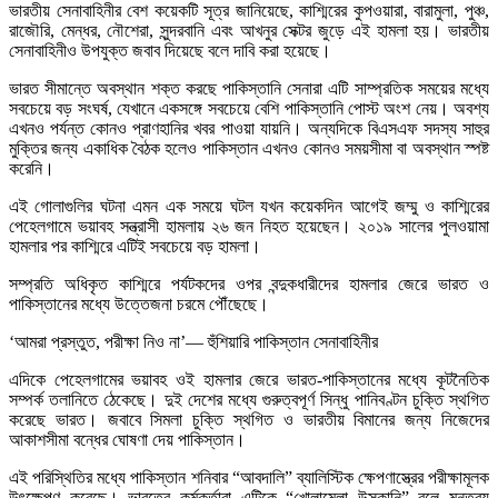
ভারতীয় সেনাবাহিনীর বেশ কয়েকটি সূত্র জানিয়েছে, কাশ্মিরের কুপওয়ারা, বারামুলা, পুঞ্চ,
রাজৌরি, মেন্ধর, নৌশেরা, সুন্দরবানি এবং আখনুর সেক্টর জুড়ে এই হামলা হয়। ভারতীয়
সেনাবাহিনীও উপযুক্ত জবাব দিয়েছে বলে দাবি করা হয়েছে।
ভারত সীমান্তে অবস্থান শক্ত করছে পাকিস্তানি সেনারা এটি সাম্প্রতিক সময়ের মধ্যে
সবচেয়ে বড় সংঘর্ষ, যেখানে একসঙ্গে সবচেয়ে বেশি পাকিস্তানি পোস্ট অংশ নেয়। অবশ্য
এখনও পর্যন্ত কোনও প্রাণহানির খবর পাওয়া যায়নি। অন্যদিকে বিএসএফ সদস্য সাহুর
মুক্তির জন্য একাধিক বৈঠক হলেও পাকিস্তান এখনও কোনও সময়সীমা বা অবস্থান স্পষ্ট
করেনি।
এই গোলাগুলির ঘটনা এমন এক সময়ে ঘটল যখন কয়েকদিন আগেই জম্মু ও কাশ্মিরের
পেহেলগামে ভয়াবহ সন্ত্রাসী হামলায় ২৬ জন নিহত হয়েছেন। ২০১৯ সালের পুলওয়ামা
হামলার পর কাশ্মিরে এটিই সবচেয়ে বড় হামলা।
সম্প্রতি অধিকৃত কাশ্মিরে পর্যটকদের ওপর বন্দুকধারীদের হামলার জেরে ভারত ও
পাকিস্তানের মধ্যে উত্তেজনা চরমে পৌঁছেছে।
‘আমরা প্রস্তুত, পরীক্ষা নিও না’— হুঁশিয়ারি পাকিস্তান সেনাবাহিনীর
এদিকে পেহেলগামের ভয়াবহ ওই হামলার জেরে ভারত-পাকিস্তানের মধ্যে কূটনৈতিক
সম্পর্ক তলানিতে ঠেকেছে। দুই দেশের মধ্যে গুরুত্বপূর্ণ সিন্ধু পানিবণ্টন চুক্তি স্থগিত
করেছে ভারত। জবাবে সিমলা চুক্তি স্থগিত ও ভারতীয় বিমানের জন্য নিজেদের
আকাশসীমা বন্ধের ঘোষণা দেয় পাকিস্তান।
এই পরিস্থিতির মধ্যে পাকিস্তান শনিবার “আবদালি” ব্যালিস্টিক ক্ষেপণাস্ত্রের পরীক্ষামূলক
উৎক্ষেপণ করেছে। ভারতের কর্মকর্তারা এটিকে “খোলামেলা উসকানি” বলে মন্তব্য