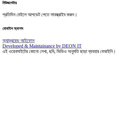
নিউজলেটার
প্রতিদিন মেইলে আপডেট পেতে সাবস্ক্রাইব করুন।
মোবাইল অ্যাপস
অ্যান্ড্রয়েড
আইফোন
Developed & Maintainance by DEON IT
এই ওয়েবসাইটের কোনো লেখা, ছবি, ভিডিও অনুমতি ছাড়া ব্যবহার বেআইনি।