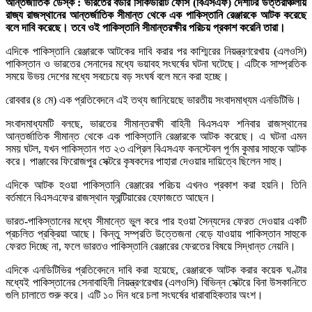
আন্তর্জাতিক ডেস্ক : ভারতের বর্ডার সিকিউরিটি ফোর্স (বিএসএফ) দেশটির উত্তরাঞ্চলীয়
রাজ্য রাজস্থানের আন্তর্জাতিক সীমান্ত থেকে এক পাকিস্তানি রেঞ্জারকে আটক করেছে
বলে দাবি করেছে। তবে ওই পাকিস্তানি সীমান্তরক্ষীর পরিচয় প্রকাশ করেনি তারা।
এদিকে পাকিস্তানি রেঞ্জারকে আটকের দাবি করার পর কাশ্মিরের নিয়ন্ত্রণরেখায় (এলওসি)
পাকিস্তান ও ভারতের সেনাদের মধ্যে ভয়াবহ সংঘর্ষের ঘটনা ঘটেছে। এটিকে সাম্প্রতিক
সময়ে উভয় দেশের মধ্যে সবচেয়ে বড় সংঘর্ষ বলে মনে করা হচ্ছে।
রোববার (৪ মে) এক প্রতিবেদনে এই তথ্য জানিয়েছে ভারতীয় সংবাদমাধ্যম এনডিটিভি।
সংবাদমাধ্যমটি বলছে, ভারতের সীমান্তরক্ষী বাহিনী বিএসএফ শনিবার রাজস্থানের
আন্তর্জাতিক সীমান্ত থেকে এক পাকিস্তানি রেঞ্জারকে আটক করেছে। এ ঘটনা এমন
সময় ঘটল, যখন পাকিস্তান গত ২৩ এপ্রিল বিএসএফ কনস্টেবল পূর্ণম কুমার সাহুকে আটক
করে। পাঞ্জাবের ফিরোজপুর সেক্টরে কৃষকদের পাহারা দেওয়ার দায়িত্বে ছিলেন সাহু।
এদিকে আটক হওয়া পাকিস্তানি রেঞ্জারের পরিচয় এখনও প্রকাশ করা হয়নি। তিনি
বর্তমানে বিএসএফের রাজস্থান ফ্রন্টিয়ারের হেফাজতে আছেন।
ভারত-পাকিস্তানের মধ্যে সীমান্তে ভুল করে পার হওয়া সৈন্যদের ফেরত দেওয়ার একটি
প্রচলিত প্রক্রিয়া আছে। কিন্তু সম্প্রতি উত্তেজনা বেড়ে যাওয়ায় পাকিস্তান সাহুকে
ফেরত দিচ্ছে না, ফলে ভারতও পাকিস্তানি রেঞ্জারের ফেরতের বিষয়ে সিদ্ধান্ত নেয়নি।
এদিকে এনডিটিভির প্রতিবেদনে দাবি করা হয়েছে, রেঞ্জারকে আটক করার কয়েক ঘণ্টার
মধ্যেই পাকিস্তানের সেনাবাহিনী নিয়ন্ত্রণরেখার (এলওসি) বিভিন্ন সেক্টরে বিনা উসকানিতে
গুলি চালাতে শুরু করে। এটি ১০ দিন ধরে চলা সংঘর্ষের ধারাবাহিকতার অংশ।