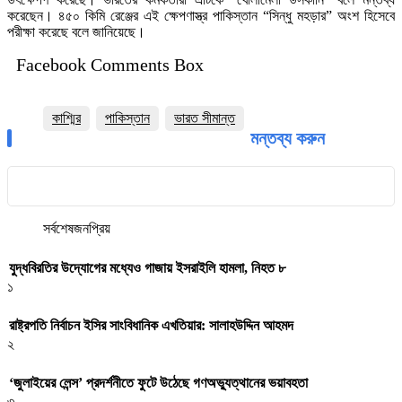
করেছেন। ৪৫০ কিমি রেঞ্জের এই ক্ষেপণাস্ত্র পাকিস্তান “সিন্ধু মহড়ার” অংশ হিসেবে
পরীক্ষা করেছে বলে জানিয়েছে।
Facebook Comments Box
কাশ্মির
পাকিস্তান
ভারত সীমান্ত
মন্তব্য করুন
সর্বশেষ
জনপ্রিয়
যুদ্ধবিরতির উদ্যোগের মধ্যেও গাজায় ইসরাইলি হামলা, নিহত ৮
১
রাষ্ট্রপতি নির্বাচন ইসির সাংবিধানিক এখতিয়ার: সালাহউদ্দিন আহমদ
২
‘জুলাইয়ের লেন্স’ প্রদর্শনীতে ফুটে উঠেছে গণঅভ্যুত্থানের ভয়াবহতা
৩