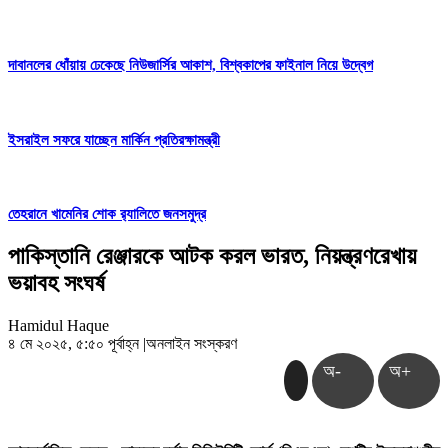
দাবানলের ধোঁয়ায় ঢেকেছে নিউজার্সির আকাশ, বিশ্বকাপের ফাইনাল নিয়ে উদ্বেগ
ইসরাইল সফরে যাচ্ছেন মার্কিন প্রতিরক্ষামন্ত্রী
তেহরানে খামেনির শোক র‌্যালিতে জনসমুদ্র
পাকিস্তানি রেঞ্জারকে আটক করল ভারত, নিয়ন্ত্রণরেখায়
ভয়াবহ সংঘর্ষ
Hamidul Haque
৪ মে ২০২৫, ৫:৫০ পূর্বাহ্ন
|
অনলাইন সংস্করণ
অ-
অ+