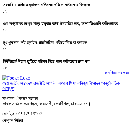
সরকারি চাকরির অধ্যাদেশ বাতিলের দাবিতে সচিবালয়ে বিক্ষোভ
১৭
এক সপ্তাহের মধ্যে সাম্য হত্যার ঘটনা উদঘাটিত হবে, আশা ডিএমপি কমিশনারের
১৮
মুখ খুললেন সেই হুসাইন, রাজনৈতিক পরিচয় নিয়ে যা বললেন
১৯
নিউইয়র্কে ঈদের ছুটিতে পরিবার নিয়ে সময় কাটাচ্ছেন রুনা খান
২০
জনপ্রিয় সব খবর
হোম
জাতীয়
সারাদেশ
রাজনীতি
সংগঠন
অপরাধ
শিক্ষা
বানিজ্য
বিনোদন
আর্ন্তজাতিক
খেলাধুলা
সম্পাদক : কৈলাস সরকার
কার্যালয়: একে কমপ্লেক্স, কদমতলী, কেরানীগঞ্জ, ঢাকা-১৩১০।
মোবাইল: 01912919507
সোশ্যাল মিডিয়া