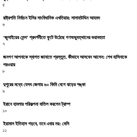
৫
রাষ্ট্রপতি নির্বাচন ইসির সাংবিধানিক এখতিয়ার: সালাহউদ্দিন আহমদ
৬
‘জুলাইয়ের লেন্স’ প্রদর্শনীতে ফুটে উঠেছে গণঅভ্যুত্থানের ভয়াবহতা
৭
জনগণ আপনাকে স্বাগত জানাতে প্রস্তুত, কীভাবে আসবেন আসেন: শেখ হাসিনাকে
পরওয়ার
৮
দুপুরের মধ্যে যেসব জেলায় ৬০ কিমি বেগে ঝড়ের শঙ্কা
৯
ইরানে হামলার পরিকল্পনা বাতিল করলেন ট্রাম্প
১০
ইয়ামাল ইতিহাস গড়বে, তবে এবার নয়: মেসি
১১