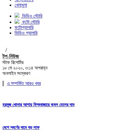
খেলাধুলা
ভিডিও স্টোরি
ফটো স্টোরি
ফটোগ্যালারি
ভিডিও গ্যালারি
/
টপ-নিউজ
স্টাফ রিপোর্টার
১৮ মে ২০২০, ৩:১৪ অপরাহ্ন
অনলাইন সংস্করণ
এ সম্পর্কিত আরও খবর
হরমুজ খোলার আশায় বিশ্ববাজারে কমল তেলের দাম
দেশে স্বর্ণের দামে বড় লাফ