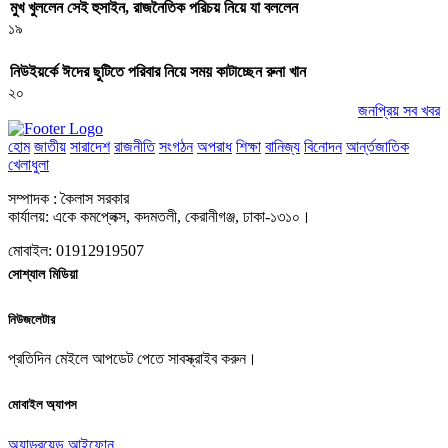
মুখ খুললেন সেই হুসাইন, রাজনৈতিক পরিচয় নিয়ে যা বললেন
১৯
নিউইয়র্কে ঈদের ছুটিতে পরিবার নিয়ে সময় কাটাচ্ছেন রুনা খান
২০
জনপ্রিয় সব খবর
হোম
জাতীয়
সারাদেশ
রাজনীতি
সংগঠন
অপরাধ
শিক্ষা
বানিজ্য
বিনোদন
আর্ন্তজাতিক
খেলাধুলা
সম্পাদক : কৈলাস সরকার
কার্যালয়: একে কমপ্লেক্স, কদমতলী, কেরানীগঞ্জ, ঢাকা-১৩১০।
মোবাইল: 01912919507
সোশ্যাল মিডিয়া
নিউজলেটার
প্রতিদিন মেইলে আপডেট পেতে সাবস্ক্রাইব করুন।
মোবাইল অ্যাপস
অ্যান্ড্রয়েড
আইফোন