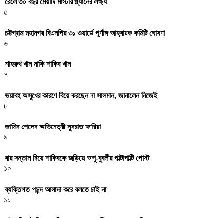
রেলে ৩০ বছর মেয়াদি মাস্টার প্ল্যানের লক্ষ্য
৫
চট্টগ্রাম মহানগর বিএনপির ৩১ ওয়ার্ডে পূর্ণাঙ্গ আহ্বায়ক কমিটি ঘোষণা
৬
শাহরুখ খান নাকি শাকিব খান
৭
ভয়াবহ অসুখের কারণে বিয়ে করছেন না সালমান, জানালেন নিজেই
৮
জামিন পেলেন অভিনেত্রী নুসরাত ফারিয়া
৯
বার সন্তান নিয়ে শাকিবকে জড়িয়ে অপু-বুবলীর পাল্টাপাল্টি পোস্ট
১০
ব্যক্তিগত পছন্দ আলাদা করে বলতে চাই না
১১