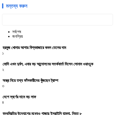
মন্তব্য করুন
সর্বশেষ
জনপ্রিয়
হরমুজ খোলার আশায় বিশ্ববাজারে কমল তেলের দাম
১
মোদি এখন দুর্বল, এবার বড় আন্দোলনের সতর্কবার্তা দিলেন সোনাম ওয়াংচুক
২
অস্ত্র নিয়ে তথ্য ফাঁসকারীদের খুঁজছেন ট্রাম্প
৩
দেশে স্বর্ণের দামে বড় লাফ
৪
যুদ্ধবিরতির উদ্যোগের মধ্যেও গাজায় ইসরাইলি হামলা, নিহত ৮