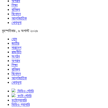
অপরাধ
শিক্ষা
বানিজ্য
বিনোদন
আর্ন্তজাতিক
খেলাধুলা
বৃহস্পতিবার , ৬ অগাস্ট ২০২৬
হোম
জাতীয়
সারাদেশ
রাজনীতি
সংগঠন
অপরাধ
শিক্ষা
বানিজ্য
বিনোদন
আর্ন্তজাতিক
খেলাধুলা
ভিডিও স্টোরি
ফটো স্টোরি
ফটোগ্যালারি
ভিডিও গ্যালারি