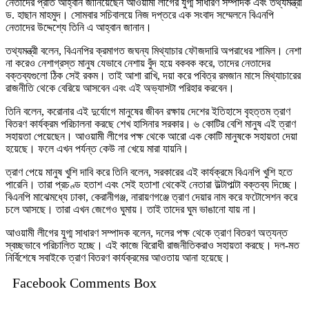
নেতাদের প্রতি আহ্বান জানিয়েছেন আওয়ামী লীগের যুগ্ম সাধারণ সম্পাদক এবং তথ্যমন্ত্রী
ড. হাছান মাহমুদ। সোমবার সচিবালয়ে নিজ দপ্তরে এক সংবাদ সম্মেলনে বিএনপি
নেতাদের উদ্দেশ্যে তিনি এ আহ্বান জানান।
তথ্যমন্ত্রী বলেন, বিএনপির ক্রমাগত জঘন্য মিথ্যাচার ফৌজদারি অপরাধের শামিল। নেশা
না করেও নেশাগ্রস্ত মানুষ যেভাবে নেশায় বুঁদ হয়ে বকবক করে, তাদের নেতাদের
বক্তব্যগুলো ঠিক সেই রকম। তাই আশা রাখি, দয়া করে পবিত্র রমজান মাসে মিথ্যাচারের
রাজনীতি থেকে বেরিয়ে আসবেন এবং এই অভ্যাসটা পরিহার করবেন।
তিনি বলেন, করোনার এই দুর্যোগে মানুষের জীবন রক্ষায় দেশের ইতিহাসে বৃহত্তম ত্রাণ
বিতরণ কার্যক্রম পরিচালনা করছে শেখ হাসিনার সরকার। ৬ কোটির বেশি মানুষ এই ত্রাণ
সহায়তা পেয়েছেন। আওয়ামী লীগের পক্ষ থেকে আরো এক কোটি মানুষকে সহায়তা দেয়া
হয়েছে। ফলে এখন পর্যন্ত কেউ না খেয়ে মারা যায়নি।
ত্রাণ পেয়ে মানুষ খুশি দাবি করে তিনি বলেন, সরকারের এই কার্যক্রমে বিএনপি খুশি হতে
পারেনি। তারা প্রচণ্ড হতাশ এবং সেই হতাশা থেকেই নেতারা উল্টাপাল্টা বক্তব্য দিচ্ছে।
বিএনপি মাঝেমধ্যে ঢাকা, কেরানীগঞ্জ, নারায়ণগঞ্জে ত্রাণ দেয়ার নাম করে ফটোসেশন করে
চলে আসছে। তারা এখন জেগেও ঘুমায়। তাই তাদের ঘুম ভাঙানো যায় না।
আওয়ামী লীগের যুগ্ম সাধারণ সম্পাদক বলেন, দলের পক্ষ থেকে ত্রাণ বিতরণ অত্যন্ত
স্বচ্ছভাবে পরিচালিত হচ্ছে। এই কাজে বিরোধী রাজনীতিকরাও সহায়তা করছে। দল-মত
নির্বিশেষে সবাইকে ত্রাণ বিতরণ কার্যক্রমের আওতায় আনা হয়েছে।
Facebook Comments Box