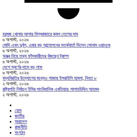
হরমুজ খোলার আশায় বিশ্ববাজারে কমল তেলের দাম
৬ অগাস্ট, ২০২৬
মোদি এখন দুর্বল, এবার বড় আন্দোলনের সতর্কবার্তা দিলেন সোনাম ওয়াংচুক
৬ অগাস্ট, ২০২৬
অস্ত্র নিয়ে তথ্য ফাঁসকারীদের খুঁজছেন ট্রাম্প
৬ অগাস্ট, ২০২৬
দেশে স্বর্ণের দামে বড় লাফ
৬ অগাস্ট, ২০২৬
যুদ্ধবিরতির উদ্যোগের মধ্যেও গাজায় ইসরাইলি হামলা, নিহত ৮
২ অগাস্ট, ২০২৬
রাষ্ট্রপতি নির্বাচন ইসির সাংবিধানিক এখতিয়ার: সালাহউদ্দিন আহমদ
২ অগাস্ট, ২০২৬
হোম
জাতীয়
সারাদেশ
রাজনীতি
সংগঠন