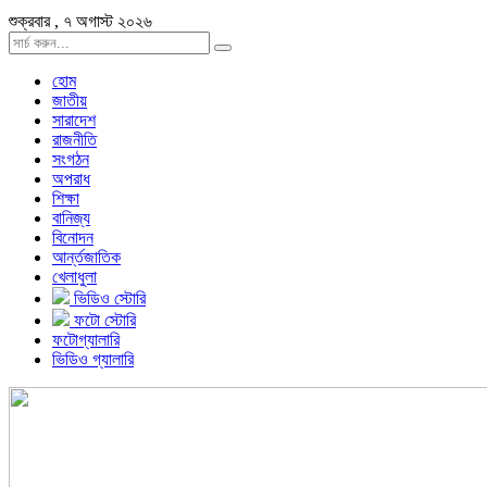
শুক্রবার , ৭ অগাস্ট ২০২৬
হোম
জাতীয়
সারাদেশ
রাজনীতি
সংগঠন
অপরাধ
শিক্ষা
বানিজ্য
বিনোদন
আর্ন্তজাতিক
খেলাধুলা
ভিডিও স্টোরি
ফটো স্টোরি
ফটোগ্যালারি
ভিডিও গ্যালারি