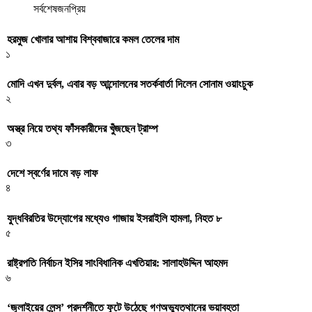
সর্বশেষ
জনপ্রিয়
হরমুজ খোলার আশায় বিশ্ববাজারে কমল তেলের দাম
১
মোদি এখন দুর্বল, এবার বড় আন্দোলনের সতর্কবার্তা দিলেন সোনাম ওয়াংচুক
২
অস্ত্র নিয়ে তথ্য ফাঁসকারীদের খুঁজছেন ট্রাম্প
৩
দেশে স্বর্ণের দামে বড় লাফ
৪
যুদ্ধবিরতির উদ্যোগের মধ্যেও গাজায় ইসরাইলি হামলা, নিহত ৮
৫
রাষ্ট্রপতি নির্বাচন ইসির সাংবিধানিক এখতিয়ার: সালাহউদ্দিন আহমদ
৬
‘জুলাইয়ের লেন্স’ প্রদর্শনীতে ফুটে উঠেছে গণঅভ্যুত্থানের ভয়াবহতা