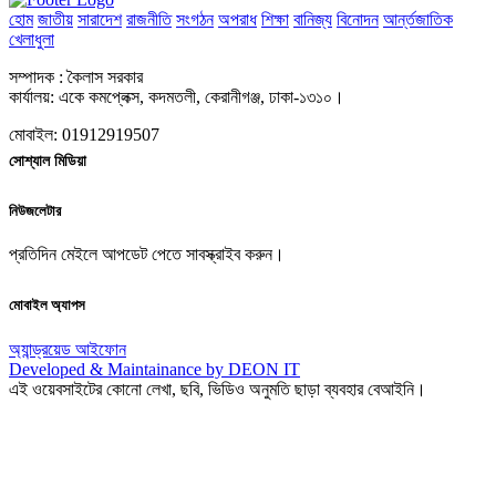
হোম
জাতীয়
সারাদেশ
রাজনীতি
সংগঠন
অপরাধ
শিক্ষা
বানিজ্য
বিনোদন
আর্ন্তজাতিক
খেলাধুলা
সম্পাদক : কৈলাস সরকার
কার্যালয়: একে কমপ্লেক্স, কদমতলী, কেরানীগঞ্জ, ঢাকা-১৩১০।
মোবাইল: 01912919507
সোশ্যাল মিডিয়া
নিউজলেটার
প্রতিদিন মেইলে আপডেট পেতে সাবস্ক্রাইব করুন।
মোবাইল অ্যাপস
অ্যান্ড্রয়েড
আইফোন
Developed & Maintainance by DEON IT
এই ওয়েবসাইটের কোনো লেখা, ছবি, ভিডিও অনুমতি ছাড়া ব্যবহার বেআইনি।