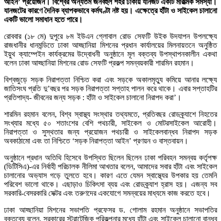
আইন’ প্রয়োজন। বিশ্বের অন্যতম জনবহুল শহর ঢাকায় যানজট একটি মারাত্মক সমস্যা।
যানজটের কারণে দৈনিক ব্যাপকভাবে কর্মঘণ্টা নষ্ট হয়। এক্ষেত্রে হাঁটা ও সাইকেল চালানো
একটি ভালো সমাধান হতে পারে।
রোববার (১৮ মে) দুপুরে ৮ম ইউএন গ্লোবাল রোড সেফটি উইক উদযাপন উপলক্ষ্যে
রাজধানীর ধানমন্ডিতে ঢাকা আহ্ছানিয়া মিশনের প্রধান কার্যালয়ের মিলনায়তনে অনুষ্ঠিত
ইয়ুথ ক্যাম্পেইন কার্যক্রমের উদ্বোধনী অনুষ্ঠানে মূল বক্তব্য উপস্থাপনকালীন একথা
বলেন ঢাকা আহ্ছানিয়া মিশনের রোড সেফটি প্রকল্প সমন্বয়কারী শারমিন রহমান।
বিশ্বজুড়ে সড়ক নিরাপত্তা নিশ্চিত করা এবং সড়কে অকালমৃত্যু কমিয়ে আনার লক্ষ্যে
জাতিসংঘ প্রতি দু’বছর পর সড়ক নিরাপত্তা সপ্তাহ পালন করে থাকে। এবার সপ্তাহটির
প্রতিপাদ্য- জীবনের জন্য সড়ক : হাঁটা ও সাইকেল চালানো নিরাপদ করা’।
শারমিন রহমান বলেন, বিশ্ব স্বাস্থ্য সংস্থার তথ্যমতে, প্রতিবছর রোডক্র্যাশে নিহতের
সংখ্যার মধ্যে ৫০ শতাংশের বেশি পথচারী, সাইকেল ও মোটরসাইকেল আরোহী।
নিরাপত্তা ও সুস্থতার জন্য প্রয়োজন পথচারী ও সাইকেলবান্ধব নিরাপদ সড়ক
অবকাঠামো এবং তা নিশ্চিতে ‘সড়ক নিরাপত্তা আইন’ প্রণয়ন ও বাস্তবায়ন।
অনুষ্ঠানে প্রধান অতিথি হিসেবে উপস্থিত ছিলেন ছিলেন ঢাকা পরিবহন সমন্বয় কর্তৃপক্ষ
(ডিটিসিএ)-এর নির্বাহী পরিচালক নীলিমা আখতার বলেন, আমাদের সবার হাঁটা এবং সাইকেল
চালানোর অভ্যাস গড়ে তুলতে হবে। কারণ এতে যেমন স্বাস্থ্যের উপকার হয় তেমনি
পরিবেশ ভালো থাকে। এছাড়াও চিকিৎসা ব্যয় এবং রোডক্র্যাশ হ্রাস হয়। এজন্য সব
সরকারি-বেসরকারি সেক্টর এবং তরুণদের একযোগে সমন্বয়ের মাধ্যমে কাজ করতে হবে।
ঢাকা আহ্ছানিয়া মিশনের সভাপতি প্রফেসর ড. গোলাম রহমান অনুষ্ঠানে সভাপতির
বক্তব্যে বলেন, সরকারের স্ট্রাটেজিক পরিকল্পনার মধ্যে হাঁটা এবং সাইকেল চালানো বান্ধব