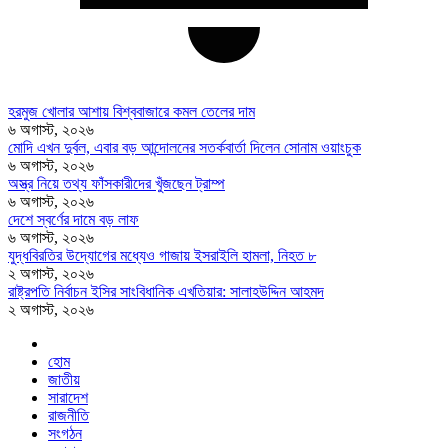
হরমুজ খোলার আশায় বিশ্ববাজারে কমল তেলের দাম
৬ অগাস্ট, ২০২৬
মোদি এখন দুর্বল, এবার বড় আন্দোলনের সতর্কবার্তা দিলেন সোনাম ওয়াংচুক
৬ অগাস্ট, ২০২৬
অস্ত্র নিয়ে তথ্য ফাঁসকারীদের খুঁজছেন ট্রাম্প
৬ অগাস্ট, ২০২৬
দেশে স্বর্ণের দামে বড় লাফ
৬ অগাস্ট, ২০২৬
যুদ্ধবিরতির উদ্যোগের মধ্যেও গাজায় ইসরাইলি হামলা, নিহত ৮
২ অগাস্ট, ২০২৬
রাষ্ট্রপতি নির্বাচন ইসির সাংবিধানিক এখতিয়ার: সালাহউদ্দিন আহমদ
২ অগাস্ট, ২০২৬
হোম
জাতীয়
সারাদেশ
রাজনীতি
সংগঠন