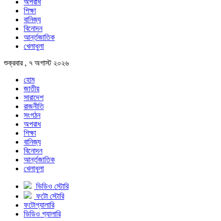
অপরাধ
শিক্ষা
বানিজ্য
বিনোদন
আর্ন্তজাতিক
খেলাধুলা
শুক্রবার , ৭ অগাস্ট ২০২৬
হোম
জাতীয়
সারাদেশ
রাজনীতি
সংগঠন
অপরাধ
শিক্ষা
বানিজ্য
বিনোদন
আর্ন্তজাতিক
খেলাধুলা
ভিডিও স্টোরি
ফটো স্টোরি
ফটোগ্যালারি
ভিডিও গ্যালারি