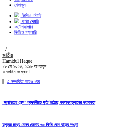
খেলাধুলা
ভিডিও স্টোরি
ফটো স্টোরি
ফটোগ্যালারি
ভিডিও গ্যালারি
/
জাতীয়
Hamidul Haque
১৮ মে ২০২৫, ২:১৮ অপরাহ্ন
অনলাইন সংস্করণ
এ সম্পর্কিত আরও খবর
‘জুলাইয়ের লেন্স’ প্রদর্শনীতে ফুটে উঠেছে গণঅভ্যুত্থানের ভয়াবহতা
দুপুরের মধ্যে যেসব জেলায় ৬০ কিমি বেগে ঝড়ের শঙ্কা