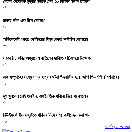
দেশের বৈদেশিক মুদ্রার রিজার্ভ ফের ৩০ বিলিয়ন ডলার ছাড়াল
১৪
ঢাকায় হঠাৎ এত রিক্সা কেনো?
১৫
অভিষেকেই খরুচে বোলিংয়ের বিশ্ব রেকর্ড আইরিশ বোলারের
১৬
সরকারি চাকরির অধ্যাদেশ বাতিলের দাবিতে সচিবালয়ে বিক্ষোভ
১৭
এক সপ্তাহের মধ্যে সাম্য হত্যার ঘটনা উদঘাটিত হবে, আশা ডিএমপি কমিশনারের
১৮
মুখ খুললেন সেই হুসাইন, রাজনৈতিক পরিচয় নিয়ে যা বললেন
১৯
নিউইয়র্কে ঈদের ছুটিতে পরিবার নিয়ে সময় কাটাচ্ছেন রুনা খান
২০
জনপ্রিয় সব খবর