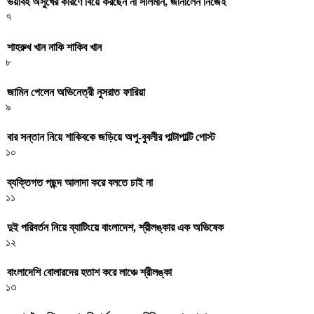
ভয়াবহ অসুখের কারণে বিয়ে করছেন না সালমান, জানালেন নিজেই
৭
শাহরুখ খান নাকি শাকিব খান
৮
জামিন পেলেন অভিনেত্রী নুসরাত ফারিয়া
৯
বার সন্তান নিয়ে শাকিবকে জড়িয়ে অপু-বুবলীর পাল্টাপাল্টি পোস্ট
১০
ব্যক্তিগত পছন্দ আলাদা করে বলতে চাই না
১১
দুই পরিবর্তন নিয়ে ব্যাটিংয়ে বাংলাদেশ, শ্রীলঙ্কার এক অভিষেক
১২
বাংলাদেশি বোলারদের হতাশ করে লাঞ্চে শ্রীলঙ্কা
১৩