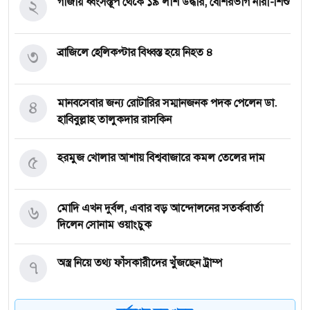
২
গাজায় ধ্বংসস্তূপ থেকে ১৯ লাশ উদ্ধার, বেশিরভাগ নারী-শিশু
৩
ব্রাজিলে হেলিকপ্টার বিধ্বস্ত হয়ে নিহত ৪
৪
মানবসেবার জন্য রোটারির সম্মানজনক পদক পেলেন ডা.
হাবিবুল্লাহ তালুকদার রাসকিন
৫
হরমুজ খোলার আশায় বিশ্ববাজারে কমল তেলের দাম
৬
মোদি এখন দুর্বল, এবার বড় আন্দোলনের সতর্কবার্তা
দিলেন সোনাম ওয়াংচুক
৭
অস্ত্র নিয়ে তথ্য ফাঁসকারীদের খুঁজছেন ট্রাম্প