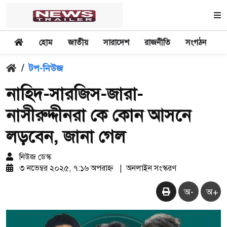
হোম
জাতীয়
সারাদেশ
রাজনীতি
সংগঠন
অ
/
টপ-নিউজ
নাহিদ-সারজিস-জারা-
নাসীরুদ্দীনরা কে কোন আসনে
লড়বেন, জানা গেল
নিউজ ডেস্ক
৩ নভেম্বর ২০২৫, ৭:১৬ অপরাহ্ন
|
অনলাইন সংস্করণ
অ-
অ+