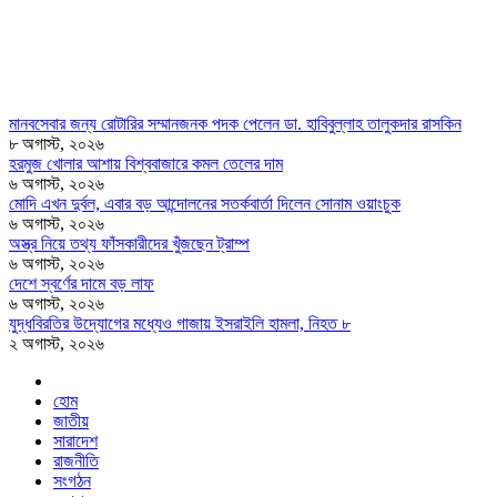
মানবসেবার জন্য রোটারির সম্মানজনক পদক পেলেন ডা. হাবিবুল্লাহ তালুকদার রাসকিন
৮ অগাস্ট, ২০২৬
হরমুজ খোলার আশায় বিশ্ববাজারে কমল তেলের দাম
৬ অগাস্ট, ২০২৬
মোদি এখন দুর্বল, এবার বড় আন্দোলনের সতর্কবার্তা দিলেন সোনাম ওয়াংচুক
৬ অগাস্ট, ২০২৬
অস্ত্র নিয়ে তথ্য ফাঁসকারীদের খুঁজছেন ট্রাম্প
৬ অগাস্ট, ২০২৬
দেশে স্বর্ণের দামে বড় লাফ
৬ অগাস্ট, ২০২৬
যুদ্ধবিরতির উদ্যোগের মধ্যেও গাজায় ইসরাইলি হামলা, নিহত ৮
২ অগাস্ট, ২০২৬
হোম
জাতীয়
সারাদেশ
রাজনীতি
সংগঠন