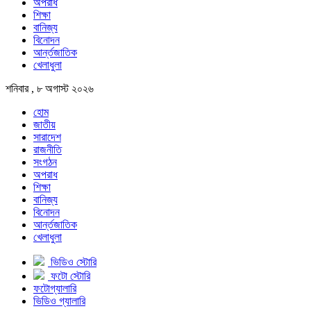
অপরাধ
শিক্ষা
বানিজ্য
বিনোদন
আর্ন্তজাতিক
খেলাধুলা
শনিবার , ৮ অগাস্ট ২০২৬
হোম
জাতীয়
সারাদেশ
রাজনীতি
সংগঠন
অপরাধ
শিক্ষা
বানিজ্য
বিনোদন
আর্ন্তজাতিক
খেলাধুলা
ভিডিও স্টোরি
ফটো স্টোরি
ফটোগ্যালারি
ভিডিও গ্যালারি