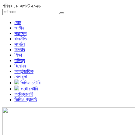
শনিবার , ৮ অগাস্ট ২০২৬
হোম
জাতীয়
সারাদেশ
রাজনীতি
সংগঠন
অপরাধ
শিক্ষা
বানিজ্য
বিনোদন
আর্ন্তজাতিক
খেলাধুলা
ভিডিও স্টোরি
ফটো স্টোরি
ফটোগ্যালারি
ভিডিও গ্যালারি