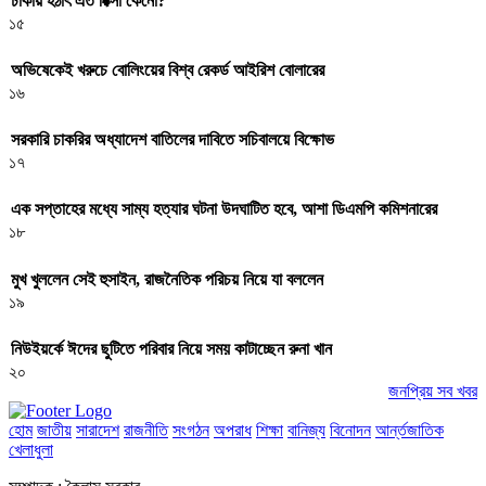
ঢাকায় হঠাৎ এত রিক্সা কেনো?
১৫
অভিষেকেই খরুচে বোলিংয়ের বিশ্ব রেকর্ড আইরিশ বোলারের
১৬
সরকারি চাকরির অধ্যাদেশ বাতিলের দাবিতে সচিবালয়ে বিক্ষোভ
১৭
এক সপ্তাহের মধ্যে সাম্য হত্যার ঘটনা উদঘাটিত হবে, আশা ডিএমপি কমিশনারের
১৮
মুখ খুললেন সেই হুসাইন, রাজনৈতিক পরিচয় নিয়ে যা বললেন
১৯
নিউইয়র্কে ঈদের ছুটিতে পরিবার নিয়ে সময় কাটাচ্ছেন রুনা খান
২০
জনপ্রিয় সব খবর
হোম
জাতীয়
সারাদেশ
রাজনীতি
সংগঠন
অপরাধ
শিক্ষা
বানিজ্য
বিনোদন
আর্ন্তজাতিক
খেলাধুলা