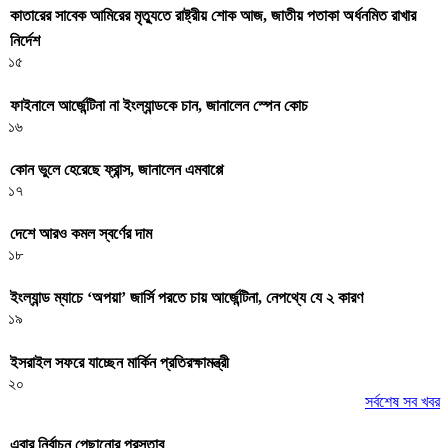
কাতারের সাবেক আমিরের মৃত্যুতে রাষ্ট্রীয় শোক আজ, জাতীয় পতাকা অর্ধনমিত রাখার
নির্দেশ
১৫
ফাইনালে আর্জেন্টিনা না ইংল্যান্ডকে চান, জানালেন স্পেন কোচ
১৬
কোন ভুলে হেরেছে ফ্রান্স, জানালেন এমবাপ্পে
১৭
দেশে আরও কমল স্বর্ণের দাম
১৮
ইংল্যান্ড ম্যাচে ‘অপয়া’ জার্সি পরতে চায় আর্জেন্টিনা, নেপথ্যে যে ২ কারণ
১৯
ইসরাইল সফরে যাচ্ছেন মার্কিন প্রতিরক্ষামন্ত্রী
২০
সর্বশেষ সব খবর
এবার নির্বাচন পেছানোর প্রস্তাব