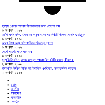
হরমুজ খোলার আশায় বিশ্ববাজারে কমল তেলের দাম
৬ অগাস্ট, ২০২৬
মোদি এখন দুর্বল, এবার বড় আন্দোলনের সতর্কবার্তা দিলেন সোনাম ওয়াংচুক
৬ অগাস্ট, ২০২৬
অস্ত্র নিয়ে তথ্য ফাঁসকারীদের খুঁজছেন ট্রাম্প
৬ অগাস্ট, ২০২৬
দেশে স্বর্ণের দামে বড় লাফ
৬ অগাস্ট, ২০২৬
যুদ্ধবিরতির উদ্যোগের মধ্যেও গাজায় ইসরাইলি হামলা, নিহত ৮
২ অগাস্ট, ২০২৬
রাষ্ট্রপতি নির্বাচন ইসির সাংবিধানিক এখতিয়ার: সালাহউদ্দিন আহমদ
২ অগাস্ট, ২০২৬
হোম
জাতীয়
সারাদেশ
রাজনীতি
সংগঠন