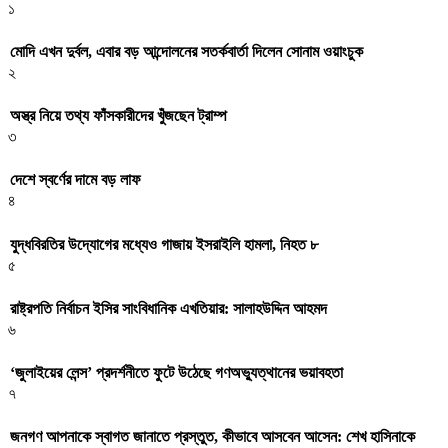
১
মোদি এখন দুর্বল, এবার বড় আন্দোলনের সতর্কবার্তা দিলেন সোনাম ওয়াংচুক
২
অস্ত্র নিয়ে তথ্য ফাঁসকারীদের খুঁজছেন ট্রাম্প
৩
দেশে স্বর্ণের দামে বড় লাফ
৪
যুদ্ধবিরতির উদ্যোগের মধ্যেও গাজায় ইসরাইলি হামলা, নিহত ৮
৫
রাষ্ট্রপতি নির্বাচন ইসির সাংবিধানিক এখতিয়ার: সালাহউদ্দিন আহমদ
৬
‘জুলাইয়ের লেন্স’ প্রদর্শনীতে ফুটে উঠেছে গণঅভ্যুত্থানের ভয়াবহতা
৭
জনগণ আপনাকে স্বাগত জানাতে প্রস্তুত, কীভাবে আসবেন আসেন: শেখ হাসিনাকে