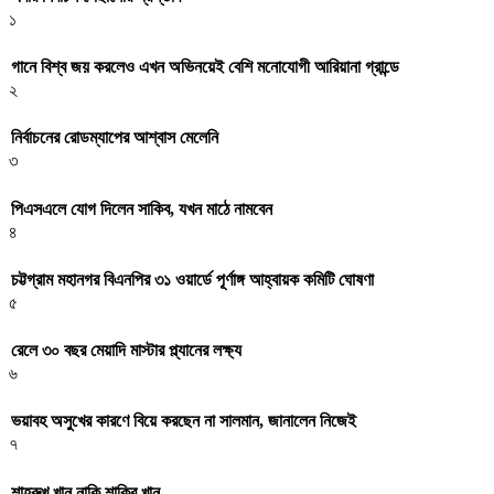
১
গানে বিশ্ব জয় করলেও এখন অভিনয়েই বেশি মনোযোগী আরিয়ানা গ্রান্ডে
২
নির্বাচনের রোডম্যাপের আশ্বাস মেলেনি
৩
পিএসএলে যোগ দিলেন সাকিব, যখন মাঠে নামবেন
৪
চট্টগ্রাম মহানগর বিএনপির ৩১ ওয়ার্ডে পূর্ণাঙ্গ আহ্বায়ক কমিটি ঘোষণা
৫
রেলে ৩০ বছর মেয়াদি মাস্টার প্ল্যানের লক্ষ্য
৬
ভয়াবহ অসুখের কারণে বিয়ে করছেন না সালমান, জানালেন নিজেই
৭
শাহরুখ খান নাকি শাকিব খান