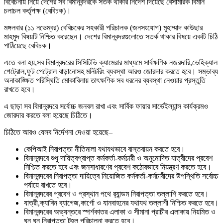
বিবেচনায় নিয়ে দেশের সব বিমানবন্দরকে সতর্ক থাকার নির্দেশ দিয়েছে বেসামরিক বিমান
চলাচল কর্তৃপক্ষ (বেবিচক)।
মঙ্গলবার (১১ নভেম্বর) বেবিচকের সহকারী পরিচালক (জনসংযোগ) মুহাম্মাদ কাউছার
মাহমুদ বিষয়টি নিশ্চিত করেছেন। দেশের বিমানবন্দরগুলোতে সতর্ক থাকার বিষয়ে একটি চিঠি
পাঠিয়েছে বেবিচক।
এতে বলা হয়,সব বিমানবন্দরের সিসিটিভি ক্যামেরার মাধ্যমে সার্বক্ষণিক নজরদারি,ভেহিক্যাল
পেট্রোল,ফুট পেট্রোল বাড়ানোসহ মনিটরিং ব্যবস্থা আরও জোরদার করতে হবে। সম্ভাব্য
অনাকাঙ্ক্ষিত পরিস্থিতি মোকাবিলায় তাৎক্ষণিক সব ধরনের ব্যবস্থা নেওয়ার প্রস্তুতি
রাখতে হবে।
এ ছাড়া সব বিমানবন্দরে সর্বোচ্চ জনবল রাখা এবং সার্বিক ফায়ার সার্ভেইল্যান্স কার্যক্রমও
জোরদার করতে বলা হয়েছে চিঠিতে।
চিঠিতে আরও যেসব নির্দেশনা দেওয়া হয়েছে–
কেপিআই নিরাপত্তা নীতিমালা যথাযথভাবে বাস্তবায়ন করতে হবে।
বিমানবন্দরে শুধু দায়িত্বপ্রাপ্ত কর্মকর্তা-কর্মচারী ও অনুমোদিত যাত্রীদের প্রবেশ
নিশ্চিত করতে হবে এবং জনসাধারণের প্রবেশ কঠোরভাবে নিয়ন্ত্রণ করতে হবে।
বিমানবন্দরের নিরাপত্তা দায়িত্বে নিয়োজিত কর্মকর্তা-কর্মচারীদের উপস্থিতি সর্বোচ্চ
পর্যায়ে রাখতে হবে।
বিমানবন্দরের প্রবেশ ও প্রস্থান পথে র‍্যান্ডম নিরাপত্তা তল্লাশি করতে হবে।
যাত্রী,ক্যাবিন ব্যাগেজ,কার্গো ও যানবাহনের যথাযথ তল্লাশী নিশ্চিত করতে হবে।
বিমানবন্দরের অভ্যন্তরে স্পর্শকাতর এলাকা ও সীমানা প্রাচীর এলাকায় নিয়মিত ও
ঘন ঘন নিরাপত্তা টহল পরিচালনা করতে হবে।