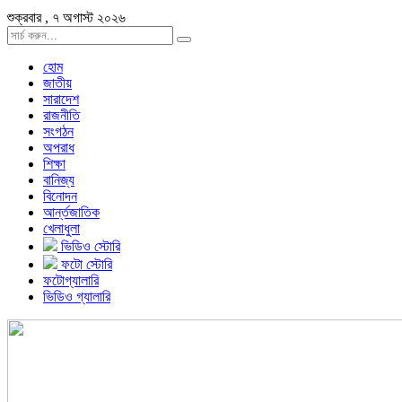
শুক্রবার , ৭ অগাস্ট ২০২৬
হোম
জাতীয়
সারাদেশ
রাজনীতি
সংগঠন
অপরাধ
শিক্ষা
বানিজ্য
বিনোদন
আর্ন্তজাতিক
খেলাধুলা
ভিডিও স্টোরি
ফটো স্টোরি
ফটোগ্যালারি
ভিডিও গ্যালারি