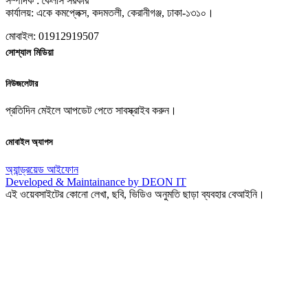
সম্পাদক : কৈলাস সরকার
কার্যালয়: একে কমপ্লেক্স, কদমতলী, কেরানীগঞ্জ, ঢাকা-১৩১০।
মোবাইল: 01912919507
সোশ্যাল মিডিয়া
নিউজলেটার
প্রতিদিন মেইলে আপডেট পেতে সাবস্ক্রাইব করুন।
মোবাইল অ্যাপস
অ্যান্ড্রয়েড
আইফোন
Developed & Maintainance by DEON IT
এই ওয়েবসাইটের কোনো লেখা, ছবি, ভিডিও অনুমতি ছাড়া ব্যবহার বেআইনি।