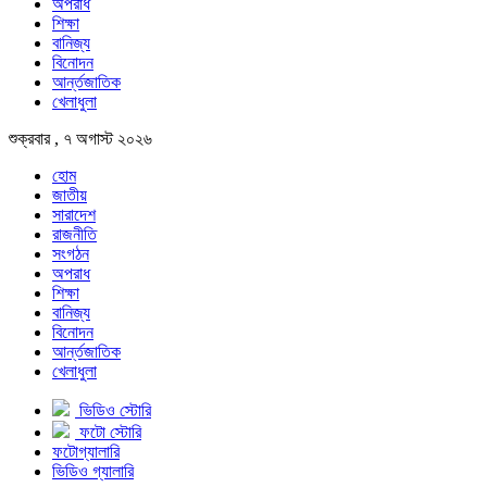
অপরাধ
শিক্ষা
বানিজ্য
বিনোদন
আর্ন্তজাতিক
খেলাধুলা
শুক্রবার , ৭ অগাস্ট ২০২৬
হোম
জাতীয়
সারাদেশ
রাজনীতি
সংগঠন
অপরাধ
শিক্ষা
বানিজ্য
বিনোদন
আর্ন্তজাতিক
খেলাধুলা
ভিডিও স্টোরি
ফটো স্টোরি
ফটোগ্যালারি
ভিডিও গ্যালারি