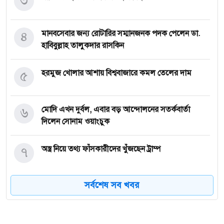
৩
৪
মানবসেবার জন্য রোটারির সম্মানজনক পদক পেলেন ডা.
হাবিবুল্লাহ তালুকদার রাসকিন
৫
হরমুজ খোলার আশায় বিশ্ববাজারে কমল তেলের দাম
৬
মোদি এখন দুর্বল, এবার বড় আন্দোলনের সতর্কবার্তা
দিলেন সোনাম ওয়াংচুক
৭
অস্ত্র নিয়ে তথ্য ফাঁসকারীদের খুঁজছেন ট্রাম্প
সর্বশেষ সব খবর
৮
দেশে স্বর্ণের দামে বড় লাফ
যুদ্ধবিরতির উদ্যোগের মধ্যেও গাজায় ইসরাইলি হামলা,