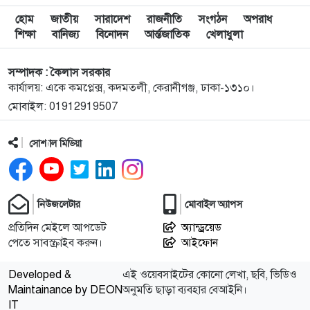
৯
নিহত ৮
হোম
জাতীয়
সারাদেশ
রাজনীতি
সংগঠন
অপরাধ
শিক্ষা
বানিজ্য
বিনোদন
আর্ন্তজাতিক
খেলাধুলা
১০
রাষ্ট্রপতি নির্বাচন ইসির সাংবিধানিক এখতিয়ার: সালাহউদ্দিন
আহমদ
সম্পাদক : কৈলাস সরকার
কার্যালয়: একে কমপ্লেক্স, কদমতলী, কেরানীগঞ্জ, ঢাকা-১৩১০।
মোবাইল: 01912919507
১১
‘জুলাইয়ের লেন্স’ প্রদর্শনীতে ফুটে উঠেছে গণঅভ্যুত্থানের
ভয়াবহতা
সোশ্যাল মিডিয়া
১২
জনগণ আপনাকে স্বাগত জানাতে প্রস্তুত, কীভাবে আসবেন
আসেন: শেখ হাসিনাকে পরওয়ার
নিউজলেটার
মোবাইল অ্যাপস
১৩
দুপুরের মধ্যে যেসব জেলায় ৬০ কিমি বেগে ঝড়ের শঙ্কা
প্রতিদিন মেইলে আপডেট
অ্যান্ড্রয়েড
পেতে সাবস্ক্রাইব করুন।
আইফোন
১৪
ইরানে হামলার পরিকল্পনা বাতিল করলেন ট্রাম্প
Developed &
এই ওয়েবসাইটের কোনো লেখা, ছবি, ভিডিও
Maintainance by DEON
অনুমতি ছাড়া ব্যবহার বেআইনি।
IT