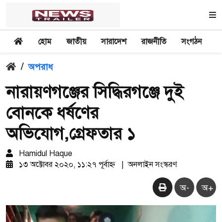
হোম
জাতীয়
সারাদেশ
রাজনীতি
সংগঠন
অ
/
অপরাধ
নারায়ণগঞ্জের সিদ্ধিরগঞ্জে দুই
বোনকে ধর্ষণের
অভিযোগ,গ্রেফতার ১
Hamidul Haque
১৩ অক্টোবর ২০২০, ১১:২৭ পূর্বাহ্ন
|
অনলাইন সংস্করণ
অ-
অ+