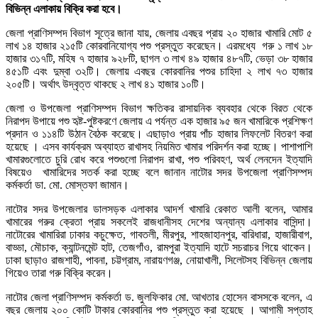
বিভিন্ন এলাকায় বিক্রি করা হবে।
জেলা প্রাণিসম্পদ বিভাগ সূত্রে জানা যায়, জেলায় এবছর প্রায় ২০ হাজার খামারি মোট ৫
লাখ ১৪ হাজার ২১৫টি কোরবানিযোগ্য পশু প্রস্তুত করেছেন। এরমধ্যে গরু ১ লাখ ১৮
হাজার ৩১৭টি, মহিষ ৭ হাজার ৯২৮টি, ছাগল ৩ লাখ ৪৯ হাজার ৪৮৭টি, ভেড়া ৩৮ হাজার
৪৫১টি এবং দুম্বা ৩২টি। জেলায় এবছর কোরবানির পশুর চাহিদা ২ লাখ ৭৩ হাজার
২০৫টি। অর্থাৎ উদ্বৃত্ত থাকছে ২ লাখ ৪১ হাজার ১০টি।
জেলা ও উপজেলা প্রাণিসম্পদ বিভাগ ক্ষতিকর রাসায়নিক ব্যবহার থেকে বিরত থেকে
নিরাপদ উপায়ে পশু হৃষ্ট-পুষ্টকরণে জেলায় এ পর্যন্ত এক হাজার ৯৫ জন খামারিকে প্রশিক্ষণ
প্রদান ও ১১৪টি উঠান বৈঠক করেছে। এছাড়াও প্রায় পাঁচ হাজার লিফলেট বিতরণ করা
হয়েছে । এসব কার্যক্রম অব্যাহত রাখাসহ নিয়মিত খামার পরিদর্শন করা হচ্ছে। পাশাপাশি
খামারগুলোতে চুরি রোধ করে পশুগুলো নিরাপদ রাখা, পশু পরিবহণ, অর্থ লেনদেন ইত্যাদি
বিষয়েও খামারিদের সতর্ক করা হচ্ছে বলে জানান নাটোর সদর উপজেলা প্রাণিসম্পদ
কর্মকর্তা ডা. মো. মোস্তফা জামান।
নাটোর সদর উপজেলার ডালসড়ক এলাকার আদর্শ খামারি রেকাত আলী বলেন, আমার
খামারের গরুর ক্রেতা প্রায় সকলেই রাজধানীসহ দেশের অন্যান্য এলাকার বাসিন্দা।
নাটোরের খামারিরা ঢাকার কচুক্ষেত, গাবতলী, মীরপুর, শাহজাহানপুর, বারিধারা, হাজারীবাগ,
বাড্ডা, মৌচাক, ক্যান্টনমেন্ট হাট, তেজগাঁও, রামপুরা ইত্যাদি হাটে সচরাচর গিয়ে থাকেন।
ঢাকা ছাড়াও রাজশাহী, পাবনা, চট্টগ্রাম, নারায়ণগঞ্জ, নোয়াখালী, সিলেটসহ বিভিন্ন জেলায়
গিয়েও তারা গরু বিক্রি করেন।
নাটোর জেলা প্রাণিসম্পদ কর্মকর্তা ড. জুলফিকার মো. আখতার হোসেন বাসসকে বলেন, এ
বছর জেলায় ২০০ কোটি টাকার কোরবানির পশু প্রস্তুত করা হয়েছে । আগামী সপ্তাহ