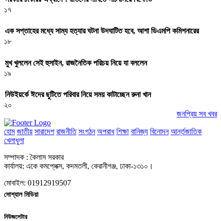
১৭
এক সপ্তাহের মধ্যে সাম্য হত্যার ঘটনা উদঘাটিত হবে, আশা ডিএমপি কমিশনারের
১৮
মুখ খুললেন সেই হুসাইন, রাজনৈতিক পরিচয় নিয়ে যা বললেন
১৯
নিউইয়র্কে ঈদের ছুটিতে পরিবার নিয়ে সময় কাটাচ্ছেন রুনা খান
২০
জনপ্রিয় সব খবর
হোম
জাতীয়
সারাদেশ
রাজনীতি
সংগঠন
অপরাধ
শিক্ষা
বানিজ্য
বিনোদন
আর্ন্তজাতিক
খেলাধুলা
সম্পাদক : কৈলাস সরকার
কার্যালয়: একে কমপ্লেক্স, কদমতলী, কেরানীগঞ্জ, ঢাকা-১৩১০।
মোবাইল: 01912919507
সোশ্যাল মিডিয়া
নিউজলেটার