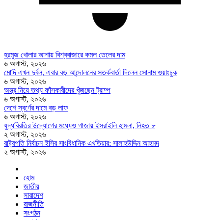
হরমুজ খোলার আশায় বিশ্ববাজারে কমল তেলের দাম
৬ অগাস্ট, ২০২৬
মোদি এখন দুর্বল, এবার বড় আন্দোলনের সতর্কবার্তা দিলেন সোনাম ওয়াংচুক
৬ অগাস্ট, ২০২৬
অস্ত্র নিয়ে তথ্য ফাঁসকারীদের খুঁজছেন ট্রাম্প
৬ অগাস্ট, ২০২৬
দেশে স্বর্ণের দামে বড় লাফ
৬ অগাস্ট, ২০২৬
যুদ্ধবিরতির উদ্যোগের মধ্যেও গাজায় ইসরাইলি হামলা, নিহত ৮
২ অগাস্ট, ২০২৬
রাষ্ট্রপতি নির্বাচন ইসির সাংবিধানিক এখতিয়ার: সালাহউদ্দিন আহমদ
২ অগাস্ট, ২০২৬
হোম
জাতীয়
সারাদেশ
রাজনীতি
সংগঠন