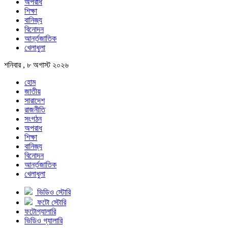
অপরাধ
শিক্ষা
বানিজ্য
বিনোদন
আর্ন্তজাতিক
খেলাধুলা
শনিবার , ৮ অগাস্ট ২০২৬
হোম
জাতীয়
সারাদেশ
রাজনীতি
সংগঠন
অপরাধ
শিক্ষা
বানিজ্য
বিনোদন
আর্ন্তজাতিক
খেলাধুলা
ভিডিও স্টোরি
ফটো স্টোরি
ফটোগ্যালারি
ভিডিও গ্যালারি