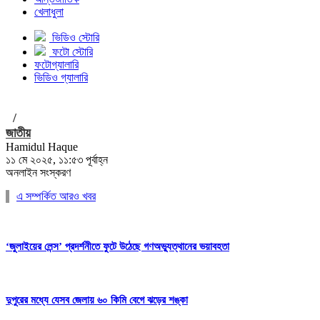
খেলাধুলা
ভিডিও স্টোরি
ফটো স্টোরি
ফটোগ্যালারি
ভিডিও গ্যালারি
/
জাতীয়
Hamidul Haque
১১ মে ২০২৫, ১১:৫৩ পূর্বাহ্ন
অনলাইন সংস্করণ
এ সম্পর্কিত আরও খবর
‘জুলাইয়ের লেন্স’ প্রদর্শনীতে ফুটে উঠেছে গণঅভ্যুত্থানের ভয়াবহতা
দুপুরের মধ্যে যেসব জেলায় ৬০ কিমি বেগে ঝড়ের শঙ্কা