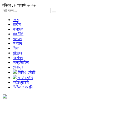
শনিবার , ৮ অগাস্ট ২০২৬
হোম
জাতীয়
সারাদেশ
রাজনীতি
সংগঠন
অপরাধ
শিক্ষা
বানিজ্য
বিনোদন
আর্ন্তজাতিক
খেলাধুলা
ভিডিও স্টোরি
ফটো স্টোরি
ফটোগ্যালারি
ভিডিও গ্যালারি