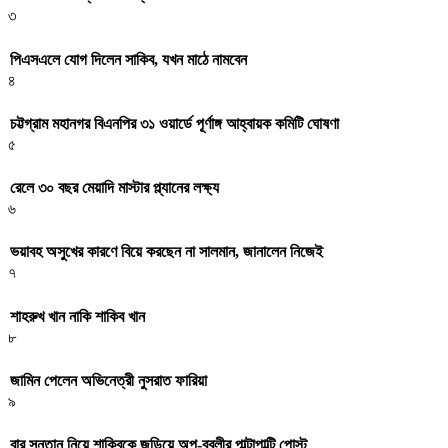
৩
পিএসএলে যোগ দিলেন সাকিব, যখন মাঠে নামবেন
৪
চট্টগ্রাম মহানগর বিএনপির ৩১ ওয়ার্ডে পূর্ণাঙ্গ আহ্বায়ক কমিটি ঘোষণা
৫
রেলে ৩০ বছর মেয়াদি মাস্টার প্ল্যানের লক্ষ্য
৬
ভয়াবহ অসুখের কারণে বিয়ে করছেন না সালমান, জানালেন নিজেই
৭
শাহরুখ খান নাকি শাকিব খান
৮
জামিন পেলেন অভিনেত্রী নুসরাত ফারিয়া
৯
বার সন্তান নিয়ে শাকিবকে জড়িয়ে অপু-বুবলীর পাল্টাপাল্টি পোস্ট