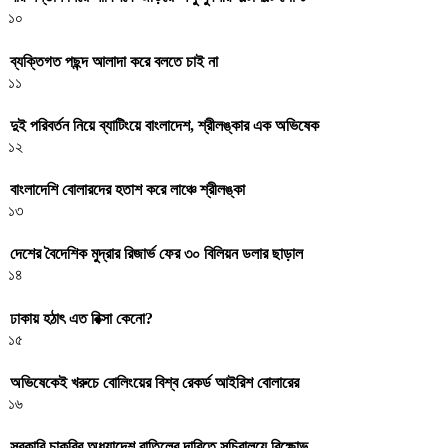
১০
ব্যক্তিগত পছন্দ আলাদা করে বলতে চাই না
১১
দুই পরিবর্তন নিয়ে ব্যাটিংয়ে বাংলাদেশ, শ্রীলঙ্কার এক অভিষেক
১২
বাংলাদেশি বোলারদের হতাশ করে লাঞ্চে শ্রীলঙ্কা
১৩
দেশের বৈদেশিক মুদ্রার রিজার্ভ ফের ৩০ বিলিয়ন ডলার ছাড়াল
১৪
ঢাকায় হঠাৎ এত রিক্সা কেনো?
১৫
অভিষেকেই খরুচে বোলিংয়ের বিশ্ব রেকর্ড আইরিশ বোলারের
১৬
সরকারি চাকরির অধ্যাদেশ বাতিলের দাবিতে সচিবালয়ে বিক্ষোভ