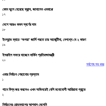
কোন ভুলে হেরেছে ফ্রান্স, জানালেন এমবাপ্পে
১৭
দেশে আরও কমল স্বর্ণের দাম
১৮
ইংল্যান্ড ম্যাচে ‘অপয়া’ জার্সি পরতে চায় আর্জেন্টিনা, নেপথ্যে যে ২ কারণ
১৯
ইসরাইল সফরে যাচ্ছেন মার্কিন প্রতিরক্ষামন্ত্রী
২০
সর্বশেষ সব খবর
এবার নির্বাচন পেছানোর প্রস্তাব
১
গানে বিশ্ব জয় করলেও এখন অভিনয়েই বেশি মনোযোগী আরিয়ানা গ্রান্ডে
২
নির্বাচনের রোডম্যাপের আশ্বাস মেলেনি