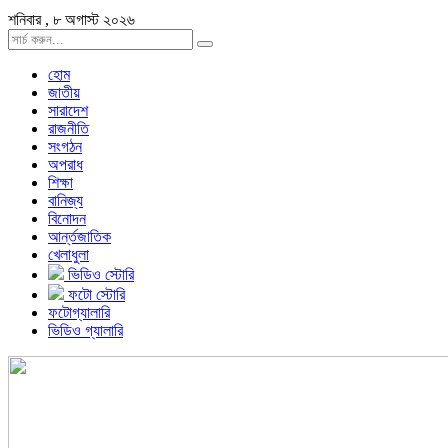
শনিবার , ৮ অগাস্ট ২০২৬
হোম
জাতীয়
সারাদেশ
রাজনীতি
সংগঠন
অপরাধ
শিক্ষা
বানিজ্য
বিনোদন
আর্ন্তজাতিক
খেলাধুলা
ভিডিও স্টোরি
ফটো স্টোরি
ফটোগ্যালারি
ভিডিও গ্যালারি