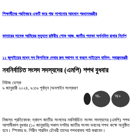
শিক্ষার্থীদের প্রতিবছর একটি করে গাছ লাগানোর আহ্বান প্রধানমন্ত্রীর
কাতারের সাবেক আমিরের মৃত্যুতে রাষ্ট্রীয় শোক আজ, জাতীয় পতাকা অর্ধনমিত রাখার নির্দেশ
১১ জুলাইয়ের মধ্যে সব ক্লিনিকে লেবার রুম স্থাপন না করলে লাইসেন্স বাতিল: স্বাস্থ্যমন্ত্রী
নবনির্বাচিত সংসদ সদস্যদের (এমপি) শপথ বুধবার
নিউজ ডেস্ক
৯ জানুয়ারী ২০২৪, ৯:৫৬ পূর্বাহ্ন
|
অনলাইন সংস্করণ
অ-
অ+
নিজস্ব প্রতিবেদক: দ্বাদশ জাতীয় সংসদের নবনির্বাচিত সংসদ সদস্যদের (এমপি) শপথ
আগামীকাল বুধবার (১০ জানুয়ারি) সকাল দশটায় জাতীয় সংসদ ভবনের শপথ কক্ষে অনুষ্ঠিত
হবে। স্পিকার ড. শিরীন শারমিন চৌধুরী তাদের শপথবাক্য পাঠ করাবেন।