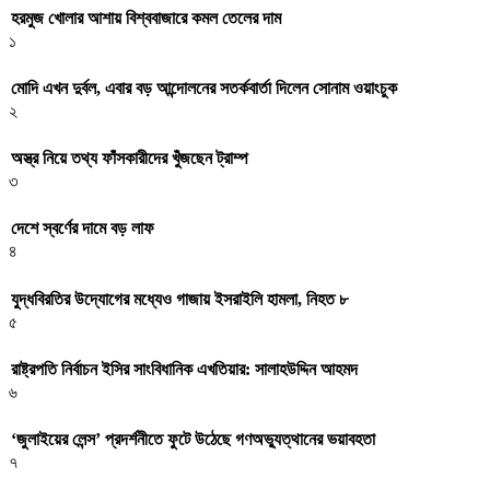
হরমুজ খোলার আশায় বিশ্ববাজারে কমল তেলের দাম
১
মোদি এখন দুর্বল, এবার বড় আন্দোলনের সতর্কবার্তা দিলেন সোনাম ওয়াংচুক
২
অস্ত্র নিয়ে তথ্য ফাঁসকারীদের খুঁজছেন ট্রাম্প
৩
দেশে স্বর্ণের দামে বড় লাফ
৪
যুদ্ধবিরতির উদ্যোগের মধ্যেও গাজায় ইসরাইলি হামলা, নিহত ৮
৫
রাষ্ট্রপতি নির্বাচন ইসির সাংবিধানিক এখতিয়ার: সালাহউদ্দিন আহমদ
৬
‘জুলাইয়ের লেন্স’ প্রদর্শনীতে ফুটে উঠেছে গণঅভ্যুত্থানের ভয়াবহতা
৭