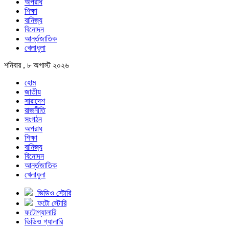
অপরাধ
শিক্ষা
বানিজ্য
বিনোদন
আর্ন্তজাতিক
খেলাধুলা
শনিবার , ৮ অগাস্ট ২০২৬
হোম
জাতীয়
সারাদেশ
রাজনীতি
সংগঠন
অপরাধ
শিক্ষা
বানিজ্য
বিনোদন
আর্ন্তজাতিক
খেলাধুলা
ভিডিও স্টোরি
ফটো স্টোরি
ফটোগ্যালারি
ভিডিও গ্যালারি