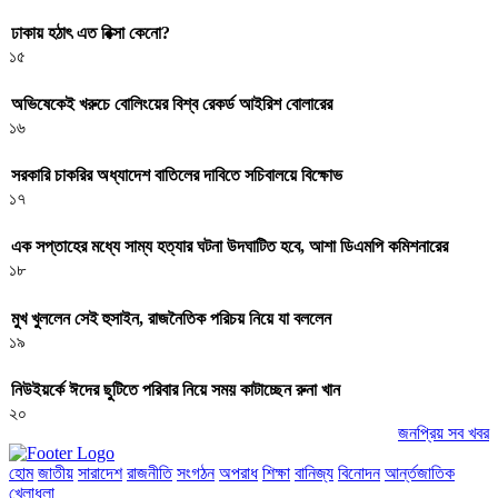
ঢাকায় হঠাৎ এত রিক্সা কেনো?
১৫
অভিষেকেই খরুচে বোলিংয়ের বিশ্ব রেকর্ড আইরিশ বোলারের
১৬
সরকারি চাকরির অধ্যাদেশ বাতিলের দাবিতে সচিবালয়ে বিক্ষোভ
১৭
এক সপ্তাহের মধ্যে সাম্য হত্যার ঘটনা উদঘাটিত হবে, আশা ডিএমপি কমিশনারের
১৮
মুখ খুললেন সেই হুসাইন, রাজনৈতিক পরিচয় নিয়ে যা বললেন
১৯
নিউইয়র্কে ঈদের ছুটিতে পরিবার নিয়ে সময় কাটাচ্ছেন রুনা খান
২০
জনপ্রিয় সব খবর
হোম
জাতীয়
সারাদেশ
রাজনীতি
সংগঠন
অপরাধ
শিক্ষা
বানিজ্য
বিনোদন
আর্ন্তজাতিক
খেলাধুলা