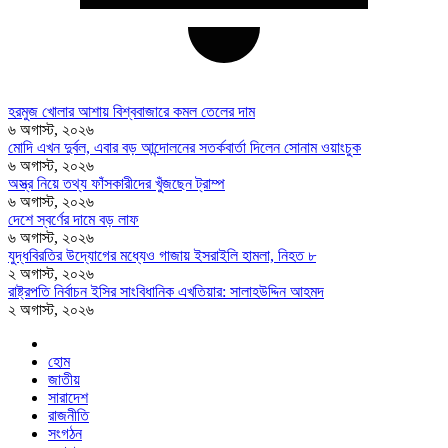
হরমুজ খোলার আশায় বিশ্ববাজারে কমল তেলের দাম
৬ অগাস্ট, ২০২৬
মোদি এখন দুর্বল, এবার বড় আন্দোলনের সতর্কবার্তা দিলেন সোনাম ওয়াংচুক
৬ অগাস্ট, ২০২৬
অস্ত্র নিয়ে তথ্য ফাঁসকারীদের খুঁজছেন ট্রাম্প
৬ অগাস্ট, ২০২৬
দেশে স্বর্ণের দামে বড় লাফ
৬ অগাস্ট, ২০২৬
যুদ্ধবিরতির উদ্যোগের মধ্যেও গাজায় ইসরাইলি হামলা, নিহত ৮
২ অগাস্ট, ২০২৬
রাষ্ট্রপতি নির্বাচন ইসির সাংবিধানিক এখতিয়ার: সালাহউদ্দিন আহমদ
২ অগাস্ট, ২০২৬
হোম
জাতীয়
সারাদেশ
রাজনীতি
সংগঠন