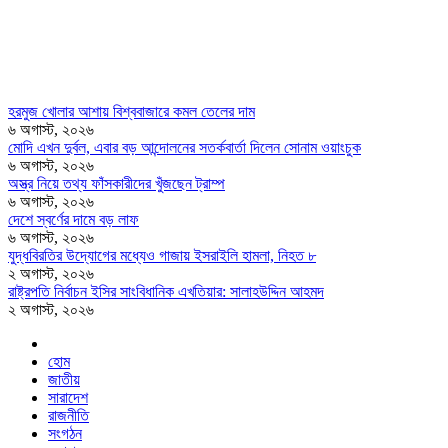
হরমুজ খোলার আশায় বিশ্ববাজারে কমল তেলের দাম
৬ অগাস্ট, ২০২৬
মোদি এখন দুর্বল, এবার বড় আন্দোলনের সতর্কবার্তা দিলেন সোনাম ওয়াংচুক
৬ অগাস্ট, ২০২৬
অস্ত্র নিয়ে তথ্য ফাঁসকারীদের খুঁজছেন ট্রাম্প
৬ অগাস্ট, ২০২৬
দেশে স্বর্ণের দামে বড় লাফ
৬ অগাস্ট, ২০২৬
যুদ্ধবিরতির উদ্যোগের মধ্যেও গাজায় ইসরাইলি হামলা, নিহত ৮
২ অগাস্ট, ২০২৬
রাষ্ট্রপতি নির্বাচন ইসির সাংবিধানিক এখতিয়ার: সালাহউদ্দিন আহমদ
২ অগাস্ট, ২০২৬
হোম
জাতীয়
সারাদেশ
রাজনীতি
সংগঠন