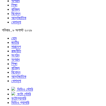
অপরাধ
শিক্ষা
বানিজ্য
বিনোদন
আর্ন্তজাতিক
খেলাধুলা
শনিবার , ৮ অগাস্ট ২০২৬
হোম
জাতীয়
সারাদেশ
রাজনীতি
সংগঠন
অপরাধ
শিক্ষা
বানিজ্য
বিনোদন
আর্ন্তজাতিক
খেলাধুলা
ভিডিও স্টোরি
ফটো স্টোরি
ফটোগ্যালারি
ভিডিও গ্যালারি