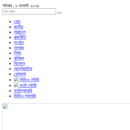
শনিবার , ৮ অগাস্ট ২০২৬
হোম
জাতীয়
সারাদেশ
রাজনীতি
সংগঠন
অপরাধ
শিক্ষা
বানিজ্য
বিনোদন
আর্ন্তজাতিক
খেলাধুলা
ভিডিও স্টোরি
ফটো স্টোরি
ফটোগ্যালারি
ভিডিও গ্যালারি