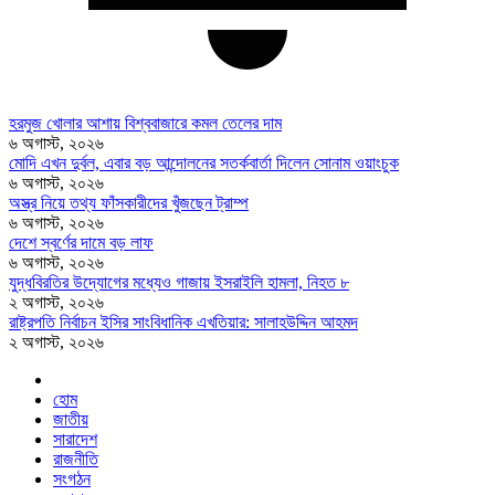
হরমুজ খোলার আশায় বিশ্ববাজারে কমল তেলের দাম
৬ অগাস্ট, ২০২৬
মোদি এখন দুর্বল, এবার বড় আন্দোলনের সতর্কবার্তা দিলেন সোনাম ওয়াংচুক
৬ অগাস্ট, ২০২৬
অস্ত্র নিয়ে তথ্য ফাঁসকারীদের খুঁজছেন ট্রাম্প
৬ অগাস্ট, ২০২৬
দেশে স্বর্ণের দামে বড় লাফ
৬ অগাস্ট, ২০২৬
যুদ্ধবিরতির উদ্যোগের মধ্যেও গাজায় ইসরাইলি হামলা, নিহত ৮
২ অগাস্ট, ২০২৬
রাষ্ট্রপতি নির্বাচন ইসির সাংবিধানিক এখতিয়ার: সালাহউদ্দিন আহমদ
২ অগাস্ট, ২০২৬
হোম
জাতীয়
সারাদেশ
রাজনীতি
সংগঠন