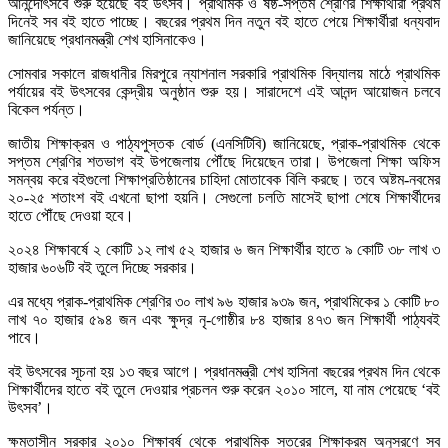
আনন্দোৎসবে শুরু হয়েছে বই উৎসব। প্রাথমিক ও ষষ্ঠ-সপ্তম শ্রেণির শিক্ষার্থীরা প্রথম
দিনেই সব বই হাতে পাচ্ছে। বছরের প্রথম দিন নতুন বই হাতে পেয়ে শিক্ষার্থীরা ধন্যবাদ
জানিয়েছে প্রধানমন্ত্রী শেখ হাসিনাকেও।
সোমবার সকালে রাজধানীর মিরপুরে ন্যাশনাল সরকারি প্রাথমিক বিদ্যালয় মাঠে প্রাথমিক
পর্যায়ের বই উৎসবের কেন্দ্রীয় অনুষ্ঠান শুরু হয়। সারাদেশে এই আনন্দ আয়োজন চলবে
বিকেল পর্যন্ত।
জাতীয় শিক্ষাক্রম ও পাঠ্যপুস্তক বোর্ড (এনসিটিবি) জানিয়েছে, প্রাক-প্রাথমিক থেকে
সপ্তম শ্রেণির শতভাগ বই উপজেলায় পৌঁছে দিয়েছেন তারা। উপজেলা শিক্ষা অফিস
সমন্বয় করে বইগুলো শিক্ষাপ্রতিষ্ঠানের চাহিদা মোতাবেক বিলি করছে। তবে অষ্টম-নবমের
২০-২৫ শতাংশ বই এখনো ছাপা হয়নি। সেগুলো চলতি মাসেই ছাপা শেষে শিক্ষার্থীদের
হাতে পৌঁছে দেওয়া হবে।
২০২৪ শিক্ষাবর্ষে ২ কোটি ১২ লাখ ৫২ হাজার ৬ জন শিক্ষার্থীর হাতে ৯ কোটি ৩৮ লাখ ৩
হাজার ৬০৬টি বই তুলে দিচ্ছে সরকার।
এর মধ্যে প্রাক-প্রাথমিক শ্রেণির ৩০ লাখ ৯৬ হাজার ৯৩৯ জন, প্রাথমিকের ১ কোটি ৮০
লাখ ৭০ হাজার ৫৯৪ জন এবং ক্ষুদ্র নৃ-গোষ্ঠীর ৮৪ হাজার ৪৭৩ জন শিক্ষার্থী পাঠ্যবই
পাবে।
বই উৎসবের সূচনা হয় ১৩ বছর আগে। প্রধানমন্ত্রী শেখ হাসিনা বছরের প্রথম দিন থেকে
শিক্ষার্থীদের হাতে বই তুলে দেওয়ার প্রচলন শুরু করেন ২০১০ সালে, যা নাম পেয়েছে ‘বই
উৎসব’।
ক্ষমতাসীন সরকার ২০১০ শিক্ষাবর্ষ থেকে প্রাথমিক স্তরের শিক্ষাক্রম অনুসরণে সব