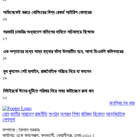
অভিষেকেই খরুচে বোলিংয়ের বিশ্ব রেকর্ড আইরিশ বোলারের
১৬
সরকারি চাকরির অধ্যাদেশ বাতিলের দাবিতে সচিবালয়ে বিক্ষোভ
১৭
এক সপ্তাহের মধ্যে সাম্য হত্যার ঘটনা উদঘাটিত হবে, আশা ডিএমপি কমিশনারের
১৮
মুখ খুললেন সেই হুসাইন, রাজনৈতিক পরিচয় নিয়ে যা বললেন
১৯
নিউইয়র্কে ঈদের ছুটিতে পরিবার নিয়ে সময় কাটাচ্ছেন রুনা খান
২০
জনপ্রিয় সব খবর
হোম
জাতীয়
সারাদেশ
রাজনীতি
সংগঠন
অপরাধ
শিক্ষা
বানিজ্য
বিনোদন
আর্ন্তজাতিক
খেলাধুলা
সম্পাদক : কৈলাস সরকার
কার্যালয়: একে কমপ্লেক্স, কদমতলী, কেরানীগঞ্জ, ঢাকা-১৩১০।