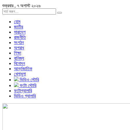
শুক্রবার , ৭ অগাস্ট ২০২৬
হোম
জাতীয়
সারাদেশ
রাজনীতি
সংগঠন
অপরাধ
শিক্ষা
বানিজ্য
বিনোদন
আর্ন্তজাতিক
খেলাধুলা
ভিডিও স্টোরি
ফটো স্টোরি
ফটোগ্যালারি
ভিডিও গ্যালারি