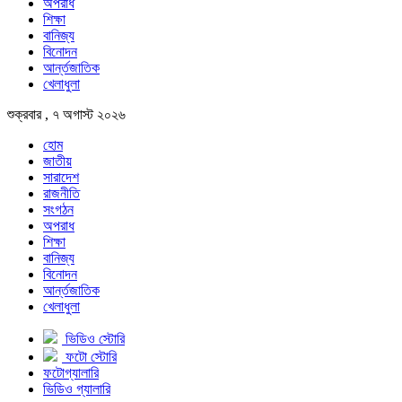
অপরাধ
শিক্ষা
বানিজ্য
বিনোদন
আর্ন্তজাতিক
খেলাধুলা
শুক্রবার , ৭ অগাস্ট ২০২৬
হোম
জাতীয়
সারাদেশ
রাজনীতি
সংগঠন
অপরাধ
শিক্ষা
বানিজ্য
বিনোদন
আর্ন্তজাতিক
খেলাধুলা
ভিডিও স্টোরি
ফটো স্টোরি
ফটোগ্যালারি
ভিডিও গ্যালারি