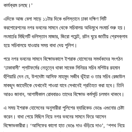
কার্যক্রম চলছে।’
এদিকে আজ বেলা সাড়ে ১১টার দিকে গুলিস্তানে ঢাকা দক্ষিণ সিটি
করপোরেশনের নগর ভবনের সামনে থেকে সচিবালয় অভিমুখে লংমার্চ শুরু হয়।
লংমার্চের মিছিলটি গুলিস্তান মাজার, জিরো পয়েন্ট, পল্টন ঘুরে জাতীয় প্রেসক্লাব
হয়ে সচিবালয়ে যাওয়ার সময় বাধা দেয় পুলিশ।
পরে নগর ভবনের সামনে বিক্ষোভকালে ইশরাক হোসেনের সমর্থকদের সংগঠন
‘ঢাকাবাসী’ প্লাটফর্মের নেতৃত্বে থাকা সাবেক সিনিয়র সচিব মশিউর রহমান
হুঁশিয়ারি দেন যে, উপদেষ্টা আসিফ মাহমুদ সজীব ভূঁইয়া ও তার সচিব রেজাউল
মাকছুদ জাহেদীকে যেখানেই পাওয়া যাবে সেখানেই প্রতিহত করা হবে। তিনি
আরও জানান, আগামীকাল রোববারও তাদের বিক্ষোভ কর্মসূচি চলমান থাকবে।
এ সময় ইশরাক হোসেনের অনুসারীরা পুলিশের ব্যারিকেড ভেঙে এগুনোর চেষ্টা
করেন। বাধা পেয়ে মিছিল নিয়ে নগর ভবনের সামনে ফিরে আসেন
বিক্ষোভকারীরা। ‘আসিফের কালো হাত ভেঙে দাও গুঁড়িয়ে দাও’, ‘শপথ নিয়ে