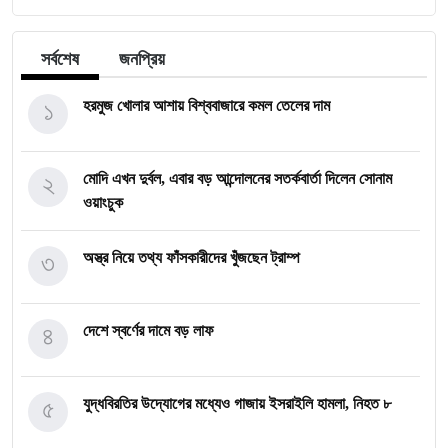
সর্বশেষ
জনপ্রিয়
১
হরমুজ খোলার আশায় বিশ্ববাজারে কমল তেলের দাম
২
মোদি এখন দুর্বল, এবার বড় আন্দোলনের সতর্কবার্তা দিলেন সোনাম
ওয়াংচুক
৩
অস্ত্র নিয়ে তথ্য ফাঁসকারীদের খুঁজছেন ট্রাম্প
৪
দেশে স্বর্ণের দামে বড় লাফ
৫
যুদ্ধবিরতির উদ্যোগের মধ্যেও গাজায় ইসরাইলি হামলা, নিহত ৮