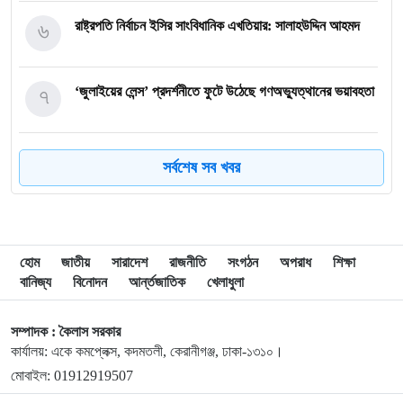
৬
রাষ্ট্রপতি নির্বাচন ইসির সাংবিধানিক এখতিয়ার: সালাহউদ্দিন আহমদ
৭
‘জুলাইয়ের লেন্স’ প্রদর্শনীতে ফুটে উঠেছে গণঅভ্যুত্থানের ভয়াবহতা
৮
জনগণ আপনাকে স্বাগত জানাতে প্রস্তুত, কীভাবে আসবেন আসেন:
সর্বশেষ সব খবর
শেখ হাসিনাকে পরওয়ার
৯
দুপুরের মধ্যে যেসব জেলায় ৬০ কিমি বেগে ঝড়ের শঙ্কা
হোম
জাতীয়
সারাদেশ
রাজনীতি
সংগঠন
অপরাধ
শিক্ষা
বানিজ্য
বিনোদন
আর্ন্তজাতিক
খেলাধুলা
১০
ইরানে হামলার পরিকল্পনা বাতিল করলেন ট্রাম্প
সম্পাদক : কৈলাস সরকার
কার্যালয়: একে কমপ্লেক্স, কদমতলী, কেরানীগঞ্জ, ঢাকা-১৩১০।
১১
ইয়ামাল ইতিহাস গড়বে, তবে এবার নয়: মেসি
মোবাইল: 01912919507