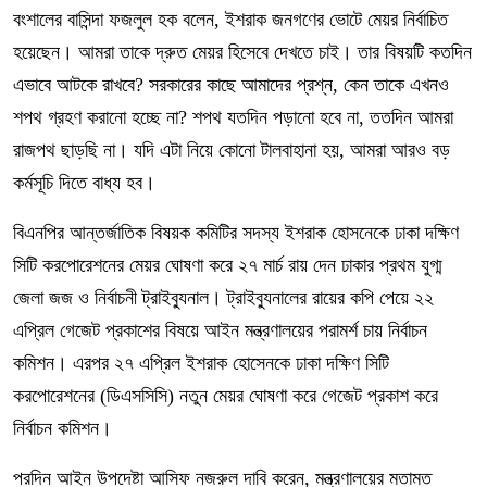
বংশালের বাসিন্দা ফজলুল হক বলেন, ইশরাক জনগণের ভোটে মেয়র নির্বাচিত
হয়েছেন। আমরা তাকে দ্রুত মেয়র হিসেবে দেখতে চাই। তার বিষয়টি কতদিন
এভাবে আটকে রাখবে? সরকারের কাছে আমাদের প্রশ্ন, কেন তাকে এখনও
শপথ গ্রহণ করানো হচ্ছে না? শপথ যতদিন পড়ানো হবে না, ততদিন আমরা
রাজপথ ছাড়ছি না। যদি এটা নিয়ে কোনো টালবাহানা হয়, আমরা আরও বড়
কর্মসূচি দিতে বাধ্য হব।
বিএনপির আন্তর্জাতিক বিষয়ক কমিটির সদস্য ইশরাক হোসনেকে ঢাকা দক্ষিণ
সিটি করপোরেশনের মেয়র ঘোষণা করে ২৭ মার্চ রায় দেন ঢাকার প্রথম যুগ্ম
জেলা জজ ও নির্বাচনী ট্রাইব্যুনাল। ট্রাইব্যুনালের রায়ের কপি পেয়ে ২২
এপ্রিল গেজেট প্রকাশের বিষয়ে আইন মন্ত্রণালয়ের পরামর্শ চায় নির্বাচন
কমিশন। এরপর ২৭ এপ্রিল ইশরাক হোসেনকে ঢাকা দক্ষিণ সিটি
করপোরেশনের (ডিএসসিসি) নতুন মেয়র ঘোষণা করে গেজেট প্রকাশ করে
নির্বাচন কমিশন।
পরদিন আইন উপদেষ্টা আসিফ নজরুল দাবি করেন, মন্ত্রণালয়ের মতামত