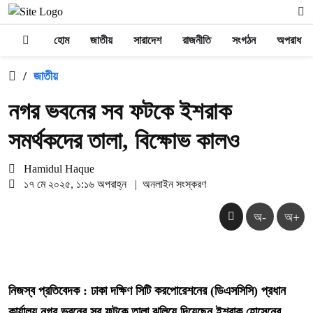
হোম
জাতীয়
সারাদেশ
রাজনীতি
সংগঠন
অপরাধ
/
জাতীয়
নগর ভবনের সব ফটকে ইশরাক
সমর্থকদের তালা, বিক্ষোভ কালও
Hamidul Haque
১৭ মে ২০২৫, ১:১৬ অপরাহ্ন
|
অনলাইন সংস্করণ
অ-
অ+
নিজস্ব প্রতিবেদক : ঢাকা দক্ষিণ সিটি করপোরেশনের (ডিএসসিসি) প্রধান
কার্যালয় নগর ভবনের সব ফটকে তালা ঝুলিয়ে দিয়েছেন ইশরাক হোসেনের