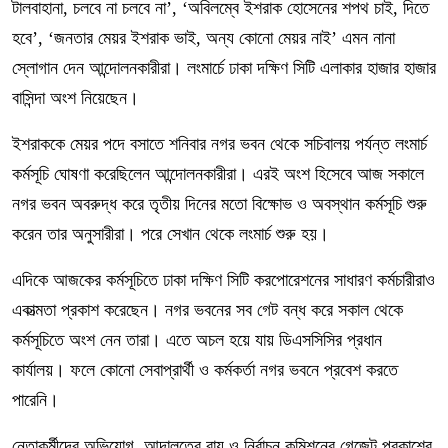
টালবাহানা, চলবে না চলবে না’, ‘অবিলম্বে ইশরাক হোসেনের শপথ চাই, দিতে
হবে’, ‘জনতার মেয়র ইশরাক ভাই, অন্য কোনো মেয়র নাই’ এমন নানা
স্লোগান দেন আন্দোলনকারীরা। লংমার্চে ঢাকা দক্ষিণ সিটি এলাকার হাজার হাজার
বাসিন্দা অংশ নিয়েছেন।
ইশরাককে মেয়র পদে বসাতে শনিবার নগর ভবন থেকে সচিবালয় পর্যন্ত লংমার্চ
কর্মসূচি ঘোষণা করেছিলেন আন্দোলনকারীরা। এরই অংশ হিসেবে আজ সকালে
নগর ভবন অবরুদ্ধ করে তৃতীয় দিনের মতো বিক্ষোভ ও অবস্থান কর্মসূচি শুরু
করেন তার অনুসারীরা। পরে সেখান থেকে লংমার্চ শুরু হয়।
এদিকে আজকের কর্মসূচিতে ঢাকা দক্ষিণ সিটি করপোরেশনের সাধারণ কর্মচারীরাও
একাত্মতা প্রকাশ করেছেন। নগর ভবনের সব গেট বন্ধ করে সকাল থেকে
কর্মসূচিতে অংশ নেন তারা। এতে অচল হয়ে যায় ডিএসসিসির প্রধান
কার্যালয়। ফলে কোনো সেবাপ্রার্থী ও কর্মকর্তা নগর ভবনে প্রবেশ করতে
পারেনি।
নেতাকর্মীদের অভিযোগ, আদালতের রায় ও নির্বাচন কমিশনের গেজেট প্রকাশের