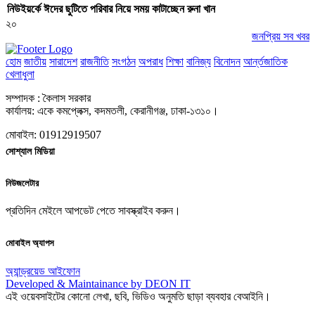
নিউইয়র্কে ঈদের ছুটিতে পরিবার নিয়ে সময় কাটাচ্ছেন রুনা খান
২০
জনপ্রিয় সব খবর
হোম
জাতীয়
সারাদেশ
রাজনীতি
সংগঠন
অপরাধ
শিক্ষা
বানিজ্য
বিনোদন
আর্ন্তজাতিক
খেলাধুলা
সম্পাদক : কৈলাস সরকার
কার্যালয়: একে কমপ্লেক্স, কদমতলী, কেরানীগঞ্জ, ঢাকা-১৩১০।
মোবাইল: 01912919507
সোশ্যাল মিডিয়া
নিউজলেটার
প্রতিদিন মেইলে আপডেট পেতে সাবস্ক্রাইব করুন।
মোবাইল অ্যাপস
অ্যান্ড্রয়েড
আইফোন
Developed & Maintainance by DEON IT
এই ওয়েবসাইটের কোনো লেখা, ছবি, ভিডিও অনুমতি ছাড়া ব্যবহার বেআইনি।