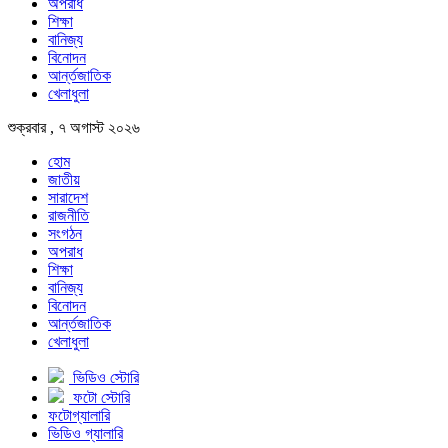
অপরাধ
শিক্ষা
বানিজ্য
বিনোদন
আর্ন্তজাতিক
খেলাধুলা
শুক্রবার , ৭ অগাস্ট ২০২৬
হোম
জাতীয়
সারাদেশ
রাজনীতি
সংগঠন
অপরাধ
শিক্ষা
বানিজ্য
বিনোদন
আর্ন্তজাতিক
খেলাধুলা
ভিডিও স্টোরি
ফটো স্টোরি
ফটোগ্যালারি
ভিডিও গ্যালারি