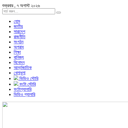
শুক্রবার , ৭ অগাস্ট ২০২৬
হোম
জাতীয়
সারাদেশ
রাজনীতি
সংগঠন
অপরাধ
শিক্ষা
বানিজ্য
বিনোদন
আর্ন্তজাতিক
খেলাধুলা
ভিডিও স্টোরি
ফটো স্টোরি
ফটোগ্যালারি
ভিডিও গ্যালারি