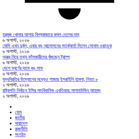
হরমুজ খোলার আশায় বিশ্ববাজারে কমল তেলের দাম
৬ অগাস্ট, ২০২৬
মোদি এখন দুর্বল, এবার বড় আন্দোলনের সতর্কবার্তা দিলেন সোনাম ওয়াংচুক
৬ অগাস্ট, ২০২৬
অস্ত্র নিয়ে তথ্য ফাঁসকারীদের খুঁজছেন ট্রাম্প
৬ অগাস্ট, ২০২৬
দেশে স্বর্ণের দামে বড় লাফ
৬ অগাস্ট, ২০২৬
যুদ্ধবিরতির উদ্যোগের মধ্যেও গাজায় ইসরাইলি হামলা, নিহত ৮
২ অগাস্ট, ২০২৬
রাষ্ট্রপতি নির্বাচন ইসির সাংবিধানিক এখতিয়ার: সালাহউদ্দিন আহমদ
২ অগাস্ট, ২০২৬
হোম
জাতীয়
সারাদেশ
রাজনীতি
সংগঠন