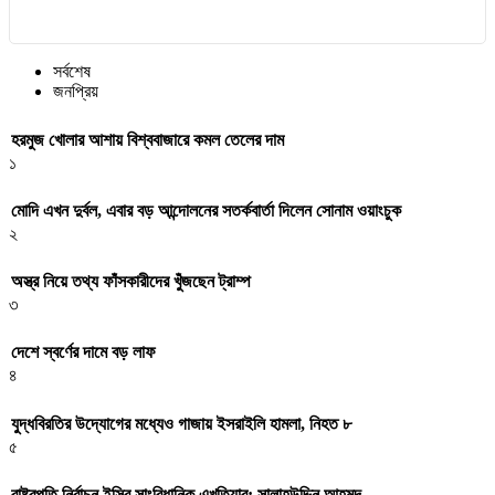
সর্বশেষ
জনপ্রিয়
হরমুজ খোলার আশায় বিশ্ববাজারে কমল তেলের দাম
১
মোদি এখন দুর্বল, এবার বড় আন্দোলনের সতর্কবার্তা দিলেন সোনাম ওয়াংচুক
২
অস্ত্র নিয়ে তথ্য ফাঁসকারীদের খুঁজছেন ট্রাম্প
৩
দেশে স্বর্ণের দামে বড় লাফ
৪
যুদ্ধবিরতির উদ্যোগের মধ্যেও গাজায় ইসরাইলি হামলা, নিহত ৮
৫
রাষ্ট্রপতি নির্বাচন ইসির সাংবিধানিক এখতিয়ার: সালাহউদ্দিন আহমদ