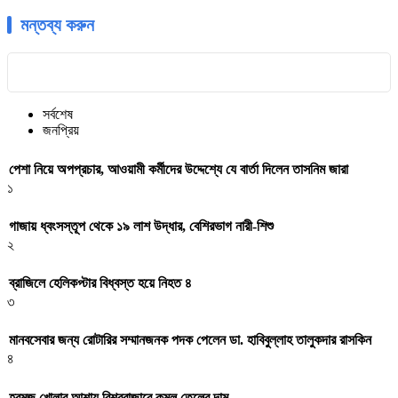
মন্তব্য করুন
সর্বশেষ
জনপ্রিয়
পেশা নিয়ে অপপ্রচার, আওয়ামী কর্মীদের উদ্দেশ্যে যে বার্তা দিলেন তাসনিম জারা
১
গাজায় ধ্বংসস্তূপ থেকে ১৯ লাশ উদ্ধার, বেশিরভাগ নারী-শিশু
২
ব্রাজিলে হেলিকপ্টার বিধ্বস্ত হয়ে নিহত ৪
৩
মানবসেবার জন্য রোটারির সম্মানজনক পদক পেলেন ডা. হাবিবুল্লাহ তালুকদার রাসকিন
৪
হরমুজ খোলার আশায় বিশ্ববাজারে কমল তেলের দাম