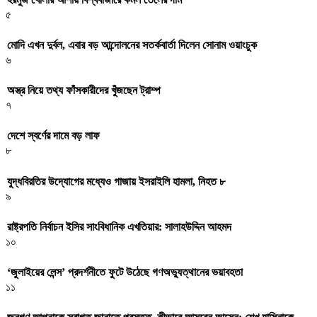
৫
মোদি এখন দুর্বল, এবার বড় আন্দোলনের সতর্কবার্তা দিলেন সোনাম ওয়াংচুক
৬
অস্ত্র নিয়ে তথ্য ফাঁসকারীদের খুঁজছেন ট্রাম্প
৭
দেশে স্বর্ণের দামে বড় লাফ
৮
যুদ্ধবিরতির উদ্যোগের মধ্যেও গাজায় ইসরাইলি হামলা, নিহত ৮
৯
রাষ্ট্রপতি নির্বাচন ইসির সাংবিধানিক এখতিয়ার: সালাহউদ্দিন আহমদ
১০
‘জুলাইয়ের লেন্স’ প্রদর্শনীতে ফুটে উঠেছে গণঅভ্যুত্থানের ভয়াবহতা
১১