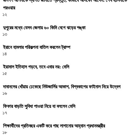
জনগণ আপনাকে স্বাগত জানাতে প্রস্তুত, কীভাবে আসবেন আসেন: শেখ হাসিনাকে
পরওয়ার
১২
দুপুরের মধ্যে যেসব জেলায় ৬০ কিমি বেগে ঝড়ের শঙ্কা
১৩
ইরানে হামলার পরিকল্পনা বাতিল করলেন ট্রাম্প
১৪
ইয়ামাল ইতিহাস গড়বে, তবে এবার নয়: মেসি
১৫
দাবানলের ধোঁয়ায় ঢেকেছে নিউজার্সির আকাশ, বিশ্বকাপের ফাইনাল নিয়ে উদ্বেগ
১৬
ফিফার বাড়তি সুবিধা পাওয়া নিয়ে যা বললেন মেসি
১৭
শিক্ষার্থীদের প্রতিবছর একটি করে গাছ লাগানোর আহ্বান প্রধানমন্ত্রীর
১৮