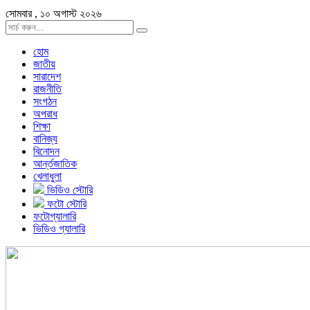
সোমবার , ১০ অগাস্ট ২০২৬
হোম
জাতীয়
সারাদেশ
রাজনীতি
সংগঠন
অপরাধ
শিক্ষা
বানিজ্য
বিনোদন
আর্ন্তজাতিক
খেলাধুলা
ভিডিও স্টোরি
ফটো স্টোরি
ফটোগ্যালারি
ভিডিও গ্যালারি