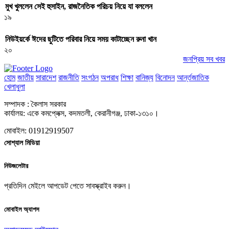
মুখ খুললেন সেই হুসাইন, রাজনৈতিক পরিচয় নিয়ে যা বললেন
১৯
নিউইয়র্কে ঈদের ছুটিতে পরিবার নিয়ে সময় কাটাচ্ছেন রুনা খান
২০
জনপ্রিয় সব খবর
হোম
জাতীয়
সারাদেশ
রাজনীতি
সংগঠন
অপরাধ
শিক্ষা
বানিজ্য
বিনোদন
আর্ন্তজাতিক
খেলাধুলা
সম্পাদক : কৈলাস সরকার
কার্যালয়: একে কমপ্লেক্স, কদমতলী, কেরানীগঞ্জ, ঢাকা-১৩১০।
মোবাইল: 01912919507
সোশ্যাল মিডিয়া
নিউজলেটার
প্রতিদিন মেইলে আপডেট পেতে সাবস্ক্রাইব করুন।
মোবাইল অ্যাপস