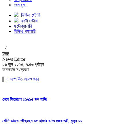
খেলাধুলা
ভিডিও স্টোরি
ফটো স্টোরি
ফটোগ্যালারি
ভিডিও গ্যালারি
/
হজ্জ
News Editor
২৬ জুন ২০২৫, ৭:৫৬ পূর্বাহ্ন
অনলাইন সংস্করণ
এ সম্পর্কিত আরও খবর
দেশে ফিরেছেন ৫১৬১৫ জন হাজি
সৌদি আরবে পৌঁছেছেন ৬৫ হাজার ৯৪৩ হজযাত্রী, মৃত্যু ১১