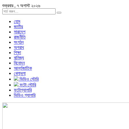
শুক্রবার , ৭ অগাস্ট ২০২৬
হোম
জাতীয়
সারাদেশ
রাজনীতি
সংগঠন
অপরাধ
শিক্ষা
বানিজ্য
বিনোদন
আর্ন্তজাতিক
খেলাধুলা
ভিডিও স্টোরি
ফটো স্টোরি
ফটোগ্যালারি
ভিডিও গ্যালারি