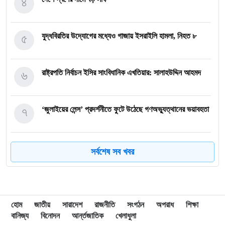
৪
৫
যুদ্ধবিরতির উদ্যোগের মধ্যেও গাজায় ইসরাইলি হামলা, নিহত ৮
৬
রাষ্ট্রপতি নির্বাচন ইসির সাংবিধানিক এখতিয়ার: সালাহউদ্দিন আহমদ
৭
‘জুলাইয়ের লেন্স’ প্রদর্শনীতে ফুটে উঠেছে গণঅভ্যুত্থানের ভয়াবহতা
৮
জনগণ আপনাকে স্বাগত জানাতে প্রস্তুত, কীভাবে আসবেন আসেন:
সর্বশেষ সব খবর
শেখ হাসিনাকে পরওয়ার
৯
দুপুরের মধ্যে যেসব জেলায় ৬০ কিমি বেগে ঝড়ের শঙ্কা
হোম
জাতীয়
সারাদেশ
রাজনীতি
সংগঠন
অপরাধ
শিক্ষা
বানিজ্য
বিনোদন
আর্ন্তজাতিক
খেলাধুলা
ইরানে হামলার পরিকল্পনা বাতিল করলেন ট্রাম্প