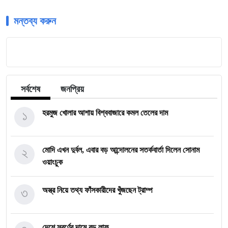
মন্তব্য করুন
সর্বশেষ
জনপ্রিয়
১
হরমুজ খোলার আশায় বিশ্ববাজারে কমল তেলের দাম
২
মোদি এখন দুর্বল, এবার বড় আন্দোলনের সতর্কবার্তা দিলেন সোনাম
ওয়াংচুক
৩
অস্ত্র নিয়ে তথ্য ফাঁসকারীদের খুঁজছেন ট্রাম্প
দেশে স্বর্ণের দামে বড় লাফ