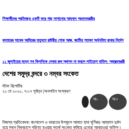
শিক্ষার্থীদের প্রতিবছর একটি করে গাছ লাগানোর আহ্বান প্রধানমন্ত্রীর
কাতারের সাবেক আমিরের মৃত্যুতে রাষ্ট্রীয় শোক আজ, জাতীয় পতাকা অর্ধনমিত রাখার নির্দেশ
১১ জুলাইয়ের মধ্যে সব ক্লিনিকে লেবার রুম স্থাপন না করলে লাইসেন্স বাতিল: স্বাস্থ্যমন্ত্রী
দেশের সমুদ্র বন্দরে ৩ নম্বর সংকেত
স্টাফ রিপোর্টার
২১ মে ২০২০, ৭:০৭ পূর্বাহ্ন
|
অনলাইন সংস্করণ
অ-
অ+
নিজস্ব প্রতিবেদক: বাংলাদেশ ও ভারতের উপকূলে আঘাত হানা ঘূর্ণিঝড় আম্ফান দুর্বল
হয়ে স্থল নিম্নচাপে পরিণত হওয়ায় সতর্ক সংকেত কমিয়ে এনেছে আবহাওয়া অফিস।