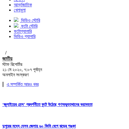
আর্ন্তজাতিক
খেলাধুলা
ভিডিও স্টোরি
ফটো স্টোরি
ফটোগ্যালারি
ভিডিও গ্যালারি
/
জাতীয়
স্টাফ রিপোর্টার
২১ মে ২০২০, ৭:০৭ পূর্বাহ্ন
অনলাইন সংস্করণ
এ সম্পর্কিত আরও খবর
‘জুলাইয়ের লেন্স’ প্রদর্শনীতে ফুটে উঠেছে গণঅভ্যুত্থানের ভয়াবহতা
দুপুরের মধ্যে যেসব জেলায় ৬০ কিমি বেগে ঝড়ের শঙ্কা