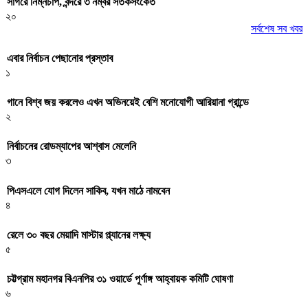
সাগরে নিম্নচাপ, বন্দরে ৩ নম্বর সতর্কসংকেত
২০
সর্বশেষ সব খবর
এবার নির্বাচন পেছানোর প্রস্তাব
১
গানে বিশ্ব জয় করলেও এখন অভিনয়েই বেশি মনোযোগী আরিয়ানা গ্রান্ডে
২
নির্বাচনের রোডম্যাপের আশ্বাস মেলেনি
৩
পিএসএলে যোগ দিলেন সাকিব, যখন মাঠে নামবেন
৪
রেলে ৩০ বছর মেয়াদি মাস্টার প্ল্যানের লক্ষ্য
৫
চট্টগ্রাম মহানগর বিএনপির ৩১ ওয়ার্ডে পূর্ণাঙ্গ আহ্বায়ক কমিটি ঘোষণা
৬