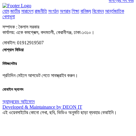
জনপ্রিয় সব খবর
হোম
জাতীয়
সারাদেশ
রাজনীতি
সংগঠন
অপরাধ
শিক্ষা
বানিজ্য
বিনোদন
আর্ন্তজাতিক
খেলাধুলা
সম্পাদক : কৈলাস সরকার
কার্যালয়: একে কমপ্লেক্স, কদমতলী, কেরানীগঞ্জ, ঢাকা-১৩১০।
মোবাইল: 01912919507
সোশ্যাল মিডিয়া
নিউজলেটার
প্রতিদিন মেইলে আপডেট পেতে সাবস্ক্রাইব করুন।
মোবাইল অ্যাপস
অ্যান্ড্রয়েড
আইফোন
Developed & Maintainance by DEON IT
এই ওয়েবসাইটের কোনো লেখা, ছবি, ভিডিও অনুমতি ছাড়া ব্যবহার বেআইনি।