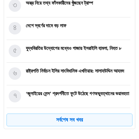
৩
অস্ত্র নিয়ে তথ্য ফাঁসকারীদের খুঁজছেন ট্রাম্প
৪
দেশে স্বর্ণের দামে বড় লাফ
৫
যুদ্ধবিরতির উদ্যোগের মধ্যেও গাজায় ইসরাইলি হামলা, নিহত ৮
৬
রাষ্ট্রপতি নির্বাচন ইসির সাংবিধানিক এখতিয়ার: সালাহউদ্দিন আহমদ
৭
‘জুলাইয়ের লেন্স’ প্রদর্শনীতে ফুটে উঠেছে গণঅভ্যুত্থানের ভয়াবহতা
৮
জনগণ আপনাকে স্বাগত জানাতে প্রস্তুত, কীভাবে আসবেন আসেন:
সর্বশেষ সব খবর
শেখ হাসিনাকে পরওয়ার