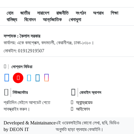
৯
দুপুরের মধ্যে যেসব জেলায় ৬০ কিমি বেগে ঝড়ের শঙ্কা
হোম
জাতীয়
সারাদেশ
রাজনীতি
সংগঠন
অপরাধ
শিক্ষা
বানিজ্য
বিনোদন
আর্ন্তজাতিক
খেলাধুলা
১০
ইরানে হামলার পরিকল্পনা বাতিল করলেন ট্রাম্প
সম্পাদক : কৈলাস সরকার
কার্যালয়: একে কমপ্লেক্স, কদমতলী, কেরানীগঞ্জ, ঢাকা-১৩১০।
১১
ইয়ামাল ইতিহাস গড়বে, তবে এবার নয়: মেসি
মোবাইল: 01912919507
১২
সোশ্যাল মিডিয়া
দাবানলের ধোঁয়ায় ঢেকেছে নিউজার্সির আকাশ, বিশ্বকাপের ফাইনাল
নিয়ে উদ্বেগ
১৩
ফিফার বাড়তি সুবিধা পাওয়া নিয়ে যা বললেন মেসি
নিউজলেটার
মোবাইল অ্যাপস
প্রতিদিন মেইলে আপডেট পেতে
অ্যান্ড্রয়েড
সাবস্ক্রাইব করুন।
আইফোন
১৪
শিক্ষার্থীদের প্রতিবছর একটি করে গাছ লাগানোর আহ্বান প্রধানমন্ত্রীর
Developed & Maintainance
এই ওয়েবসাইটের কোনো লেখা, ছবি, ভিডিও
by DEON IT
অনুমতি ছাড়া ব্যবহার বেআইনি।