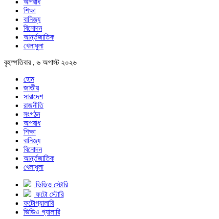
অপরাধ
শিক্ষা
বানিজ্য
বিনোদন
আর্ন্তজাতিক
খেলাধুলা
বৃহস্পতিবার , ৬ অগাস্ট ২০২৬
হোম
জাতীয়
সারাদেশ
রাজনীতি
সংগঠন
অপরাধ
শিক্ষা
বানিজ্য
বিনোদন
আর্ন্তজাতিক
খেলাধুলা
ভিডিও স্টোরি
ফটো স্টোরি
ফটোগ্যালারি
ভিডিও গ্যালারি