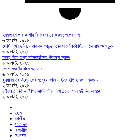
হরমুজ খোলার আশায় বিশ্ববাজারে কমল তেলের দাম
৬ অগাস্ট, ২০২৬
মোদি এখন দুর্বল, এবার বড় আন্দোলনের সতর্কবার্তা দিলেন সোনাম ওয়াংচুক
৬ অগাস্ট, ২০২৬
অস্ত্র নিয়ে তথ্য ফাঁসকারীদের খুঁজছেন ট্রাম্প
৬ অগাস্ট, ২০২৬
দেশে স্বর্ণের দামে বড় লাফ
৬ অগাস্ট, ২০২৬
যুদ্ধবিরতির উদ্যোগের মধ্যেও গাজায় ইসরাইলি হামলা, নিহত ৮
২ অগাস্ট, ২০২৬
রাষ্ট্রপতি নির্বাচন ইসির সাংবিধানিক এখতিয়ার: সালাহউদ্দিন আহমদ
২ অগাস্ট, ২০২৬
হোম
জাতীয়
সারাদেশ
রাজনীতি
সংগঠন