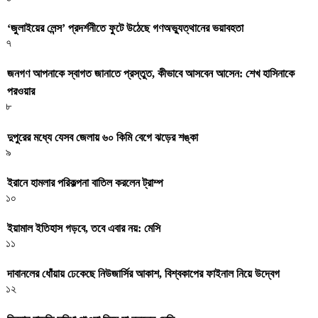
‘জুলাইয়ের লেন্স’ প্রদর্শনীতে ফুটে উঠেছে গণঅভ্যুত্থানের ভয়াবহতা
৭
জনগণ আপনাকে স্বাগত জানাতে প্রস্তুত, কীভাবে আসবেন আসেন: শেখ হাসিনাকে
পরওয়ার
৮
দুপুরের মধ্যে যেসব জেলায় ৬০ কিমি বেগে ঝড়ের শঙ্কা
৯
ইরানে হামলার পরিকল্পনা বাতিল করলেন ট্রাম্প
১০
ইয়ামাল ইতিহাস গড়বে, তবে এবার নয়: মেসি
১১
দাবানলের ধোঁয়ায় ঢেকেছে নিউজার্সির আকাশ, বিশ্বকাপের ফাইনাল নিয়ে উদ্বেগ
১২