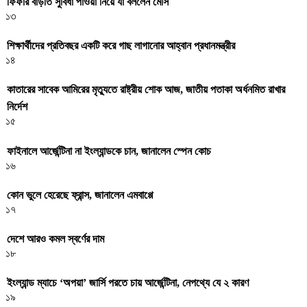
ফিফার বাড়তি সুবিধা পাওয়া নিয়ে যা বললেন মেসি
১৩
শিক্ষার্থীদের প্রতিবছর একটি করে গাছ লাগানোর আহ্বান প্রধানমন্ত্রীর
১৪
কাতারের সাবেক আমিরের মৃত্যুতে রাষ্ট্রীয় শোক আজ, জাতীয় পতাকা অর্ধনমিত রাখার
নির্দেশ
১৫
ফাইনালে আর্জেন্টিনা না ইংল্যান্ডকে চান, জানালেন স্পেন কোচ
১৬
কোন ভুলে হেরেছে ফ্রান্স, জানালেন এমবাপ্পে
১৭
দেশে আরও কমল স্বর্ণের দাম
১৮
ইংল্যান্ড ম্যাচে ‘অপয়া’ জার্সি পরতে চায় আর্জেন্টিনা, নেপথ্যে যে ২ কারণ
১৯