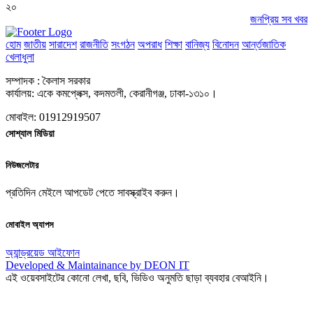
২০
জনপ্রিয় সব খবর
হোম
জাতীয়
সারাদেশ
রাজনীতি
সংগঠন
অপরাধ
শিক্ষা
বানিজ্য
বিনোদন
আর্ন্তজাতিক
খেলাধুলা
সম্পাদক : কৈলাস সরকার
কার্যালয়: একে কমপ্লেক্স, কদমতলী, কেরানীগঞ্জ, ঢাকা-১৩১০।
মোবাইল: 01912919507
সোশ্যাল মিডিয়া
নিউজলেটার
প্রতিদিন মেইলে আপডেট পেতে সাবস্ক্রাইব করুন।
মোবাইল অ্যাপস
অ্যান্ড্রয়েড
আইফোন
Developed & Maintainance by DEON IT
এই ওয়েবসাইটের কোনো লেখা, ছবি, ভিডিও অনুমতি ছাড়া ব্যবহার বেআইনি।