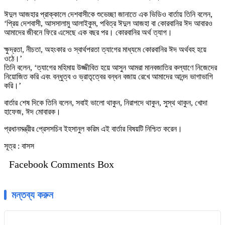
ঈদুল আজহার প্রাক্কালে দেশবাসীকে শুভেচ্ছা জানাতে এক ভিডিও বার্তায় তিনি বলেন,
‘প্রিয় দেশবাসী, আসসালামু আলাইকুম, পবিত্র ঈদুল আজহা বা কোরবানির ঈদ আবারও
আমাদের জীবনে ফিরে এসেছে এক বছর পর। কোরবানির অর্থ ত্যাগ।
ক্ষুদ্রতা, নীচতা, অহংকার ও স্বার্থপরতা ত্যাগের মাধ্যমে কোরবানির ঈদ অর্থবহ হয়ে
ওঠে।’
তিনি বলেন, ‘ত্যাগের মহিমায় উজ্জীবিত হয়ে আসুন আমরা মানবজাতির কল্যাণে নিজেদের
নিয়োজিত করি এবং বন্ধুত্ব ও ভ্রাতৃত্বের বন্ধন বজায় রেখে আমাদের আনন্দ ভাগাভাগি
করি।’
বার্তার শেষ দিকে তিনি বলেন, সবাই ভালো থাকুন, নিরাপদে থাকুন, সুস্থ থাকুন, খোদা
হাফেজ, ঈদ মোবারক।
প্রধানমন্ত্রীর প্রেসসচিব ইহসানুল করিম এই বার্তার বিষয়টি নিশ্চিত করেন।
সূত্র : বাসস
Facebook Comments Box
মন্তব্য করুন