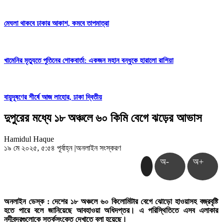
মেঘলা থাকবে ঢাকার আকাশ, কমবে তাপমাত্রা
খামেনির মৃত্যুতে পুতিনের শোকবার্তা: একজন মহান বন্ধুকে হারালো রাশিয়া
বায়ুদূষণের শীর্ষে আজ লাহোর, ঢাকা দ্বিতীয়
দুপুরের মধ্যে ১৮ অঞ্চলে ৬০ কিমি বেগে ঝড়ের আভাস
Hamidul Haque
১৯ মে ২০২৫, ৫:৫৪ পূর্বাহ্ন
|
অনলাইন সংস্করণ
অ-
অ+
অনলাইন ডেস্ক : দেশের ১৮ অঞ্চলে ৬০ কিলোমিটার বেগে ঝোড়ো হাওয়াসহ বজ্রবৃষ্টি
হতে পারে বলে জানিয়েছে আবহাওয়া অধিদপ্তর। এ পরিস্থিতিতে এসব এলাকার
নদীবন্দরগুলোকে সতর্কসংকেত দেখাতে বলা হয়েছে।