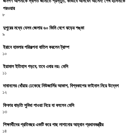
জনগণ আপনাকে স্বাগত জানাতে প্রস্তুত, কীভাবে আসবেন আসেন: শেখ হাসিনাকে
পরওয়ার
৮
দুপুরের মধ্যে যেসব জেলায় ৬০ কিমি বেগে ঝড়ের শঙ্কা
৯
ইরানে হামলার পরিকল্পনা বাতিল করলেন ট্রাম্প
১০
ইয়ামাল ইতিহাস গড়বে, তবে এবার নয়: মেসি
১১
দাবানলের ধোঁয়ায় ঢেকেছে নিউজার্সির আকাশ, বিশ্বকাপের ফাইনাল নিয়ে উদ্বেগ
১২
ফিফার বাড়তি সুবিধা পাওয়া নিয়ে যা বললেন মেসি
১৩
শিক্ষার্থীদের প্রতিবছর একটি করে গাছ লাগানোর আহ্বান প্রধানমন্ত্রীর
১৪