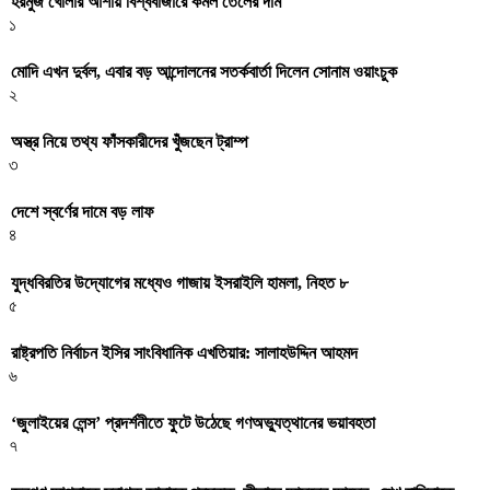
হরমুজ খোলার আশায় বিশ্ববাজারে কমল তেলের দাম
১
মোদি এখন দুর্বল, এবার বড় আন্দোলনের সতর্কবার্তা দিলেন সোনাম ওয়াংচুক
২
অস্ত্র নিয়ে তথ্য ফাঁসকারীদের খুঁজছেন ট্রাম্প
৩
দেশে স্বর্ণের দামে বড় লাফ
৪
যুদ্ধবিরতির উদ্যোগের মধ্যেও গাজায় ইসরাইলি হামলা, নিহত ৮
৫
রাষ্ট্রপতি নির্বাচন ইসির সাংবিধানিক এখতিয়ার: সালাহউদ্দিন আহমদ
৬
‘জুলাইয়ের লেন্স’ প্রদর্শনীতে ফুটে উঠেছে গণঅভ্যুত্থানের ভয়াবহতা
৭