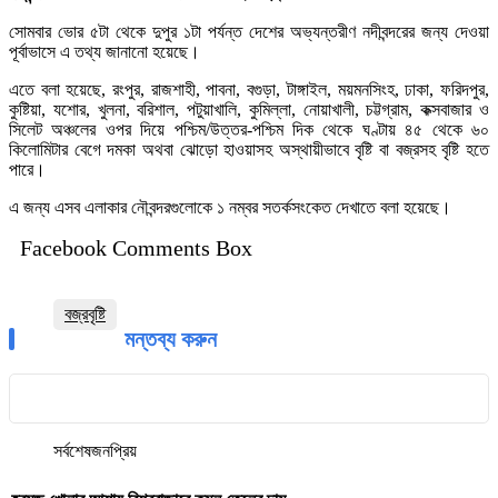
সোমবার ভোর ৫টা থেকে দুপুর ১টা পর্যন্ত দেশের অভ্যন্তরীণ নদীবন্দরের জন্য দেওয়া
পূর্বাভাসে এ তথ্য জানানো হয়েছে।
এতে বলা হয়েছে, রংপুর, রাজশাহী, পাবনা, বগুড়া, টাঙ্গাইল, ময়মনসিংহ, ঢাকা, ফরিদপুর,
কুষ্টিয়া, যশোর, খুলনা, বরিশাল, পটুয়াখালি, কুমিল্লা, নোয়াখালী, চট্টগ্রাম, কক্সবাজার ও
সিলেট অঞ্চলের ওপর দিয়ে পশ্চিম/উত্তর-পশ্চিম দিক থেকে ঘণ্টায় ৪৫ থেকে ৬০
কিলোমিটার বেগে দমকা অথবা ঝোড়ো হাওয়াসহ অস্থায়ীভাবে বৃষ্টি বা বজ্রসহ বৃষ্টি হতে
পারে।
এ জন্য এসব এলাকার নৌবন্দরগুলোকে ১ নম্বর সতর্কসংকেত দেখাতে বলা হয়েছে।
Facebook Comments Box
বজ্রবৃষ্টি
মন্তব্য করুন
সর্বশেষ
জনপ্রিয়