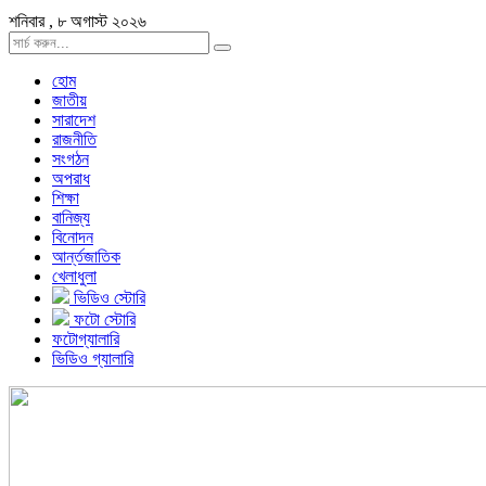
শনিবার , ৮ অগাস্ট ২০২৬
হোম
জাতীয়
সারাদেশ
রাজনীতি
সংগঠন
অপরাধ
শিক্ষা
বানিজ্য
বিনোদন
আর্ন্তজাতিক
খেলাধুলা
ভিডিও স্টোরি
ফটো স্টোরি
ফটোগ্যালারি
ভিডিও গ্যালারি