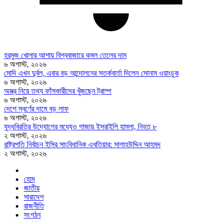
হরমুজ খোলার আশায় বিশ্ববাজারে কমল তেলের দাম
৬ অগাস্ট, ২০২৬
মোদি এখন দুর্বল, এবার বড় আন্দোলনের সতর্কবার্তা দিলেন সোনাম ওয়াংচুক
৬ অগাস্ট, ২০২৬
অস্ত্র নিয়ে তথ্য ফাঁসকারীদের খুঁজছেন ট্রাম্প
৬ অগাস্ট, ২০২৬
দেশে স্বর্ণের দামে বড় লাফ
৬ অগাস্ট, ২০২৬
যুদ্ধবিরতির উদ্যোগের মধ্যেও গাজায় ইসরাইলি হামলা, নিহত ৮
২ অগাস্ট, ২০২৬
রাষ্ট্রপতি নির্বাচন ইসির সাংবিধানিক এখতিয়ার: সালাহউদ্দিন আহমদ
২ অগাস্ট, ২০২৬
হোম
জাতীয়
সারাদেশ
রাজনীতি
সংগঠন