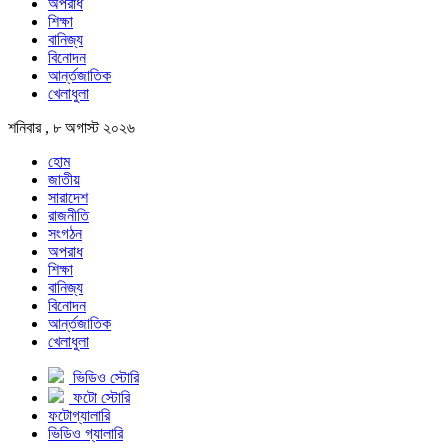
অপরাধ
শিক্ষা
বানিজ্য
বিনোদন
আর্ন্তজাতিক
খেলাধুলা
শনিবার , ৮ অগাস্ট ২০২৬
হোম
জাতীয়
সারাদেশ
রাজনীতি
সংগঠন
অপরাধ
শিক্ষা
বানিজ্য
বিনোদন
আর্ন্তজাতিক
খেলাধুলা
ভিডিও স্টোরি
ফটো স্টোরি
ফটোগ্যালারি
ভিডিও গ্যালারি