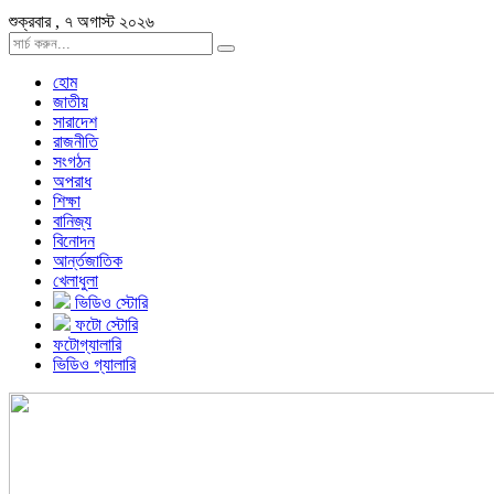
শুক্রবার , ৭ অগাস্ট ২০২৬
হোম
জাতীয়
সারাদেশ
রাজনীতি
সংগঠন
অপরাধ
শিক্ষা
বানিজ্য
বিনোদন
আর্ন্তজাতিক
খেলাধুলা
ভিডিও স্টোরি
ফটো স্টোরি
ফটোগ্যালারি
ভিডিও গ্যালারি