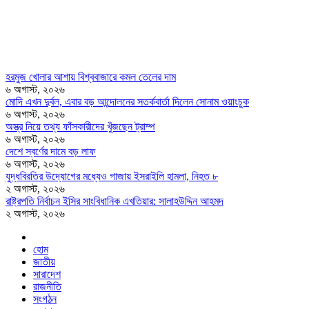
হরমুজ খোলার আশায় বিশ্ববাজারে কমল তেলের দাম
৬ অগাস্ট, ২০২৬
মোদি এখন দুর্বল, এবার বড় আন্দোলনের সতর্কবার্তা দিলেন সোনাম ওয়াংচুক
৬ অগাস্ট, ২০২৬
অস্ত্র নিয়ে তথ্য ফাঁসকারীদের খুঁজছেন ট্রাম্প
৬ অগাস্ট, ২০২৬
দেশে স্বর্ণের দামে বড় লাফ
৬ অগাস্ট, ২০২৬
যুদ্ধবিরতির উদ্যোগের মধ্যেও গাজায় ইসরাইলি হামলা, নিহত ৮
২ অগাস্ট, ২০২৬
রাষ্ট্রপতি নির্বাচন ইসির সাংবিধানিক এখতিয়ার: সালাহউদ্দিন আহমদ
২ অগাস্ট, ২০২৬
হোম
জাতীয়
সারাদেশ
রাজনীতি
সংগঠন