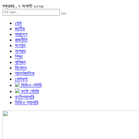
শুক্রবার , ৭ অগাস্ট ২০২৬
হোম
জাতীয়
সারাদেশ
রাজনীতি
সংগঠন
অপরাধ
শিক্ষা
বানিজ্য
বিনোদন
আর্ন্তজাতিক
খেলাধুলা
ভিডিও স্টোরি
ফটো স্টোরি
ফটোগ্যালারি
ভিডিও গ্যালারি