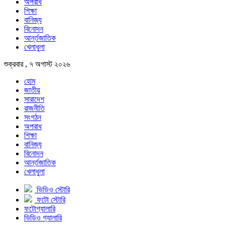
অপরাধ
শিক্ষা
বানিজ্য
বিনোদন
আর্ন্তজাতিক
খেলাধুলা
শুক্রবার , ৭ অগাস্ট ২০২৬
হোম
জাতীয়
সারাদেশ
রাজনীতি
সংগঠন
অপরাধ
শিক্ষা
বানিজ্য
বিনোদন
আর্ন্তজাতিক
খেলাধুলা
ভিডিও স্টোরি
ফটো স্টোরি
ফটোগ্যালারি
ভিডিও গ্যালারি