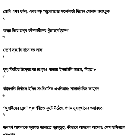
মোদি এখন দুর্বল, এবার বড় আন্দোলনের সতর্কবার্তা দিলেন সোনাম ওয়াংচুক
২
অস্ত্র নিয়ে তথ্য ফাঁসকারীদের খুঁজছেন ট্রাম্প
৩
দেশে স্বর্ণের দামে বড় লাফ
৪
যুদ্ধবিরতির উদ্যোগের মধ্যেও গাজায় ইসরাইলি হামলা, নিহত ৮
৫
রাষ্ট্রপতি নির্বাচন ইসির সাংবিধানিক এখতিয়ার: সালাহউদ্দিন আহমদ
৬
‘জুলাইয়ের লেন্স’ প্রদর্শনীতে ফুটে উঠেছে গণঅভ্যুত্থানের ভয়াবহতা
৭
জনগণ আপনাকে স্বাগত জানাতে প্রস্তুত, কীভাবে আসবেন আসেন: শেখ হাসিনাকে
পরওয়ার