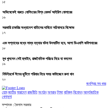
১৫
অভিষেকেই খরুচে বোলিংয়ের বিশ্ব রেকর্ড আইরিশ বোলারের
১৬
সরকারি চাকরির অধ্যাদেশ বাতিলের দাবিতে সচিবালয়ে বিক্ষোভ
১৭
এক সপ্তাহের মধ্যে সাম্য হত্যার ঘটনা উদঘাটিত হবে, আশা ডিএমপি কমিশনারের
১৮
মুখ খুললেন সেই হুসাইন, রাজনৈতিক পরিচয় নিয়ে যা বললেন
১৯
নিউইয়র্কে ঈদের ছুটিতে পরিবার নিয়ে সময় কাটাচ্ছেন রুনা খান
২০
জনপ্রিয় সব খবর
হোম
জাতীয়
সারাদেশ
রাজনীতি
সংগঠন
অপরাধ
শিক্ষা
বানিজ্য
বিনোদন
আর্ন্তজাতিক
খেলাধুলা
সম্পাদক : কৈলাস সরকার