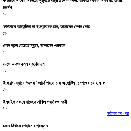
কাতারের সাবেক আমিরের মৃত্যুতে রাষ্ট্রীয় শোক আজ, জাতীয় পতাকা অর্ধনমিত রাখার
নির্দেশ
১৫
ফাইনালে আর্জেন্টিনা না ইংল্যান্ডকে চান, জানালেন স্পেন কোচ
১৬
কোন ভুলে হেরেছে ফ্রান্স, জানালেন এমবাপ্পে
১৭
দেশে আরও কমল স্বর্ণের দাম
১৮
ইংল্যান্ড ম্যাচে ‘অপয়া’ জার্সি পরতে চায় আর্জেন্টিনা, নেপথ্যে যে ২ কারণ
১৯
ইসরাইল সফরে যাচ্ছেন মার্কিন প্রতিরক্ষামন্ত্রী
২০
সর্বশেষ সব খবর
এবার নির্বাচন পেছানোর প্রস্তাব