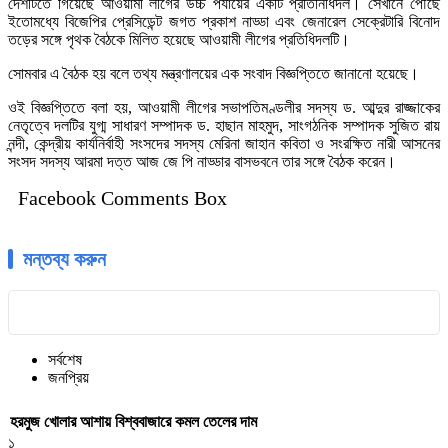
দেশটিতে গিয়েছে আওয়ামী লীগের উচ্চ পর্যায়ের একটি প্রতিনিধিদল। সেখানে পৌঁছে
ইতোমধ্যে বিজেপির প্রেসিডেন্ট জগত প্রকাশ নাড্ডা এবং জেনারেল সেক্রেটারি বিনোদ
তড়ের সঙ্গে পৃথক বৈঠকে মিলিত হয়েছে আওয়ামী লীগের প্রতিধিদলটি।
সোমবার এ বৈঠক হয় বলে তথ্য মন্ত্রণালয়ের এক সংবাদ বিজ্ঞপ্তিতে জানানো হয়েছে।
ওই বিজ্ঞপ্তিতে বলা হয়, আওয়ামী লীগের সভাপতিমণ্ডলীর সদস্য ড. আব্দুর রাজ্জাকের
নেতৃত্বে দলটির যুগ্ম সাধারণ সম্পাদক ড. হাছান মাহমুদ, সাংগঠনিক সম্পাদক সুজিত রায়
নন্দী, কেন্দ্রীয় কার্যনির্বাহী সংসদের সদস্য মেরিনা জাহান কবিতা ও সংরক্ষিত নারী আসনের
সংসদ সদস্য আরমা দত্ত আজ জে পি নাড্ডার বাসভবনে তার সঙ্গে বৈঠক করেন।
Facebook Comments Box
মন্তব্য করুন
সর্বশেষ
জনপ্রিয়
হরমুজ খোলার আশায় বিশ্ববাজারে কমল তেলের দাম
১