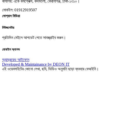
কার্যালয়: একে কমপ্লেক্স, কদমতলী, কেরানীগঞ্জ, ঢাকা-১৩১০।
মোবাইল: 01912919507
সোশ্যাল মিডিয়া
নিউজলেটার
প্রতিদিন মেইলে আপডেট পেতে সাবস্ক্রাইব করুন।
মোবাইল অ্যাপস
অ্যান্ড্রয়েড
আইফোন
Developed & Maintainance by DEON IT
এই ওয়েবসাইটের কোনো লেখা, ছবি, ভিডিও অনুমতি ছাড়া ব্যবহার বেআইনি।