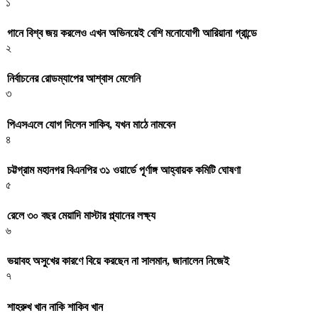
১
গানে বিশ্ব জয় করলেও এখন অভিনয়েই বেশি মনোযোগী আরিয়ানা গ্রান্ডে
২
নির্বাচনের রোডম্যাপের আশ্বাস মেলেনি
৩
পিএসএলে যোগ দিলেন সাকিব, যখন মাঠে নামবেন
৪
চট্টগ্রাম মহানগর বিএনপির ৩১ ওয়ার্ডে পূর্ণাঙ্গ আহ্বায়ক কমিটি ঘোষণা
৫
রেলে ৩০ বছর মেয়াদি মাস্টার প্ল্যানের লক্ষ্য
৬
ভয়াবহ অসুখের কারণে বিয়ে করছেন না সালমান, জানালেন নিজেই
৭
শাহরুখ খান নাকি শাকিব খান