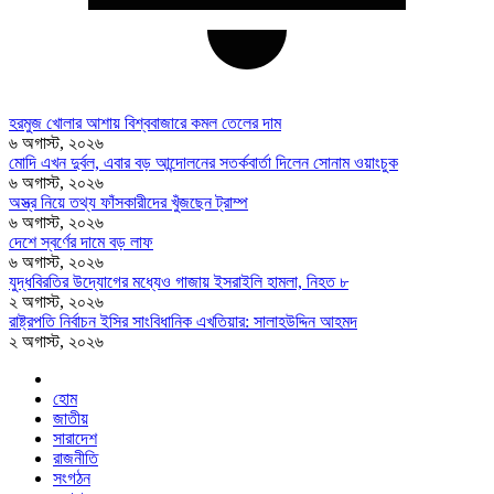
হরমুজ খোলার আশায় বিশ্ববাজারে কমল তেলের দাম
৬ অগাস্ট, ২০২৬
মোদি এখন দুর্বল, এবার বড় আন্দোলনের সতর্কবার্তা দিলেন সোনাম ওয়াংচুক
৬ অগাস্ট, ২০২৬
অস্ত্র নিয়ে তথ্য ফাঁসকারীদের খুঁজছেন ট্রাম্প
৬ অগাস্ট, ২০২৬
দেশে স্বর্ণের দামে বড় লাফ
৬ অগাস্ট, ২০২৬
যুদ্ধবিরতির উদ্যোগের মধ্যেও গাজায় ইসরাইলি হামলা, নিহত ৮
২ অগাস্ট, ২০২৬
রাষ্ট্রপতি নির্বাচন ইসির সাংবিধানিক এখতিয়ার: সালাহউদ্দিন আহমদ
২ অগাস্ট, ২০২৬
হোম
জাতীয়
সারাদেশ
রাজনীতি
সংগঠন