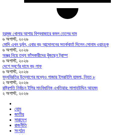
হরমুজ খোলার আশায় বিশ্ববাজারে কমল তেলের দাম
৬ অগাস্ট, ২০২৬
মোদি এখন দুর্বল, এবার বড় আন্দোলনের সতর্কবার্তা দিলেন সোনাম ওয়াংচুক
৬ অগাস্ট, ২০২৬
অস্ত্র নিয়ে তথ্য ফাঁসকারীদের খুঁজছেন ট্রাম্প
৬ অগাস্ট, ২০২৬
দেশে স্বর্ণের দামে বড় লাফ
৬ অগাস্ট, ২০২৬
যুদ্ধবিরতির উদ্যোগের মধ্যেও গাজায় ইসরাইলি হামলা, নিহত ৮
২ অগাস্ট, ২০২৬
রাষ্ট্রপতি নির্বাচন ইসির সাংবিধানিক এখতিয়ার: সালাহউদ্দিন আহমদ
২ অগাস্ট, ২০২৬
হোম
জাতীয়
সারাদেশ
রাজনীতি
সংগঠন