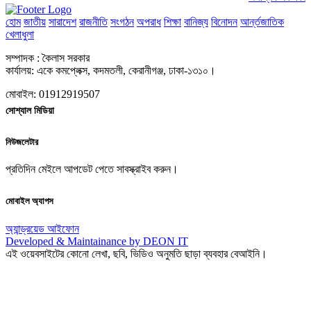
হোম
জাতীয়
সারাদেশ
রাজনীতি
সংগঠন
অপরাধ
শিক্ষা
বানিজ্য
বিনোদন
আর্ন্তজাতিক
খেলাধুলা
সম্পাদক : কৈলাস সরকার
কার্যালয়: একে কমপ্লেক্স, কদমতলী, কেরানীগঞ্জ, ঢাকা-১৩১০।
মোবাইল: 01912919507
সোশ্যাল মিডিয়া
নিউজলেটার
প্রতিদিন মেইলে আপডেট পেতে সাবস্ক্রাইব করুন।
মোবাইল অ্যাপস
অ্যান্ড্রয়েড
আইফোন
Developed & Maintainance by DEON IT
এই ওয়েবসাইটের কোনো লেখা, ছবি, ভিডিও অনুমতি ছাড়া ব্যবহার বেআইনি।