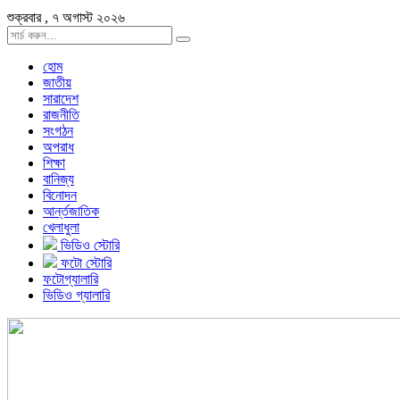
শুক্রবার , ৭ অগাস্ট ২০২৬
হোম
জাতীয়
সারাদেশ
রাজনীতি
সংগঠন
অপরাধ
শিক্ষা
বানিজ্য
বিনোদন
আর্ন্তজাতিক
খেলাধুলা
ভিডিও স্টোরি
ফটো স্টোরি
ফটোগ্যালারি
ভিডিও গ্যালারি