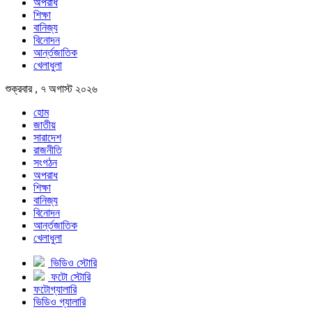
অপরাধ
শিক্ষা
বানিজ্য
বিনোদন
আর্ন্তজাতিক
খেলাধুলা
শুক্রবার , ৭ অগাস্ট ২০২৬
হোম
জাতীয়
সারাদেশ
রাজনীতি
সংগঠন
অপরাধ
শিক্ষা
বানিজ্য
বিনোদন
আর্ন্তজাতিক
খেলাধুলা
ভিডিও স্টোরি
ফটো স্টোরি
ফটোগ্যালারি
ভিডিও গ্যালারি