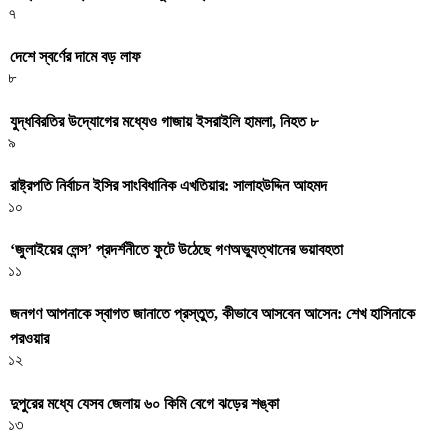
৭
দেশে স্বর্ণের দামে বড় লাফ
৮
যুদ্ধবিরতির উদ্যোগের মধ্যেও গাজায় ইসরাইলি হামলা, নিহত ৮
৯
রাষ্ট্রপতি নির্বাচন ইসির সাংবিধানিক এখতিয়ার: সালাহউদ্দিন আহমদ
১০
‘জুলাইয়ের লেন্স’ প্রদর্শনীতে ফুটে উঠেছে গণঅভ্যুত্থানের ভয়াবহতা
১১
জনগণ আপনাকে স্বাগত জানাতে প্রস্তুত, কীভাবে আসবেন আসেন: শেখ হাসিনাকে
পরওয়ার
১২
দুপুরের মধ্যে যেসব জেলায় ৬০ কিমি বেগে ঝড়ের শঙ্কা
১৩