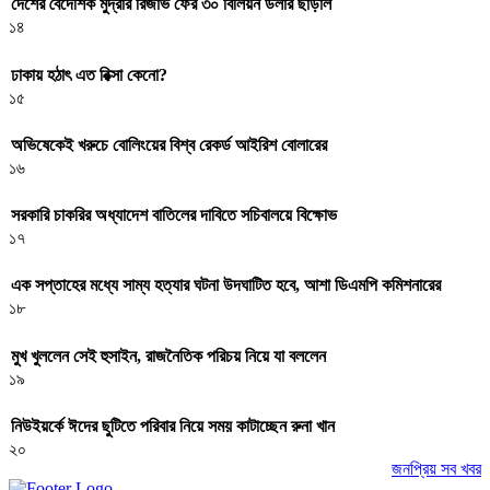
দেশের বৈদেশিক মুদ্রার রিজার্ভ ফের ৩০ বিলিয়ন ডলার ছাড়াল
১৪
ঢাকায় হঠাৎ এত রিক্সা কেনো?
১৫
অভিষেকেই খরুচে বোলিংয়ের বিশ্ব রেকর্ড আইরিশ বোলারের
১৬
সরকারি চাকরির অধ্যাদেশ বাতিলের দাবিতে সচিবালয়ে বিক্ষোভ
১৭
এক সপ্তাহের মধ্যে সাম্য হত্যার ঘটনা উদঘাটিত হবে, আশা ডিএমপি কমিশনারের
১৮
মুখ খুললেন সেই হুসাইন, রাজনৈতিক পরিচয় নিয়ে যা বললেন
১৯
নিউইয়র্কে ঈদের ছুটিতে পরিবার নিয়ে সময় কাটাচ্ছেন রুনা খান
২০
জনপ্রিয় সব খবর