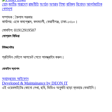
হোম
জাতীয়
সারাদেশ
রাজনীতি
সংগঠন
অপরাধ
শিক্ষা
বানিজ্য
বিনোদন
আর্ন্তজাতিক
খেলাধুলা
সম্পাদক : কৈলাস সরকার
কার্যালয়: একে কমপ্লেক্স, কদমতলী, কেরানীগঞ্জ, ঢাকা-১৩১০।
মোবাইল: 01912919507
সোশ্যাল মিডিয়া
নিউজলেটার
প্রতিদিন মেইলে আপডেট পেতে সাবস্ক্রাইব করুন।
মোবাইল অ্যাপস
অ্যান্ড্রয়েড
আইফোন
Developed & Maintainance by DEON IT
এই ওয়েবসাইটের কোনো লেখা, ছবি, ভিডিও অনুমতি ছাড়া ব্যবহার বেআইনি।