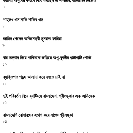
ভয়াবহ অসুখের কারণে বিয়ে করছেন না সালমান, জানালেন নিজেই
৭
শাহরুখ খান নাকি শাকিব খান
৮
জামিন পেলেন অভিনেত্রী নুসরাত ফারিয়া
৯
বার সন্তান নিয়ে শাকিবকে জড়িয়ে অপু-বুবলীর পাল্টাপাল্টি পোস্ট
১০
ব্যক্তিগত পছন্দ আলাদা করে বলতে চাই না
১১
দুই পরিবর্তন নিয়ে ব্যাটিংয়ে বাংলাদেশ, শ্রীলঙ্কার এক অভিষেক
১২
বাংলাদেশি বোলারদের হতাশ করে লাঞ্চে শ্রীলঙ্কা
১৩