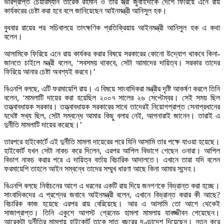
ভারপ্রাপ্ত চেয়ারম্যান তারেক রহমান ও তার স্ত্রী জুবাইদাকে দেশে ফিরিয়ে এনে রায়
কার্যকরের চেষ্টা করা হবে বলে জানিয়েছেন আইনমন্ত্রী আনিসুল হক।
বুধবার রায়ের পর সচিবালয়ে তাৎক্ষণিক প্রতিক্রিয়ায় আইনমন্ত্রী আনিসুল হক এ কথা
বলেন।
আসামিকে ফিরিয়ে এনে রায় কার্যকর করার বিষয়ে সরকারের কোনো উদ্যোগ থাকবে কিনা-
জানতে চাইলে মন্ত্রী বলেন, ‘সবসময় থাকবে, সেটা আমাদের দায়িত্ব। সরকার তাদের
ফিরিয়ে আনার চেষ্টা অবশ্যই করবে।’
বিএনপি বলছে, এটি ফরমায়েশি রায়। এ বিষয়ে সাংবাদিকরা মন্ত্রীর দৃষ্টি আকর্ষণ করলে তিনি
বলেন, ‘মামলাটি দায়ের করা হয়েছিল ২০০৭ সালের ২৬ সেপ্টেম্বর। সেই সময় ছিল
তত্ত্বাবধায়ক সরকার। তত্ত্বাবধায়ক সরকারের সাথে তাদেরই নিয়োগপ্রাপ্ত সেনাপ্রধানের
যথেষ্ট সখ্য ছিল, সেটা সম্বন্ধে আমার কিছু বলার নেই, আপনারাই জানেন। তারাই এ
দুর্নীতি মামলাটি দায়ের করেছে।’
তারপরে হাইকোর্টে এই দুর্নীতি মামলা দায়েরের পরে যিনি আসামি তার পক্ষে যাওয়া হয়েছে।
হাইকোর্ট যখন সেটা নাকচ করে দিলেন, এরপর আপিল বিভাগে গেছেন ওনারা। আপিল
বিভাগ নাকচ করার পরে এ দায়িত্ব বর্তায় বিচারিক আদালতে। এখানে তারা যদি বলেন
ফরমায়েশি তাহলে আইন সম্বন্ধে তাদের সম্মুখ ধারণা আছে কিনা আমার সন্দেহ।
বিএনপি বলছে নির্বাচনের আগে এ ধরনের একটি রায় দিয়ে জনগণকে বিভ্রান্ত করা হচ্ছে।
সাংবাদিকদের এ প্রশ্নের জবাবে আইনমন্ত্রী বলেন, এখানে বিভ্রান্ত করার কী আছে?
বিচারিক কাজ হয়েছে এরপর রায় বেরিয়েছে। আর এ আসামি তো আগে থেকেই
সাজাপ্রাপ্ত। তিনি একুশে আগস্ট গ্রেনেড হামলা মামলায় যাবজ্জীবন পেয়েছেন।
আরেকটা দুর্নীতির মামলায় হাইকোর্ট তাকে সাত বছরের দণ্ডাদেশ দিয়েছেন। নতুন করে