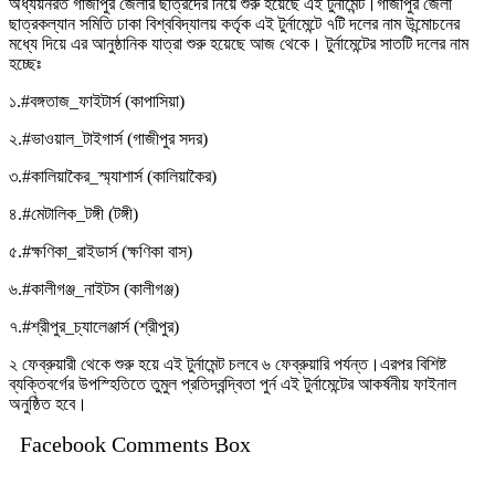
অধ্যয়নরত গাজীপুর জেলার ছাত্রদের নিয়ে শুরু হয়েছে এই টুর্নামেন্ট।গাজীপুর জেলা
ছাত্রকল্যান সমিতি ঢাকা বিশ্ববিদ্যালয় কর্তৃক এই টুর্নামেন্টে ৭টি দলের নাম উন্মোচনের
মধ্যে দিয়ে এর আনুষ্ঠানিক যাত্রা শুরু হয়েছে আজ থেকে। টুর্নামেন্টের সাতটি দলের নাম
হচ্ছেঃ
১.#বঙ্গতাজ_ফাইটার্স (কাপাসিয়া)
২.#ভাওয়াল_টাইগার্স (গাজীপুর সদর)
৩.#কালিয়াকৈর_স্ম্যাশার্স (কালিয়াকৈর)
৪.#মেটালিক_টঙ্গী (টঙ্গী)
৫.#ক্ষণিকা_রাইডার্স (ক্ষণিকা বাস)
৬.#কালীগঞ্জ_নাইটস (কালীগঞ্জ)
৭.#শ্রীপুর_চ্যালেঞ্জার্স (শ্রীপুর)
২ ফেব্রুয়ারী থেকে শুরু হয়ে এই টুর্নামেন্ট চলবে ৬ ফেব্রুয়ারি পর্যন্ত।এরপর বিশিষ্ট
ব্যক্তিবর্গের উপস্হিতিতে তুমুল প্রতিদ্বন্দ্বিতা পুর্ন এই টুর্নামেন্টের আকর্ষনীয় ফাইনাল
অনুষ্ঠিত হবে।
Facebook Comments Box