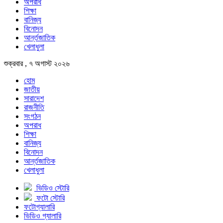
অপরাধ
শিক্ষা
বানিজ্য
বিনোদন
আর্ন্তজাতিক
খেলাধুলা
শুক্রবার , ৭ অগাস্ট ২০২৬
হোম
জাতীয়
সারাদেশ
রাজনীতি
সংগঠন
অপরাধ
শিক্ষা
বানিজ্য
বিনোদন
আর্ন্তজাতিক
খেলাধুলা
ভিডিও স্টোরি
ফটো স্টোরি
ফটোগ্যালারি
ভিডিও গ্যালারি