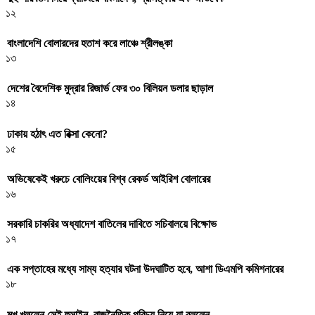
১২
বাংলাদেশি বোলারদের হতাশ করে লাঞ্চে শ্রীলঙ্কা
১৩
দেশের বৈদেশিক মুদ্রার রিজার্ভ ফের ৩০ বিলিয়ন ডলার ছাড়াল
১৪
ঢাকায় হঠাৎ এত রিক্সা কেনো?
১৫
অভিষেকেই খরুচে বোলিংয়ের বিশ্ব রেকর্ড আইরিশ বোলারের
১৬
সরকারি চাকরির অধ্যাদেশ বাতিলের দাবিতে সচিবালয়ে বিক্ষোভ
১৭
এক সপ্তাহের মধ্যে সাম্য হত্যার ঘটনা উদঘাটিত হবে, আশা ডিএমপি কমিশনারের
১৮
মুখ খুললেন সেই হুসাইন, রাজনৈতিক পরিচয় নিয়ে যা বললেন