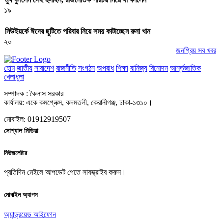
১৯
নিউইয়র্কে ঈদের ছুটিতে পরিবার নিয়ে সময় কাটাচ্ছেন রুনা খান
২০
জনপ্রিয় সব খবর
হোম
জাতীয়
সারাদেশ
রাজনীতি
সংগঠন
অপরাধ
শিক্ষা
বানিজ্য
বিনোদন
আর্ন্তজাতিক
খেলাধুলা
সম্পাদক : কৈলাস সরকার
কার্যালয়: একে কমপ্লেক্স, কদমতলী, কেরানীগঞ্জ, ঢাকা-১৩১০।
মোবাইল: 01912919507
সোশ্যাল মিডিয়া
নিউজলেটার
প্রতিদিন মেইলে আপডেট পেতে সাবস্ক্রাইব করুন।
মোবাইল অ্যাপস
অ্যান্ড্রয়েড
আইফোন