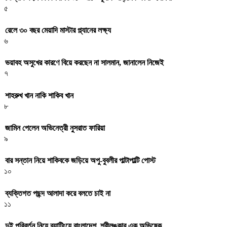
৫
রেলে ৩০ বছর মেয়াদি মাস্টার প্ল্যানের লক্ষ্য
৬
ভয়াবহ অসুখের কারণে বিয়ে করছেন না সালমান, জানালেন নিজেই
৭
শাহরুখ খান নাকি শাকিব খান
৮
জামিন পেলেন অভিনেত্রী নুসরাত ফারিয়া
৯
বার সন্তান নিয়ে শাকিবকে জড়িয়ে অপু-বুবলীর পাল্টাপাল্টি পোস্ট
১০
ব্যক্তিগত পছন্দ আলাদা করে বলতে চাই না
১১
দুই পরিবর্তন নিয়ে ব্যাটিংয়ে বাংলাদেশ, শ্রীলঙ্কার এক অভিষেক