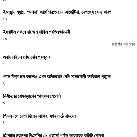
ইংল্যান্ড ম্যাচে ‘অপয়া’ জার্সি পরতে চায় আর্জেন্টিনা, নেপথ্যে যে ২ কারণ
১৯
ইসরাইল সফরে যাচ্ছেন মার্কিন প্রতিরক্ষামন্ত্রী
২০
সর্বশেষ সব খবর
এবার নির্বাচন পেছানোর প্রস্তাব
১
গানে বিশ্ব জয় করলেও এখন অভিনয়েই বেশি মনোযোগী আরিয়ানা গ্রান্ডে
২
নির্বাচনের রোডম্যাপের আশ্বাস মেলেনি
৩
পিএসএলে যোগ দিলেন সাকিব, যখন মাঠে নামবেন
৪
চট্টগ্রাম মহানগর বিএনপির ৩১ ওয়ার্ডে পূর্ণাঙ্গ আহ্বায়ক কমিটি ঘোষণা