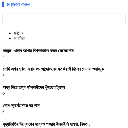
মন্তব্য করুন
সর্বশেষ
জনপ্রিয়
হরমুজ খোলার আশায় বিশ্ববাজারে কমল তেলের দাম
১
মোদি এখন দুর্বল, এবার বড় আন্দোলনের সতর্কবার্তা দিলেন সোনাম ওয়াংচুক
২
অস্ত্র নিয়ে তথ্য ফাঁসকারীদের খুঁজছেন ট্রাম্প
৩
দেশে স্বর্ণের দামে বড় লাফ
৪
যুদ্ধবিরতির উদ্যোগের মধ্যেও গাজায় ইসরাইলি হামলা, নিহত ৮