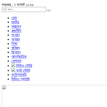
শুক্রবার , ৭ অগাস্ট ২০২৬
হোম
জাতীয়
সারাদেশ
রাজনীতি
সংগঠন
অপরাধ
শিক্ষা
বানিজ্য
বিনোদন
আর্ন্তজাতিক
খেলাধুলা
ভিডিও স্টোরি
ফটো স্টোরি
ফটোগ্যালারি
ভিডিও গ্যালারি