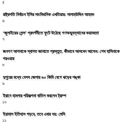
৫
রাষ্ট্রপতি নির্বাচন ইসির সাংবিধানিক এখতিয়ার: সালাহউদ্দিন আহমদ
৬
‘জুলাইয়ের লেন্স’ প্রদর্শনীতে ফুটে উঠেছে গণঅভ্যুত্থানের ভয়াবহতা
৭
জনগণ আপনাকে স্বাগত জানাতে প্রস্তুত, কীভাবে আসবেন আসেন: শেখ হাসিনাকে
পরওয়ার
৮
দুপুরের মধ্যে যেসব জেলায় ৬০ কিমি বেগে ঝড়ের শঙ্কা
৯
ইরানে হামলার পরিকল্পনা বাতিল করলেন ট্রাম্প
১০
ইয়ামাল ইতিহাস গড়বে, তবে এবার নয়: মেসি
১১