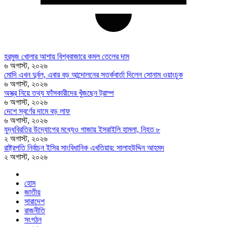
হরমুজ খোলার আশায় বিশ্ববাজারে কমল তেলের দাম
৬ অগাস্ট, ২০২৬
মোদি এখন দুর্বল, এবার বড় আন্দোলনের সতর্কবার্তা দিলেন সোনাম ওয়াংচুক
৬ অগাস্ট, ২০২৬
অস্ত্র নিয়ে তথ্য ফাঁসকারীদের খুঁজছেন ট্রাম্প
৬ অগাস্ট, ২০২৬
দেশে স্বর্ণের দামে বড় লাফ
৬ অগাস্ট, ২০২৬
যুদ্ধবিরতির উদ্যোগের মধ্যেও গাজায় ইসরাইলি হামলা, নিহত ৮
২ অগাস্ট, ২০২৬
রাষ্ট্রপতি নির্বাচন ইসির সাংবিধানিক এখতিয়ার: সালাহউদ্দিন আহমদ
২ অগাস্ট, ২০২৬
হোম
জাতীয়
সারাদেশ
রাজনীতি
সংগঠন