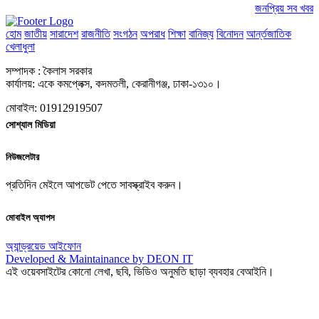
জনপ্রিয় সব খবর
হোম
জাতীয়
সারাদেশ
রাজনীতি
সংগঠন
অপরাধ
শিক্ষা
বানিজ্য
বিনোদন
আর্ন্তজাতিক
খেলাধুলা
সম্পাদক : কৈলাস সরকার
কার্যালয়: একে কমপ্লেক্স, কদমতলী, কেরানীগঞ্জ, ঢাকা-১৩১০।
মোবাইল: 01912919507
সোশ্যাল মিডিয়া
নিউজলেটার
প্রতিদিন মেইলে আপডেট পেতে সাবস্ক্রাইব করুন।
মোবাইল অ্যাপস
অ্যান্ড্রয়েড
আইফোন
Developed & Maintainance by DEON IT
এই ওয়েবসাইটের কোনো লেখা, ছবি, ভিডিও অনুমতি ছাড়া ব্যবহার বেআইনি।