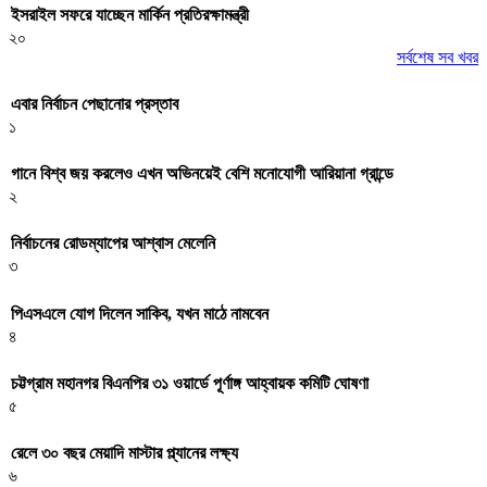
ইসরাইল সফরে যাচ্ছেন মার্কিন প্রতিরক্ষামন্ত্রী
২০
সর্বশেষ সব খবর
এবার নির্বাচন পেছানোর প্রস্তাব
১
গানে বিশ্ব জয় করলেও এখন অভিনয়েই বেশি মনোযোগী আরিয়ানা গ্রান্ডে
২
নির্বাচনের রোডম্যাপের আশ্বাস মেলেনি
৩
পিএসএলে যোগ দিলেন সাকিব, যখন মাঠে নামবেন
৪
চট্টগ্রাম মহানগর বিএনপির ৩১ ওয়ার্ডে পূর্ণাঙ্গ আহ্বায়ক কমিটি ঘোষণা
৫
রেলে ৩০ বছর মেয়াদি মাস্টার প্ল্যানের লক্ষ্য
৬