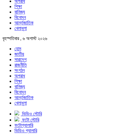
অপরাধ
শিক্ষা
বানিজ্য
বিনোদন
আর্ন্তজাতিক
খেলাধুলা
বৃহস্পতিবার , ৬ অগাস্ট ২০২৬
হোম
জাতীয়
সারাদেশ
রাজনীতি
সংগঠন
অপরাধ
শিক্ষা
বানিজ্য
বিনোদন
আর্ন্তজাতিক
খেলাধুলা
ভিডিও স্টোরি
ফটো স্টোরি
ফটোগ্যালারি
ভিডিও গ্যালারি