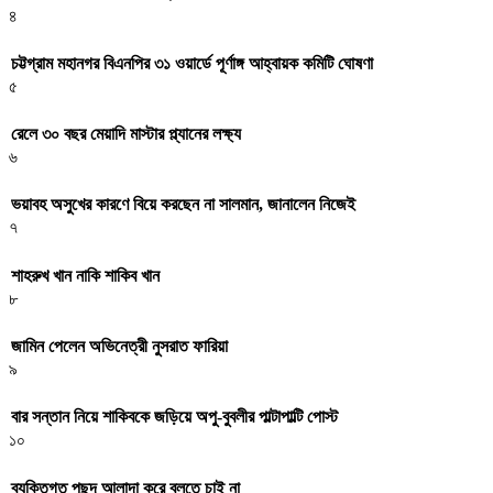
৪
চট্টগ্রাম মহানগর বিএনপির ৩১ ওয়ার্ডে পূর্ণাঙ্গ আহ্বায়ক কমিটি ঘোষণা
৫
রেলে ৩০ বছর মেয়াদি মাস্টার প্ল্যানের লক্ষ্য
৬
ভয়াবহ অসুখের কারণে বিয়ে করছেন না সালমান, জানালেন নিজেই
৭
শাহরুখ খান নাকি শাকিব খান
৮
জামিন পেলেন অভিনেত্রী নুসরাত ফারিয়া
৯
বার সন্তান নিয়ে শাকিবকে জড়িয়ে অপু-বুবলীর পাল্টাপাল্টি পোস্ট
১০
ব্যক্তিগত পছন্দ আলাদা করে বলতে চাই না