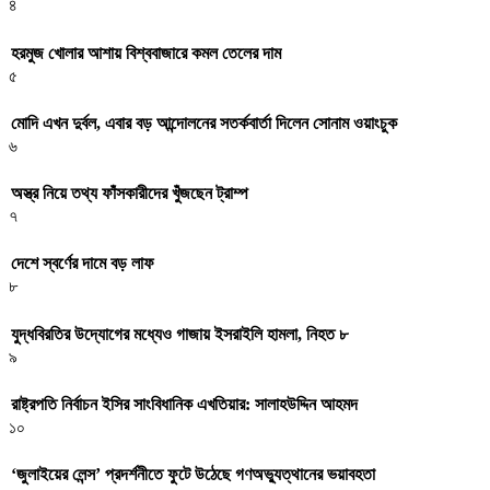
৪
হরমুজ খোলার আশায় বিশ্ববাজারে কমল তেলের দাম
৫
মোদি এখন দুর্বল, এবার বড় আন্দোলনের সতর্কবার্তা দিলেন সোনাম ওয়াংচুক
৬
অস্ত্র নিয়ে তথ্য ফাঁসকারীদের খুঁজছেন ট্রাম্প
৭
দেশে স্বর্ণের দামে বড় লাফ
৮
যুদ্ধবিরতির উদ্যোগের মধ্যেও গাজায় ইসরাইলি হামলা, নিহত ৮
৯
রাষ্ট্রপতি নির্বাচন ইসির সাংবিধানিক এখতিয়ার: সালাহউদ্দিন আহমদ
১০
‘জুলাইয়ের লেন্স’ প্রদর্শনীতে ফুটে উঠেছে গণঅভ্যুত্থানের ভয়াবহতা