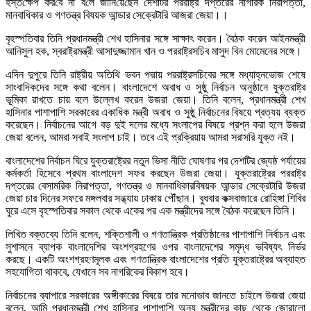
হস্ত‌ক্ষেপ কর‌বে না ব‌লে জা‌নি‌য়ে‌ছেন দেশটির পররাষ্ট্র দপ্তরের নাগরিক নিরাপত্তা,
মানবাধিকার ও গণতন্ত্র বিষয়ক আন্ডার সেক্রেটারি আজরা জেয়া।।
বৃহস্পতিবার তিনি প্রধানমন্ত্রী শেখ হাসিনার সঙ্গে সাক্ষাৎ করেন। বৈঠক করেন আইনমন্ত্রী
আনিসুল হক, স্বরাষ্ট্রমন্ত্রী আসাদুজ্জামান খান ও পররাষ্ট্রসচিব মাসুদ বিন মোমেনের সঙ্গে।
এদিন দুপুরে তিনি রাষ্ট্রীয় অতিথি ভবন পদ্মায় পররাষ্ট্রসচিবের সঙ্গে মধ্যাহ্নভোজ শেষে
সাংবাদিকদের সঙ্গে কথা বলেন। বাংলাদেশে অবাধ ও সুষ্ঠু নির্বাচন অনুষ্ঠানে যুক্তরাষ্ট্র
ভূমিকা রাখতে চায় বলে উল্লেখ করেন উজরা জেয়া। তিনি বলেন, প্রধানমন্ত্রী শেখ
হাসিনার পাশাপাশি সরকারের একাধিক মন্ত্রী অবাধ ও সুষ্ঠু নির্বাচনের বিষয়ে প্রত্যয় ব্যক্ত
করেছেন। নির্বাচনের আগে বড় দুই দলের মধ্যে সংলাপের বিষয়ে প্রশ্ন করা হলে উজরা
জেয়া বলেন, আমরা সবাই সংলাপ চাই। তবে এই প্রক্রিয়ায় আমরা সরাসরি যুক্ত নই।
বাংলাদেশের নির্বাচন ঘিরে যুক্তরাষ্ট্রের নতুন ভিসা নীতি ঘোষণার পর দেশটির জ্যেষ্ঠ পর্যায়ের
কর্মকর্তা হিসেবে প্রথম বাংলাদেশ সফর করছেন উজরা জেয়া। যুক্তরাষ্ট্রের পররাষ্ট্র
দপ্তরের বেসামরিক নিরাপত্তা, গণতন্ত্র ও মানবাধিকারবিষয়ক আন্ডার সেক্রেটারি উজরা
জেয়া চার দিনের সফরে মঙ্গলবার সন্ধ্যায় ঢাকায় পৌঁছান। বুধবার কক্সবাজারে রোহিঙ্গা শিবির
ঘুরে এসে বৃহস্পতিবার সকাল থেকে একের পর এক মন্ত্রীদের সঙ্গে বৈঠক করেছেন তিনি।
লিখিত বক্তব্যে তিনি বলেন, শক্তিশালী ও গণতান্ত্রিক প্রতিষ্ঠানের পাশাপাশি নির্বাচন এবং
সুশাসনে ব্যাপক বাংলাদেশির অংশগ্রহণের ওপর বাংলাদেশের সমৃদ্ধ ভবিষ্যৎ নির্ভর
করছে। একটি অংশগ্রহণমূলক এবং গণতান্ত্রিক বাংলাদেশের প্রতি যুক্তরাষ্ট্রের অব্যাহত
সহযোগিতা থাকবে, যেখানে সব নাগরিকের বিকাশ হবে।
নির্বাচনের ব্যাপারে সরকারের অঙ্গীকারের বিষয়ে তার মনোভাব জানতে চাইলে উজরা জেয়া
বলেন, আমি প্রধানমন্ত্রী শেখ হাসিনার পাশাপাশি অন্য মন্ত্রীদের কাছ থেকে জোরালো