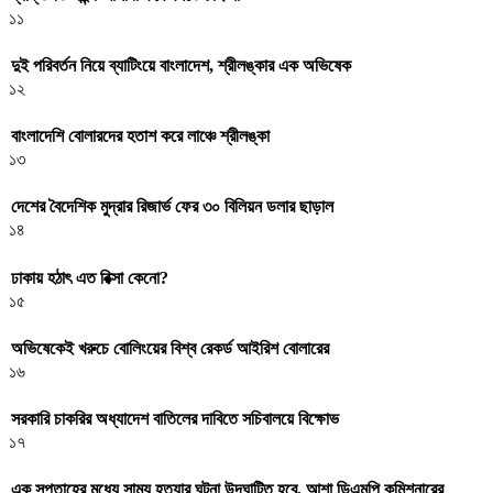
১১
দুই পরিবর্তন নিয়ে ব্যাটিংয়ে বাংলাদেশ, শ্রীলঙ্কার এক অভিষেক
১২
বাংলাদেশি বোলারদের হতাশ করে লাঞ্চে শ্রীলঙ্কা
১৩
দেশের বৈদেশিক মুদ্রার রিজার্ভ ফের ৩০ বিলিয়ন ডলার ছাড়াল
১৪
ঢাকায় হঠাৎ এত রিক্সা কেনো?
১৫
অভিষেকেই খরুচে বোলিংয়ের বিশ্ব রেকর্ড আইরিশ বোলারের
১৬
সরকারি চাকরির অধ্যাদেশ বাতিলের দাবিতে সচিবালয়ে বিক্ষোভ
১৭
এক সপ্তাহের মধ্যে সাম্য হত্যার ঘটনা উদঘাটিত হবে, আশা ডিএমপি কমিশনারের