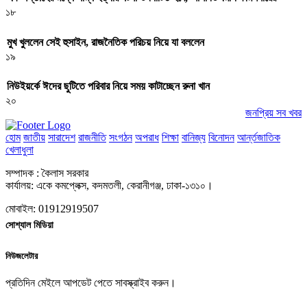
১৮
মুখ খুললেন সেই হুসাইন, রাজনৈতিক পরিচয় নিয়ে যা বললেন
১৯
নিউইয়র্কে ঈদের ছুটিতে পরিবার নিয়ে সময় কাটাচ্ছেন রুনা খান
২০
জনপ্রিয় সব খবর
হোম
জাতীয়
সারাদেশ
রাজনীতি
সংগঠন
অপরাধ
শিক্ষা
বানিজ্য
বিনোদন
আর্ন্তজাতিক
খেলাধুলা
সম্পাদক : কৈলাস সরকার
কার্যালয়: একে কমপ্লেক্স, কদমতলী, কেরানীগঞ্জ, ঢাকা-১৩১০।
মোবাইল: 01912919507
সোশ্যাল মিডিয়া
নিউজলেটার
প্রতিদিন মেইলে আপডেট পেতে সাবস্ক্রাইব করুন।