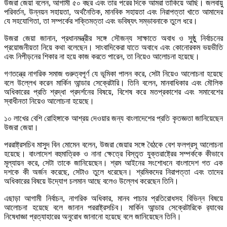
উজরা জেয়া বলেন, আগামী ৫০ বছর এবং তার পরের দিকে আমরা তাকিয়ে আছি। জলবায়ু
পরিবর্তন, উন্নয়ন সহায়তা, অর্থনৈতিক, মানবিক সহায়তা এবং নিরাপত্তা খাতে আমাদের
যে সহযোগিতা, তা সম্পর্কের শক্তিমত্তা এবং ভবিষ্যৎ সম্ভাবনাকে তুলে ধরে।
উজরা জেয়া জানান, প্রধানমন্ত্রীর সঙ্গে সৌজন্য সাক্ষাতে অবাধ ও সুষ্ঠু নির্বাচনের
প্রয়োজনীয়তা নিয়ে কথা বলেছেন। সাংবাদিকেরা যাতে অবাধে এবং কোনোরকম ভয়ভীতি
এবং নিপীড়নের শিকার না হয়ে কাজ করতে পারেন, তা নিয়েও আলোচনা হয়েছে।
গণতন্ত্রে নাগরিক সমাজ গুরুত্বপূর্ণ যে ভূমিকা পালন করে, সেটা নিয়েও আলোচনা হয়েছে
বলে উল্লেখ করেন মার্কিন আন্ডার সেক্রেটারি। তিনি বলেন, মানবাধিকার এবং মৌলিক
অধিকারের প্রতি শ্রদ্ধা প্রদর্শনের বিষয়ে, বিশেষ করে মতপ্রকাশের এবং সমাবেশের
স্বাধীনতা নিয়েও আলোচনা হয়েছে।
১০ লাখের বেশি রোহিঙ্গাকে আশ্রয় দেওয়ার জন্য বাংলাদেশের প্রতি কৃতজ্ঞতা জানিয়েছেন
উজরা জেয়া।
পররাষ্ট্রসচিব মাসুদ বিন মোমেন বলেন, উজরা জেয়ার সঙ্গে বৈঠকে বেশ ফলপ্রসূ আলোচনা
হয়েছে। বাংলাদেশ বহুমাত্রিক ও নানা ক্ষেত্রে বিস্তৃত যুক্তরাষ্ট্রের সম্পর্ককে কীভাবে
মূল্যায়ন করে, সেটা তাকে জানিয়েছেন। শ্রম আইনের সংশোধনে বাংলাদেশ গত এক
দশকে কী অর্জন করেছে, সেটাও তুলে ধরেছেন। শ্রমিকদের নিরাপত্তা এবং তাদের
অধিকারের বিষয়ে উদ্যোগ চলমান আছে বলেও উল্লেখ করেছেন তিনি।
এছাড়া আগামী নির্বাচন, নাগরিক অধিকার, মানব পাচার প্রতিরোধসহ বিভিন্ন বিষয়ে
আলোচনা হয়েছে বলে জানান পররাষ্ট্রসচিব। মার্কিন আন্ডার সেক্রেটারিকে র‌্যাবের
নিষেধাজ্ঞা প্রত্যাহারের অনুরোধ জানানো হয়েছে বলে জানিয়েছেন তিনি।