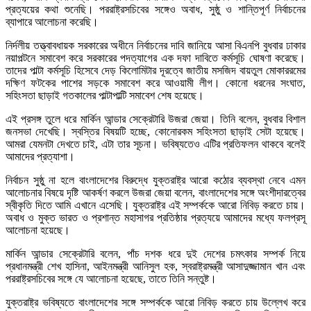
প্রত্যয়ের কথা শুনেছি। পররাষ্ট্রসচিবের সঙ্গেও অবাধ, সুষ্ঠু ও শান্তিপূর্ণ নির্বাচনের
ব্যাপারে আলোচনা করেছি।
নির্দলীয় তত্ত্বাবধায়ক সরকারের অধীনে নির্বাচনের দাবি জানিয়ে আসা বিএনপি বুধবার ঢাকার
নয়াপল্টনে সমাবেশ করে সরকারের পদত্যাগের এক দফা দাবিতে কর্মসূচি ঘোষণা করেছে।
তাদের পাল্টা কর্মসূচি হিসেবে দেড় কিলোমিটার দূরত্বে জাতীয় মসজিদ বায়তুল মোকাররমের
দক্ষিণ ফটকের পাশের সড়কে সমাবেশ করে আওয়ামী লীগ। কোনো ধরনের সংঘাত,
সহিংসতা ছাড়াই গতকালের পাল্টাপাল্টি সমাবেশ শেষ হয়েছে।
এই প্রসঙ্গ তুলে ধরে মার্কিন আন্ডার সেক্রেটারি উজরা জেয়া। তিনি বলেন, বুধবার বিশাল
জনসভা দেখেছি। স্বস্তির বিষয়টি হচ্ছে, কোনোরকম সহিংসতা ছাড়াই সেটা হয়েছে।
আমরা যেমনটা দেখতে চাই, এটা তার সূচনা। ভবিষ্যতেও এটির প্রতিফলন থাকবে বলেই
আমাদের প্রত্যাশা।
নির্বাচন সুষ্ঠু না হলে বাংলাদেশের বিরুদ্ধে যুক্তরাষ্ট্র আরো কঠোর ব্যবস্থা নেবে এমন
আলোচনার বিষয়ে দৃষ্টি আকর্ষণ করলে উজরা জেয়া বলেন, বাংলাদেশের সঙ্গে অংশীদারত্বের
স্বীকৃতি দিতে আমি এখানে এসেছি। যুক্তরাষ্ট্র এই সম্পর্ককে আরো নিবিড় করতে চায়।
অবাধ ও মুক্ত ভারত ও প্রশান্ত মহাসাগর প্রতিষ্ঠার প্রত্যয়ে আমাদের মধ্যে ফলপ্রসূ
আলোচনা হয়েছে।
মার্কিন আন্ডার সেক্রেটারি বলেন, পাঁচ দশক ধরে দুই দেশের চমৎকার সম্পর্ক নিয়ে
প্রধানমন্ত্রী শেখ হাসিনা, আইনমন্ত্রী আনিসুল হক, স্বরাষ্ট্রমন্ত্রী আসাদুজ্জামান খান এবং
পররাষ্ট্রসচিবের সঙ্গে যে আলোচনা হয়েছে, তাতে তিনি সন্তুষ্ট।
যুক্তরাষ্ট্র ভবিষ্যতে বাংলাদেশের সঙ্গে সম্পর্ককে আরো নিবিড় করতে চায় উল্লেখ করে