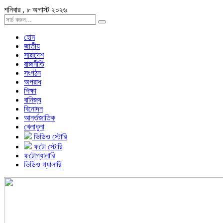
শনিবার , ৮ অগাস্ট ২০২৬
হোম
জাতীয়
সারাদেশ
রাজনীতি
সংগঠন
অপরাধ
শিক্ষা
বানিজ্য
বিনোদন
আর্ন্তজাতিক
খেলাধুলা
ভিডিও স্টোরি
ফটো স্টোরি
ফটোগ্যালারি
ভিডিও গ্যালারি