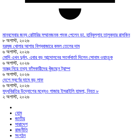
মানবসেবার জন্য রোটারির সম্মানজনক পদক পেলেন ডা. হাবিবুল্লাহ তালুকদার রাসকিন
৮ অগাস্ট, ২০২৬
হরমুজ খোলার আশায় বিশ্ববাজারে কমল তেলের দাম
৬ অগাস্ট, ২০২৬
মোদি এখন দুর্বল, এবার বড় আন্দোলনের সতর্কবার্তা দিলেন সোনাম ওয়াংচুক
৬ অগাস্ট, ২০২৬
অস্ত্র নিয়ে তথ্য ফাঁসকারীদের খুঁজছেন ট্রাম্প
৬ অগাস্ট, ২০২৬
দেশে স্বর্ণের দামে বড় লাফ
৬ অগাস্ট, ২০২৬
যুদ্ধবিরতির উদ্যোগের মধ্যেও গাজায় ইসরাইলি হামলা, নিহত ৮
২ অগাস্ট, ২০২৬
হোম
জাতীয়
সারাদেশ
রাজনীতি
সংগঠন