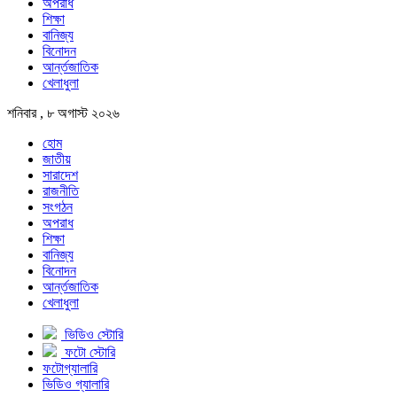
অপরাধ
শিক্ষা
বানিজ্য
বিনোদন
আর্ন্তজাতিক
খেলাধুলা
শনিবার , ৮ অগাস্ট ২০২৬
হোম
জাতীয়
সারাদেশ
রাজনীতি
সংগঠন
অপরাধ
শিক্ষা
বানিজ্য
বিনোদন
আর্ন্তজাতিক
খেলাধুলা
ভিডিও স্টোরি
ফটো স্টোরি
ফটোগ্যালারি
ভিডিও গ্যালারি