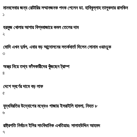
মানবসেবার জন্য রোটারির সম্মানজনক পদক পেলেন ডা. হাবিবুল্লাহ তালুকদার রাসকিন
১
হরমুজ খোলার আশায় বিশ্ববাজারে কমল তেলের দাম
২
মোদি এখন দুর্বল, এবার বড় আন্দোলনের সতর্কবার্তা দিলেন সোনাম ওয়াংচুক
৩
অস্ত্র নিয়ে তথ্য ফাঁসকারীদের খুঁজছেন ট্রাম্প
৪
দেশে স্বর্ণের দামে বড় লাফ
৫
যুদ্ধবিরতির উদ্যোগের মধ্যেও গাজায় ইসরাইলি হামলা, নিহত ৮
৬
রাষ্ট্রপতি নির্বাচন ইসির সাংবিধানিক এখতিয়ার: সালাহউদ্দিন আহমদ
৭