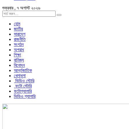
শুক্রবার , ৭ অগাস্ট ২০২৬
হোম
জাতীয়
সারাদেশ
রাজনীতি
সংগঠন
অপরাধ
শিক্ষা
বানিজ্য
বিনোদন
আর্ন্তজাতিক
খেলাধুলা
ভিডিও স্টোরি
ফটো স্টোরি
ফটোগ্যালারি
ভিডিও গ্যালারি