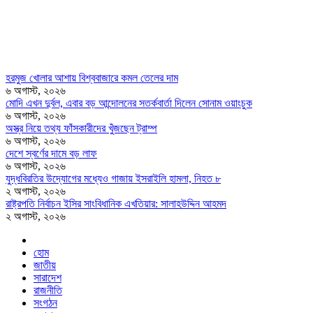
হরমুজ খোলার আশায় বিশ্ববাজারে কমল তেলের দাম
৬ অগাস্ট, ২০২৬
মোদি এখন দুর্বল, এবার বড় আন্দোলনের সতর্কবার্তা দিলেন সোনাম ওয়াংচুক
৬ অগাস্ট, ২০২৬
অস্ত্র নিয়ে তথ্য ফাঁসকারীদের খুঁজছেন ট্রাম্প
৬ অগাস্ট, ২০২৬
দেশে স্বর্ণের দামে বড় লাফ
৬ অগাস্ট, ২০২৬
যুদ্ধবিরতির উদ্যোগের মধ্যেও গাজায় ইসরাইলি হামলা, নিহত ৮
২ অগাস্ট, ২০২৬
রাষ্ট্রপতি নির্বাচন ইসির সাংবিধানিক এখতিয়ার: সালাহউদ্দিন আহমদ
২ অগাস্ট, ২০২৬
হোম
জাতীয়
সারাদেশ
রাজনীতি
সংগঠন