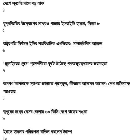
দেশে স্বর্ণের দামে বড় লাফ
৪
যুদ্ধবিরতির উদ্যোগের মধ্যেও গাজায় ইসরাইলি হামলা, নিহত ৮
৫
রাষ্ট্রপতি নির্বাচন ইসির সাংবিধানিক এখতিয়ার: সালাহউদ্দিন আহমদ
৬
‘জুলাইয়ের লেন্স’ প্রদর্শনীতে ফুটে উঠেছে গণঅভ্যুত্থানের ভয়াবহতা
৭
জনগণ আপনাকে স্বাগত জানাতে প্রস্তুত, কীভাবে আসবেন আসেন: শেখ হাসিনাকে
পরওয়ার
৮
দুপুরের মধ্যে যেসব জেলায় ৬০ কিমি বেগে ঝড়ের শঙ্কা
৯
ইরানে হামলার পরিকল্পনা বাতিল করলেন ট্রাম্প
১০