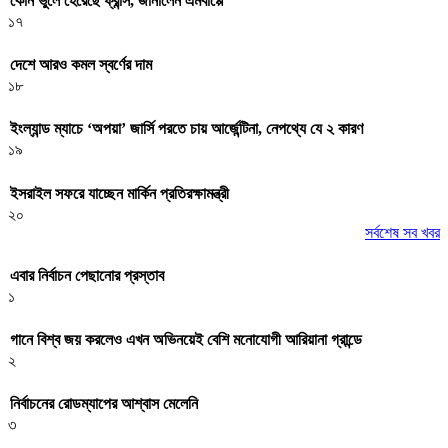
কোন ভুলে হেরেছে ফ্রান্স, জানালেন এমবাপ্পে
১৭
দেশে আরও কমল স্বর্ণের দাম
১৮
ইংল্যান্ড ম্যাচে ‘অপয়া’ জার্সি পরতে চায় আর্জেন্টিনা, নেপথ্যে যে ২ কারণ
১৯
ইসরাইল সফরে যাচ্ছেন মার্কিন প্রতিরক্ষামন্ত্রী
২০
সর্বশেষ সব খবর
এবার নির্বাচন পেছানোর প্রস্তাব
১
গানে বিশ্ব জয় করলেও এখন অভিনয়েই বেশি মনোযোগী আরিয়ানা গ্রান্ডে
২
নির্বাচনের রোডম্যাপের আশ্বাস মেলেনি
৩