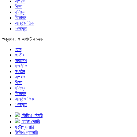
অপরাধ
শিক্ষা
বানিজ্য
বিনোদন
আর্ন্তজাতিক
খেলাধুলা
শুক্রবার , ৭ অগাস্ট ২০২৬
হোম
জাতীয়
সারাদেশ
রাজনীতি
সংগঠন
অপরাধ
শিক্ষা
বানিজ্য
বিনোদন
আর্ন্তজাতিক
খেলাধুলা
ভিডিও স্টোরি
ফটো স্টোরি
ফটোগ্যালারি
ভিডিও গ্যালারি