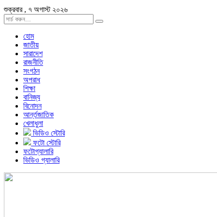
শুক্রবার , ৭ অগাস্ট ২০২৬
হোম
জাতীয়
সারাদেশ
রাজনীতি
সংগঠন
অপরাধ
শিক্ষা
বানিজ্য
বিনোদন
আর্ন্তজাতিক
খেলাধুলা
ভিডিও স্টোরি
ফটো স্টোরি
ফটোগ্যালারি
ভিডিও গ্যালারি