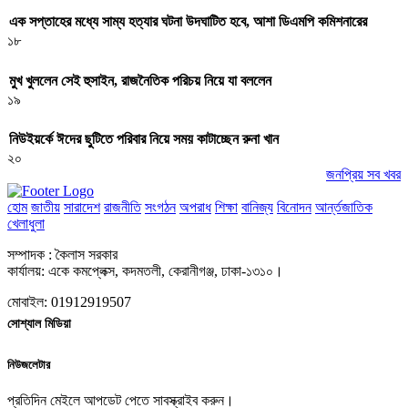
এক সপ্তাহের মধ্যে সাম্য হত্যার ঘটনা উদঘাটিত হবে, আশা ডিএমপি কমিশনারের
১৮
মুখ খুললেন সেই হুসাইন, রাজনৈতিক পরিচয় নিয়ে যা বললেন
১৯
নিউইয়র্কে ঈদের ছুটিতে পরিবার নিয়ে সময় কাটাচ্ছেন রুনা খান
২০
জনপ্রিয় সব খবর
হোম
জাতীয়
সারাদেশ
রাজনীতি
সংগঠন
অপরাধ
শিক্ষা
বানিজ্য
বিনোদন
আর্ন্তজাতিক
খেলাধুলা
সম্পাদক : কৈলাস সরকার
কার্যালয়: একে কমপ্লেক্স, কদমতলী, কেরানীগঞ্জ, ঢাকা-১৩১০।
মোবাইল: 01912919507
সোশ্যাল মিডিয়া
নিউজলেটার
প্রতিদিন মেইলে আপডেট পেতে সাবস্ক্রাইব করুন।