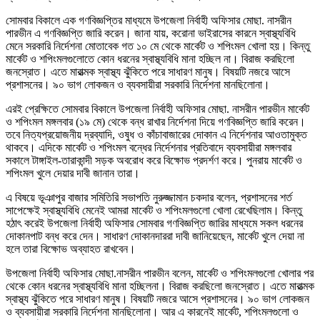
সোমবার বিকালে এক গণবিজ্ঞপ্তির মাধ্যমে উপজেলা নির্বাহী অফিসার মোছা. নাসরীন
পারভীন এ গণবিজ্ঞপ্তি জারি করেন। জানা যায়, করোনা ভাইরাসের কারনে স্বাস্থ্যবিধি
মেনে সরকারি নির্দেশনা মোতাবেক গত ১০ মে থেকে মার্কেট ও শপিংমল খোলা হয়। কিন্তু
মার্কেট ও শপিংমলগুলোতে কোন ধরনের স্বাস্থ্যবিধি মানা হচ্ছিল না। বিরাজ করছিলো
জনস্রোত। এতে মারাত্মক স্বাস্থ্য ঝুঁকিতে পরে সাধারণ মানুষ। বিষয়টি নজরে আসে
প্রশাসনের। ৯০ ভাগ লোকজন ও ব্যবসায়ীরা সরকারি নির্দেশনা মানছিলোনা।
এরই প্রেক্ষিতে সোমবার বিকালে উপজেলা নির্বাহী অফিসার মোছা. নাসরীন পারভীন মার্কেট
ও শপিংমল মঙ্গলবার (১৯ মে) থেকে বন্ধ রাখার নির্দেশনা দিয়ে গণবিজ্ঞপ্তি জারি করেন।
তবে নিত্যপ্রয়োজনীয় দ্রব্যাদি, ওষুধ ও কাঁচাবাজারের দোকান এ নির্দেশনার আওতামুক্ত
থাকবে। এদিকে মার্কেট ও শপিংমল বন্ধের নির্দেশনার প্রতিবাদে ব্যবসায়ীরা মঙ্গলবার
সকালে টাঙ্গাইল-তারাকান্দী সড়ক অবরোধ করে বিক্ষোভ প্রদর্শণ করে। পুনরায় মার্কেট ও
শপিংমল খুলে দেয়ার দাবী জানান তারা।
এ বিষয়ে ভূঞাপুর বাজার সমিতিরি সভাপতি নুরুজ্জামান চকদার বলেন, প্রশাসনের শর্ত
সাপেক্ষেই স্বাস্থ্যবিধি মেনেই আমরা মার্কেট ও শপিংমলগুলো খোলা রেখেছিলাম। কিন্তু
হঠাৎ করেই উপজেলা নির্বাহী অফিসার সোমবার গণবিজ্ঞপ্তি জারির মাধ্যমে সকল ধরনের
দোকানপাট বন্ধ করে দেন। সাধারণ দোকানদাররা দাবী জানিয়েছেন, মার্কেট খুলে দেয়া না
হলে তারা বিক্ষোভ অব্যাহত রাখবেন।
উপজেলা নির্বাহী অফিসার মোছা.নাসরীন পারভীন বলেন, মার্কেট ও শপিংমলগুলো খোলার পর
থেকে কোন ধরনের স্বাস্থ্যবিধি মানা হচ্ছিলনা। বিরাজ করছিলো জনস্রোত। এতে মারাত্মক
স্বাস্থ্য ঝুঁকিতে পরে সাধারণ মানুষ। বিষয়টি নজরে আসে প্রশাসনের। ৯০ ভাগ লোকজন
ও ব্যবসায়ীরা সরকারি নির্দেশনা মানছিলোনা। আর এ কারনেই মার্কেট, শপিংমলগুলো ও