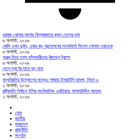
হরমুজ খোলার আশায় বিশ্ববাজারে কমল তেলের দাম
৬ অগাস্ট, ২০২৬
মোদি এখন দুর্বল, এবার বড় আন্দোলনের সতর্কবার্তা দিলেন সোনাম ওয়াংচুক
৬ অগাস্ট, ২০২৬
অস্ত্র নিয়ে তথ্য ফাঁসকারীদের খুঁজছেন ট্রাম্প
৬ অগাস্ট, ২০২৬
দেশে স্বর্ণের দামে বড় লাফ
৬ অগাস্ট, ২০২৬
যুদ্ধবিরতির উদ্যোগের মধ্যেও গাজায় ইসরাইলি হামলা, নিহত ৮
২ অগাস্ট, ২০২৬
রাষ্ট্রপতি নির্বাচন ইসির সাংবিধানিক এখতিয়ার: সালাহউদ্দিন আহমদ
২ অগাস্ট, ২০২৬
হোম
জাতীয়
সারাদেশ
রাজনীতি
সংগঠন