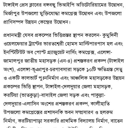
টাঙ্গাইল প্রেস ক্লাবের বঙ্গবন্ধু ভিআইপি অডিটোরিয়ামের উদ্বোধন,
মির্জাপুর উপজলো মুক্তিযোদ্ধা কমপ্লেক্স উদ্বোধন এবং উপজলো
প্রাণিসম্পদ উন্নয়ন কেন্দ্রের উদ্বোধন।
প্রধানমন্ত্রী যেসব প্রকল্পের ভিত্তিপ্রস্তর স্থাপন করলেন- কুমুদিনী
ওয়েলফেয়ার ট্রাস্টের ভারতশ্বেরী হোমস মাল্টিপারপাস হল এবং
ইনস্টিটিউট অব পোস্ট গ্র্যাজুয়েট নার্সিং কমপ্লেক্স, এলেঙ্গা-
জামালপুর জাতীয় মহাসড়ক (এন-৪) প্রশস্তকরণ প্রকল্প (টাঙ্গাইল
অংশ), এলেঙ্গা-ভূঞাপুর-চরগাবসারা সড়কে ১০টি ক্ষতিগ্রস্ত সেতু
ও একটি কালভার্ট পুঃননির্মাণ এবং আঞ্চলিক মহাসড়কের উন্নয়ন
প্রকল্পের ভিত্তি স্থাপন, টাঙ্গাইল-দেলদুয়ার জেলা মহাসড়ক,
করটিয়া (ভাতকুড়া)-বাসাইল জেলা সড়ক এবং পাকুল্লা-
দেলদুয়ার-এলাসিন অংশের প্রশস্তকরণ প্রকল্প, কালীহাতি
উপজলো কমপ্লেক্সের প্রশাসনকি ভবন সম্প্রসারণ ও হলরুম
নির্মাণ, করটিয়াপাড়া সরকারি প্রাথমিক বিদ্যালয় নির্মাণ, বাতেন