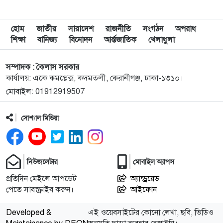
৯
দুপুরের মধ্যে যেসব জেলায় ৬০ কিমি বেগে ঝড়ের শঙ্কা
হোম
জাতীয়
সারাদেশ
রাজনীতি
সংগঠন
অপরাধ
শিক্ষা
বানিজ্য
বিনোদন
আর্ন্তজাতিক
খেলাধুলা
১০
ইরানে হামলার পরিকল্পনা বাতিল করলেন ট্রাম্প
সম্পাদক : কৈলাস সরকার
কার্যালয়: একে কমপ্লেক্স, কদমতলী, কেরানীগঞ্জ, ঢাকা-১৩১০।
মোবাইল: 01912919507
১১
ইয়ামাল ইতিহাস গড়বে, তবে এবার নয়: মেসি
সোশ্যাল মিডিয়া
১২
দাবানলের ধোঁয়ায় ঢেকেছে নিউজার্সির আকাশ, বিশ্বকাপের
ফাইনাল নিয়ে উদ্বেগ
নিউজলেটার
মোবাইল অ্যাপস
১৩
ফিফার বাড়তি সুবিধা পাওয়া নিয়ে যা বললেন মেসি
প্রতিদিন মেইলে আপডেট
অ্যান্ড্রয়েড
পেতে সাবস্ক্রাইব করুন।
আইফোন
১৪
শিক্ষার্থীদের প্রতিবছর একটি করে গাছ লাগানোর আহ্বান
Developed &
এই ওয়েবসাইটের কোনো লেখা, ছবি, ভিডিও
প্রধানমন্ত্রীর