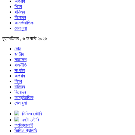
অপরাধ
শিক্ষা
বানিজ্য
বিনোদন
আর্ন্তজাতিক
খেলাধুলা
বৃহস্পতিবার , ৬ অগাস্ট ২০২৬
হোম
জাতীয়
সারাদেশ
রাজনীতি
সংগঠন
অপরাধ
শিক্ষা
বানিজ্য
বিনোদন
আর্ন্তজাতিক
খেলাধুলা
ভিডিও স্টোরি
ফটো স্টোরি
ফটোগ্যালারি
ভিডিও গ্যালারি