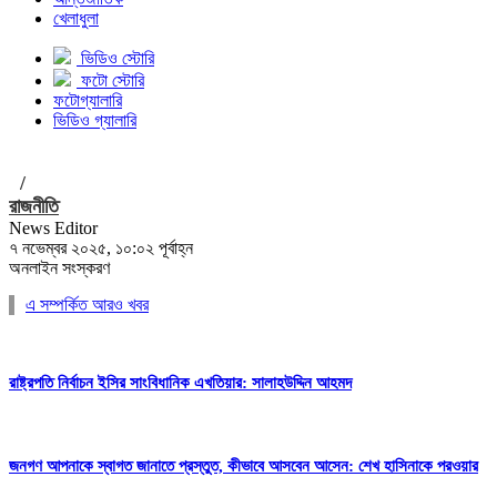
খেলাধুলা
ভিডিও স্টোরি
ফটো স্টোরি
ফটোগ্যালারি
ভিডিও গ্যালারি
/
রাজনীতি
News Editor
৭ নভেম্বর ২০২৫, ১০:০২ পূর্বাহ্ন
অনলাইন সংস্করণ
এ সম্পর্কিত আরও খবর
রাষ্ট্রপতি নির্বাচন ইসির সাংবিধানিক এখতিয়ার: সালাহউদ্দিন আহমদ
জনগণ আপনাকে স্বাগত জানাতে প্রস্তুত, কীভাবে আসবেন আসেন: শেখ হাসিনাকে পরওয়ার