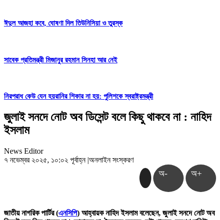
ঈদুল আজহা কবে, ঘোষণা দিল তিউনিসিয়া ও তুরস্ক
সাবেক প্রতিমন্ত্রী মিজানুর রহমান সিনহা আর নেই
নিরপরাধ কেউ যেন হয়রানির শিকার না হয়: পুলিশকে স্বরাষ্ট্রমন্ত্রী
জুলাই সনদে নোট অব ডিসেন্ট বলে কিছু থাকবে না : নাহিদ
ইসলাম
News Editor
৭ নভেম্বর ২০২৫, ১০:০২ পূর্বাহ্ন
|
অনলাইন সংস্করণ
অ-
অ+
জাতীয় নাগরিক পার্টির (
এনসিপি
) আহ্বায়ক নাহিদ ইসলাম বলেছেন, জুলাই সনদে নোট অব