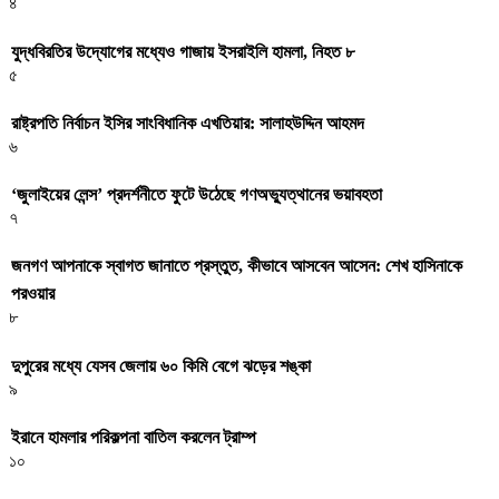
৪
যুদ্ধবিরতির উদ্যোগের মধ্যেও গাজায় ইসরাইলি হামলা, নিহত ৮
৫
রাষ্ট্রপতি নির্বাচন ইসির সাংবিধানিক এখতিয়ার: সালাহউদ্দিন আহমদ
৬
‘জুলাইয়ের লেন্স’ প্রদর্শনীতে ফুটে উঠেছে গণঅভ্যুত্থানের ভয়াবহতা
৭
জনগণ আপনাকে স্বাগত জানাতে প্রস্তুত, কীভাবে আসবেন আসেন: শেখ হাসিনাকে
পরওয়ার
৮
দুপুরের মধ্যে যেসব জেলায় ৬০ কিমি বেগে ঝড়ের শঙ্কা
৯
ইরানে হামলার পরিকল্পনা বাতিল করলেন ট্রাম্প
১০