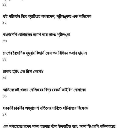
১১
দুই পরিবর্তন নিয়ে ব্যাটিংয়ে বাংলাদেশ, শ্রীলঙ্কার এক অভিষেক
১২
বাংলাদেশি বোলারদের হতাশ করে লাঞ্চে শ্রীলঙ্কা
১৩
দেশের বৈদেশিক মুদ্রার রিজার্ভ ফের ৩০ বিলিয়ন ডলার ছাড়াল
১৪
ঢাকায় হঠাৎ এত রিক্সা কেনো?
১৫
অভিষেকেই খরুচে বোলিংয়ের বিশ্ব রেকর্ড আইরিশ বোলারের
১৬
সরকারি চাকরির অধ্যাদেশ বাতিলের দাবিতে সচিবালয়ে বিক্ষোভ
১৭
এক সপ্তাহের মধ্যে সাম্য হত্যার ঘটনা উদঘাটিত হবে, আশা ডিএমপি কমিশনারের