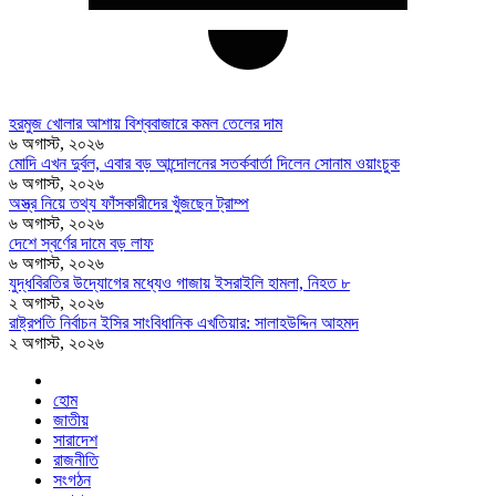
হরমুজ খোলার আশায় বিশ্ববাজারে কমল তেলের দাম
৬ অগাস্ট, ২০২৬
মোদি এখন দুর্বল, এবার বড় আন্দোলনের সতর্কবার্তা দিলেন সোনাম ওয়াংচুক
৬ অগাস্ট, ২০২৬
অস্ত্র নিয়ে তথ্য ফাঁসকারীদের খুঁজছেন ট্রাম্প
৬ অগাস্ট, ২০২৬
দেশে স্বর্ণের দামে বড় লাফ
৬ অগাস্ট, ২০২৬
যুদ্ধবিরতির উদ্যোগের মধ্যেও গাজায় ইসরাইলি হামলা, নিহত ৮
২ অগাস্ট, ২০২৬
রাষ্ট্রপতি নির্বাচন ইসির সাংবিধানিক এখতিয়ার: সালাহউদ্দিন আহমদ
২ অগাস্ট, ২০২৬
হোম
জাতীয়
সারাদেশ
রাজনীতি
সংগঠন