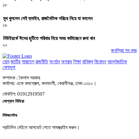
১৮
মুখ খুললেন সেই হুসাইন, রাজনৈতিক পরিচয় নিয়ে যা বললেন
১৯
নিউইয়র্কে ঈদের ছুটিতে পরিবার নিয়ে সময় কাটাচ্ছেন রুনা খান
২০
জনপ্রিয় সব খবর
হোম
জাতীয়
সারাদেশ
রাজনীতি
সংগঠন
অপরাধ
শিক্ষা
বানিজ্য
বিনোদন
আর্ন্তজাতিক
খেলাধুলা
সম্পাদক : কৈলাস সরকার
কার্যালয়: একে কমপ্লেক্স, কদমতলী, কেরানীগঞ্জ, ঢাকা-১৩১০।
মোবাইল: 01912919507
সোশ্যাল মিডিয়া
নিউজলেটার
প্রতিদিন মেইলে আপডেট পেতে সাবস্ক্রাইব করুন।