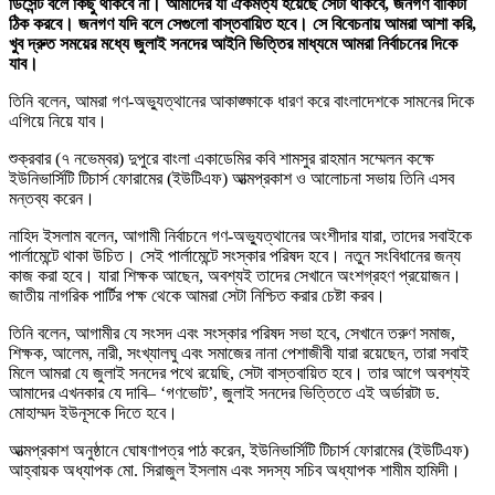
ডিসেন্ট বলে কিছু থাকবে না। আমাদের যা ঐকমত্য হয়েছে সেটা থাকবে, জনগণ বাকিটা
ঠিক করবে। জনগণ যদি বলে সেগুলো বাস্তবায়িত হবে। সে বিবেচনায় আমরা আশা করি,
খুব দ্রুত সময়ের মধ্যে জুলাই সনদের আইনি ভিত্তির মাধ্যমে আমরা নির্বাচনের দিকে
যাব।
তিনি বলেন, আমরা গণ-অভ্যুত্থানের আকাঙ্ক্ষাকে ধারণ করে বাংলাদেশকে সামনের দিকে
এগিয়ে নিয়ে যাব।
শুক্রবার (৭ নভেম্বর) দুপুরে বাংলা একাডেমির কবি শামসুর রাহমান সম্মেলন কক্ষে
ইউনিভার্সিটি টিচার্স ফোরামের (ইউটিএফ) আত্মপ্রকাশ ও আলোচনা সভায় তিনি এসব
মন্তব্য করেন।
নাহিদ ইসলাম বলেন, আগামী নির্বাচনে গণ-অভ্যুত্থানের অংশীদার যারা, তাদের সবাইকে
পার্লামেন্টে থাকা উচিত। সেই পার্লামেন্টে সংস্কার পরিষদ হবে। নতুন সংবিধানের জন্য
কাজ করা হবে। যারা শিক্ষক আছেন, অবশ্যই তাদের সেখানে অংশগ্রহণ প্রয়োজন।
জাতীয় নাগরিক পার্টির পক্ষ থেকে আমরা সেটা নিশ্চিত করার চেষ্টা করব।
তিনি বলেন, আগামীর যে সংসদ এবং সংস্কার পরিষদ সভা হবে, সেখানে তরুণ সমাজ,
শিক্ষক, আলেম, নারী, সংখ্যালঘু এবং সমাজের নানা পেশাজীবী যারা রয়েছেন, তারা সবাই
মিলে আমরা যে জুলাই সনদের পথে রয়েছি, সেটা বাস্তবায়িত হবে। তার আগে অবশ্যই
আমাদের এখনকার যে দাবি– ‘গণভোট’, জুলাই সনদের ভিত্তিতে এই অর্ডারটা ড.
মোহাম্মদ ইউনূসকে দিতে হবে।
আত্মপ্রকাশ অনুষ্ঠানে ঘোষণাপত্র পাঠ করেন, ইউনিভার্সিটি টিচার্স ফোরামের (ইউটিএফ)
আহ্বায়ক অধ্যাপক মো. সিরাজুল ইসলাম এবং সদস্য সচিব অধ্যাপক শামীম হামিদী।