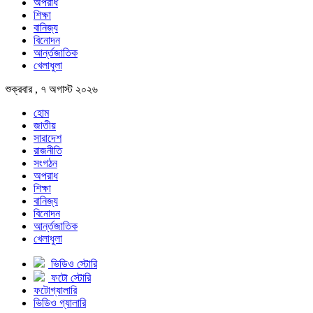
অপরাধ
শিক্ষা
বানিজ্য
বিনোদন
আর্ন্তজাতিক
খেলাধুলা
শুক্রবার , ৭ অগাস্ট ২০২৬
হোম
জাতীয়
সারাদেশ
রাজনীতি
সংগঠন
অপরাধ
শিক্ষা
বানিজ্য
বিনোদন
আর্ন্তজাতিক
খেলাধুলা
ভিডিও স্টোরি
ফটো স্টোরি
ফটোগ্যালারি
ভিডিও গ্যালারি