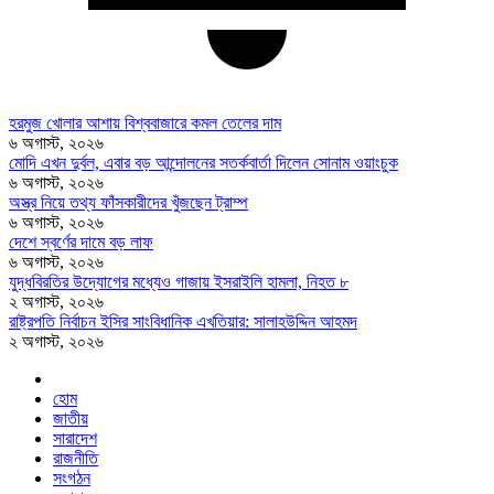
হরমুজ খোলার আশায় বিশ্ববাজারে কমল তেলের দাম
৬ অগাস্ট, ২০২৬
মোদি এখন দুর্বল, এবার বড় আন্দোলনের সতর্কবার্তা দিলেন সোনাম ওয়াংচুক
৬ অগাস্ট, ২০২৬
অস্ত্র নিয়ে তথ্য ফাঁসকারীদের খুঁজছেন ট্রাম্প
৬ অগাস্ট, ২০২৬
দেশে স্বর্ণের দামে বড় লাফ
৬ অগাস্ট, ২০২৬
যুদ্ধবিরতির উদ্যোগের মধ্যেও গাজায় ইসরাইলি হামলা, নিহত ৮
২ অগাস্ট, ২০২৬
রাষ্ট্রপতি নির্বাচন ইসির সাংবিধানিক এখতিয়ার: সালাহউদ্দিন আহমদ
২ অগাস্ট, ২০২৬
হোম
জাতীয়
সারাদেশ
রাজনীতি
সংগঠন