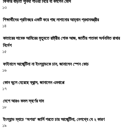
ফিফার বাড়তি সুবিধা পাওয়া নিয়ে যা বললেন মেসি
১৩
শিক্ষার্থীদের প্রতিবছর একটি করে গাছ লাগানোর আহ্বান প্রধানমন্ত্রীর
১৪
কাতারের সাবেক আমিরের মৃত্যুতে রাষ্ট্রীয় শোক আজ, জাতীয় পতাকা অর্ধনমিত রাখার
নির্দেশ
১৫
ফাইনালে আর্জেন্টিনা না ইংল্যান্ডকে চান, জানালেন স্পেন কোচ
১৬
কোন ভুলে হেরেছে ফ্রান্স, জানালেন এমবাপ্পে
১৭
দেশে আরও কমল স্বর্ণের দাম
১৮
ইংল্যান্ড ম্যাচে ‘অপয়া’ জার্সি পরতে চায় আর্জেন্টিনা, নেপথ্যে যে ২ কারণ
১৯