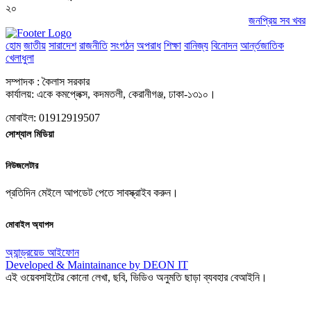
২০
জনপ্রিয় সব খবর
হোম
জাতীয়
সারাদেশ
রাজনীতি
সংগঠন
অপরাধ
শিক্ষা
বানিজ্য
বিনোদন
আর্ন্তজাতিক
খেলাধুলা
সম্পাদক : কৈলাস সরকার
কার্যালয়: একে কমপ্লেক্স, কদমতলী, কেরানীগঞ্জ, ঢাকা-১৩১০।
মোবাইল: 01912919507
সোশ্যাল মিডিয়া
নিউজলেটার
প্রতিদিন মেইলে আপডেট পেতে সাবস্ক্রাইব করুন।
মোবাইল অ্যাপস
অ্যান্ড্রয়েড
আইফোন
Developed & Maintainance by DEON IT
এই ওয়েবসাইটের কোনো লেখা, ছবি, ভিডিও অনুমতি ছাড়া ব্যবহার বেআইনি।