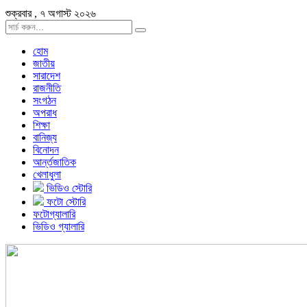
শুক্রবার , ৭ অগাস্ট ২০২৬
হোম
জাতীয়
সারাদেশ
রাজনীতি
সংগঠন
অপরাধ
শিক্ষা
বানিজ্য
বিনোদন
আর্ন্তজাতিক
খেলাধুলা
ভিডিও স্টোরি
ফটো স্টোরি
ফটোগ্যালারি
ভিডিও গ্যালারি