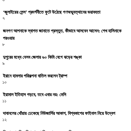
‘জুলাইয়ের লেন্স’ প্রদর্শনীতে ফুটে উঠেছে গণঅভ্যুত্থানের ভয়াবহতা
৭
জনগণ আপনাকে স্বাগত জানাতে প্রস্তুত, কীভাবে আসবেন আসেন: শেখ হাসিনাকে
পরওয়ার
৮
দুপুরের মধ্যে যেসব জেলায় ৬০ কিমি বেগে ঝড়ের শঙ্কা
৯
ইরানে হামলার পরিকল্পনা বাতিল করলেন ট্রাম্প
১০
ইয়ামাল ইতিহাস গড়বে, তবে এবার নয়: মেসি
১১
দাবানলের ধোঁয়ায় ঢেকেছে নিউজার্সির আকাশ, বিশ্বকাপের ফাইনাল নিয়ে উদ্বেগ
১২