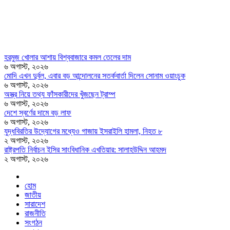
হরমুজ খোলার আশায় বিশ্ববাজারে কমল তেলের দাম
৬ অগাস্ট, ২০২৬
মোদি এখন দুর্বল, এবার বড় আন্দোলনের সতর্কবার্তা দিলেন সোনাম ওয়াংচুক
৬ অগাস্ট, ২০২৬
অস্ত্র নিয়ে তথ্য ফাঁসকারীদের খুঁজছেন ট্রাম্প
৬ অগাস্ট, ২০২৬
দেশে স্বর্ণের দামে বড় লাফ
৬ অগাস্ট, ২০২৬
যুদ্ধবিরতির উদ্যোগের মধ্যেও গাজায় ইসরাইলি হামলা, নিহত ৮
২ অগাস্ট, ২০২৬
রাষ্ট্রপতি নির্বাচন ইসির সাংবিধানিক এখতিয়ার: সালাহউদ্দিন আহমদ
২ অগাস্ট, ২০২৬
হোম
জাতীয়
সারাদেশ
রাজনীতি
সংগঠন