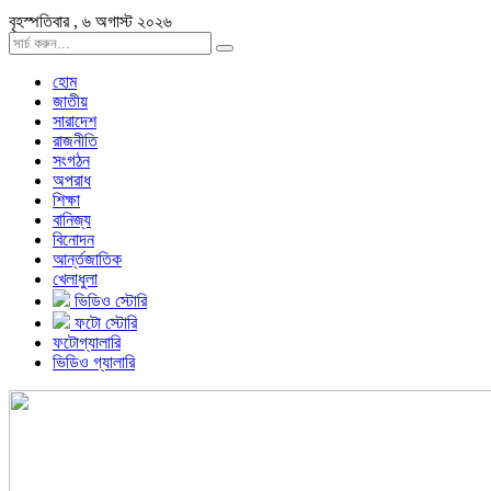
বৃহস্পতিবার , ৬ অগাস্ট ২০২৬
হোম
জাতীয়
সারাদেশ
রাজনীতি
সংগঠন
অপরাধ
শিক্ষা
বানিজ্য
বিনোদন
আর্ন্তজাতিক
খেলাধুলা
ভিডিও স্টোরি
ফটো স্টোরি
ফটোগ্যালারি
ভিডিও গ্যালারি