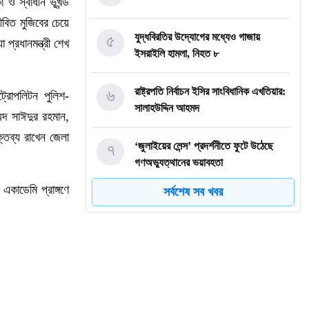
া ও স্বাধীন ভূখন্ড
বিত মুজিবের চেয়ে
৫
যুদ্ধবিরতির উদ্যোগের মধ্যেও গাজায়
্রধানমন্ত্রী শেখ
ইসরাইলি হামলা, নিহত ৮
৬
রাষ্ট্রপতি নির্বাচন ইসির সাংবিধানিক এখতিয়ার:
ট্রোপলিটন পুলিশ-
সালাহউদ্দিন আহমদ
মদ সাঈদুর রহমান,
্তব্য রাখেন জেলা
৭
‘জুলাইয়ের লেন্স’ প্রদর্শনীতে ফুটে উঠেছে
গণঅভ্যুত্থানের ভয়াবহতা
একাডেমি প্রাঙ্গণে
সর্বশেষ সব খবর
৮
জনগণ আপনাকে স্বাগত জানাতে প্রস্তুত,
কীভাবে আসবেন আসেন: শেখ হাসিনাকে
পরওয়ার
৯
দুপুরের মধ্যে যেসব জেলায় ৬০ কিমি বেগে
ঝড়ের শঙ্কা