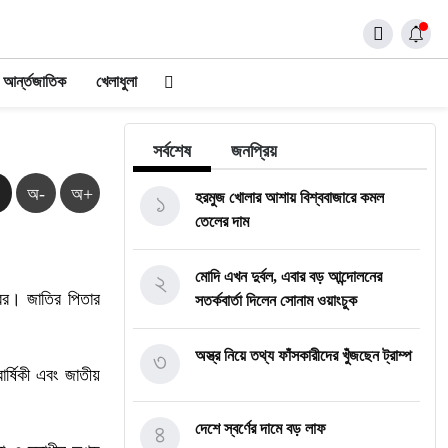
আর্ন্তজাতিক
খেলাধুলা
সর্বশেষ
জনপ্রিয়
অ-
অ+
১
হরমুজ খোলার আশায় বিশ্ববাজারে কমল
তেলের দাম
২
মোদি এখন দুর্বল, এবার বড় আন্দোলনের
শ্বর। জাতির পিতার
সতর্কবার্তা দিলেন সোনাম ওয়াংচুক
৩
অস্ত্র নিয়ে তথ্য ফাঁসকারীদের খুঁজছেন ট্রাম্প
ার্ষিকী এবং জাতীয়
৪
দেশে স্বর্ণের দামে বড় লাফ