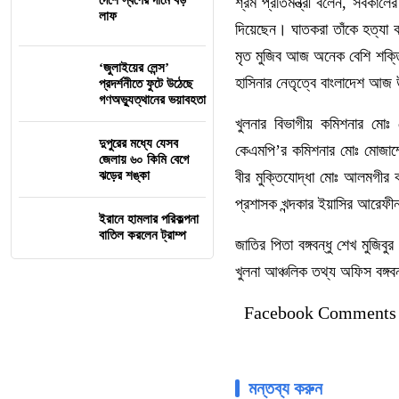
দেশে স্বর্ণের দামে বড়
শ্রম প্রতিমন্ত্রী বলেন, সর্বকালে
লাফ
দিয়েছেন। ঘাতকরা তাঁকে হত্যা ক
মৃত মুজিব আজ অনেক বেশি শক্তিশ
‘জুলাইয়ের লেন্স’
হাসিনার নেতৃত্বে বাংলাদেশ আজ উন
প্রদর্শনীতে ফুটে উঠেছে
গণঅভ্যুত্থানের ভয়াবহতা
খুলনার বিভাগীয় কমিশনার মোঃ 
দুপুরের মধ্যে যেসব
কেএমপি’র কমিশনার মোঃ মোজাম্ম
জেলায় ৬০ কিমি বেগে
ঝড়ের শঙ্কা
বীর মুক্তিযোদ্ধা মোঃ আলমগীর 
প্রশাসক খন্দকার ইয়াসির আরেফ
ইরানে হামলার পরিকল্পনা
বাতিল করলেন ট্রাম্প
জাতির পিতা বঙ্গবন্ধু শেখ মুজিব
খুলনা আঞ্চলিক তথ্য অফিস বঙ্গ
Facebook Comments
মন্তব্য করুন