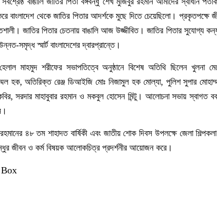
র সর্বশ্রেষ্ঠ বাঙালি জাতির পিতা বঙ্গবন্ধু শেখ মুজিবুর রহমান আমাদের স্বাধীন পতাক
রে বাংলাদেশ থেকে জাতির পিতার আদর্শকে মুছে দিতে চেয়েছিলো। প্রকৃতপক্ষে জী
ালী। জাতির পিতার চেতনায় বাঙালি আজ উজ্জীবিত। জাতির পিতার সুযোগ্য কন্যা প
্নত-সমৃদ্ধ স্মার্ট বাংলাদেশের দ্বারপ্রান্তে।
হেলাল মাহমুদ শরীফের সভাপতিত্বে অনুষ্ঠানে বিশেষ অতিথি ছিলেন খুলনা মে
েল হক, অতিরিক্ত রেঞ্জ ডিআইজি মোঃ নিজামুল হক মোল্যা, পুলিশ সুপার মোহাম্
কবির, সরদার মাহাবুবার রহমান ও মকবুল হোসেন মিন্টু। আলোচনা সভায় স্বাগত বক
ীন।
ুর রহমানের ৪৮ তম শাহাদত বার্ষিকী এবং জাতীয় শোক দিবস উপলক্ষে জেলা শিল্পকলা 
বন্ধুর জীবন ও কর্ম বিষয়ক আলোকচিত্র প্রদর্শনীর আয়োজন করে।
 Box